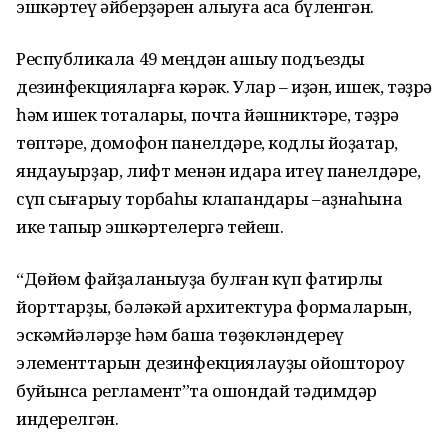
эшкәртеү әйберҙәрен алыуға аҡса бүленгән.
Республикала 49 меңдән ашыу подъезды
дезинфекцияларға кәрәк. Улар – иҙән, ишек, тәҙрә
һәм ишек тотҡалары, почта йәшниктәре, тәҙрә
төптәре, домофон панелдәре, кодлы йоҙаҡтар,
яндауырҙар, лифт менән идара итеү панелдәре,
сүп сығарыу торбаһы клапандары –аҙнаһына
ике тапҡыр эшкәртелергә тейеш.
“Дөйөм файҙаланыуҙа булған күп фатирлы
йорттарҙы, бәләкәй архитектура формаларын,
эскәмйәләрҙе һәм башҡа төҙөкләндереү
элементтарын дезинфекциялауҙы ойоштороу
буйынса регламент”та ошондай тәҡдимдәр
индерелгән.