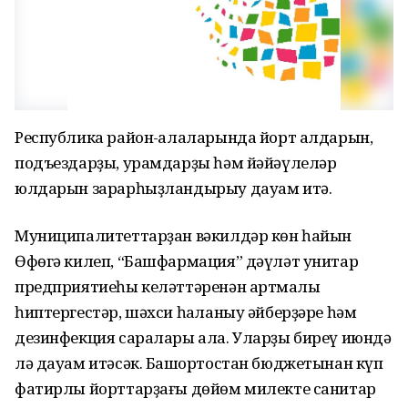
Республика район-ҡалаларында йорт алдарын,
подъездарҙы, урамдарҙы һәм йәйәүлеләр
юлдарын зарарһыҙландырыу дауам итә.
Муниципалитеттарҙан вәкилдәр көн һайын
Өфөгә килеп, “Башфармация” дәүләт унитар
предприятиеһы келәттәренән артмаҡлы
һиптергестәр, шәхси һаҡланыу әйберҙәре һәм
дезинфекция саралары ала. Уларҙы биреү июндә
лә дауам итәсәк. Башҡортостан бюджетынан күп
фатирлы йорттарҙағы дөйөм милекте санитар