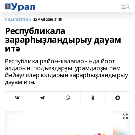
Яңылыҡтар
22 МАЯ 2020, 21:35
Республикала
зарарһыҙландырыу дауам
итә
Республика район-ҡалаларында йорт
алдарын, подъездарҙы, урамдарҙы һәм
йәйәүлеләр юлдарын зарарһыҙландырыу
дауам итә.