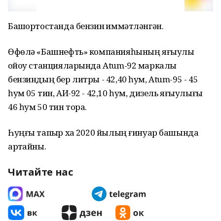
Башҡортостанда бензин ҡиммәтләнгән.
Өфөлә «Башнефть» компанияһының яғыулыҡ
ҡойоу станцияларында Atum-92 маркалы
бензиндың бер литры - 42,40 һум, Atum-95 - 45
һум 05 тин, АИ-92 - 42,10 һум, дизель яғыулығы
46 һум 50 тин тора.
Һуңғы тапҡыр хаҡ 2020 йылың ғинуар башында
артҡайны.
Читайте нас