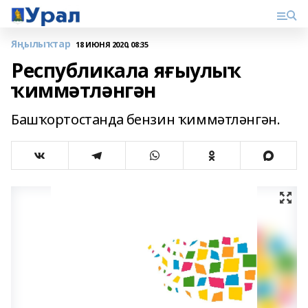
Яңылыҡтар
18 ИЮНЯ 2020, 08:35
Республикала яғыулыҡ
ҡиммәтләнгән
Башҡортостанда бензин ҡиммәтләнгән.