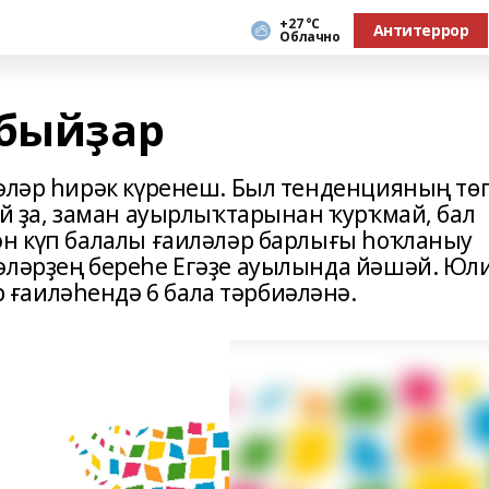
+27 °С
Антитеррор
Облачно
абыйҙар
ләләр һирәк күренеш. Был тенденцияның тө
ай ҙа, заман ауырлыҡтарынан ҡурҡмай, бал
ән күп балалы ғаиләләр барлығы һоҡланыу
әләрҙең береһе Егәҙе ауылында йәшәй. Юл
ғаиләһендә 6 бала тәрбиәләнә.