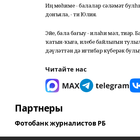
Иң мөһиме - балалар сәләмәт булһы
донъяла, - ти Юлия.
Эйе, бала бағыу - илаһи мәл, тиҙә
ҡатын-ҡыҙға, илебеҙ байлығын тулы
дәүләттән дә иғтибар күберәк булы
Читайте нас
Партнеры
Фотобанк журналистов РБ