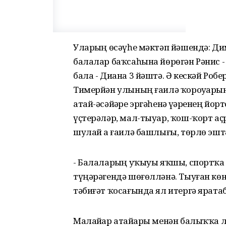
Уларҙың өсәүһе мәктәп йәшендә: Димг
балалар баҡсаһына йөрөгән Рәнис -
бала - Диана 3 йәштә. Ә кескәй Роб
Тимерйән улының ғаилә ҡороуҙарына
атай-әсәйҙәре эргәһенә үҙҙәренең йор
үҫтерәләр, мал-тыуар, ҡош-ҡорт аҫ
шулай ҙа ғаилә башлығы, төрлө эшт
- Балаларҙың уҡыуы яҡшы, спортҡа 
түңәрәгендә шөғөлләнә. Тыуған көн
тәбиғәт ҡосағында ял итергә яратаб
Малайҙар атайҙары менән балыҡҡа ла