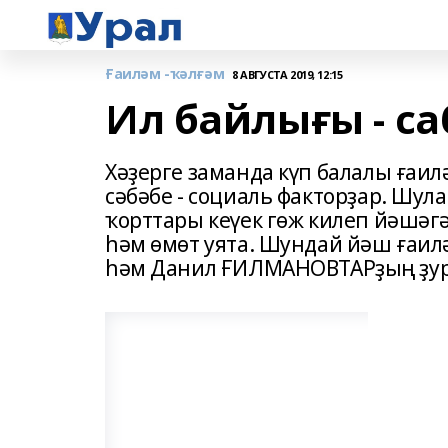
Ғаиләм -ҡәлғәм
8 АВГУСТА 2019, 12:15
Ил байлығы - с
Хәҙерге заманда күп балалы ғаи
сәбәбе - социаль факторҙар. Шул
ҡорттары кеүек гөж килеп йәшәг
һәм өмөт уята. Шундай йәш ғаил
һәм Данил ҒИЛМАНОВТАРҙың ҙур 