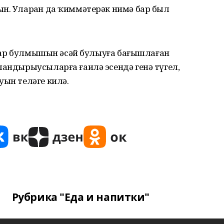
н. Уларҙан да ҡиммәтерәк нимә бар был
р. Бар булмышын әсәй булыуға бағышлаған
ландырыусыларға ғаилә эсендә генә түгел,
уын теләге килә.
Рубрика "Еда и напитки"