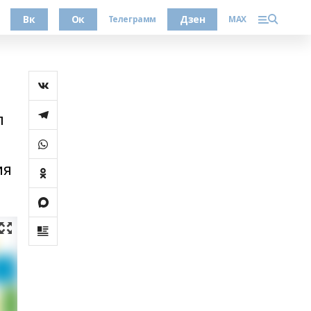
Вк
Ок
Дзен
Телеграмм
MAX
п
ия