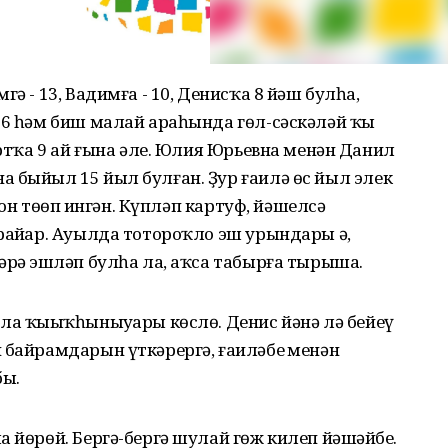
ә - 13, Вадимға - 10, Денисҡа 8 йәш булһа,
 6 һәм биш малай араһында гөл-сәскәләй ҡыҙ
ертҡа 9 ай ғына әле. Юлия Юрьевна менән Данил
 быйыл 15 йыл булған. Ҙур ғаилә өс йыл элек
тон төҙөп ингән. Күпләп картуф, йәшелсә
райҙар. Ауылда тотороҡло эш урындары әҙ,
әрҙә эшләп булһа ла, аҡса табырға тырыша.
ла ҡыҙыҡһыныуҙары көслө. Денис йәнә лә бейеү
 байрамдарын үткәрергә, ғаиләбеҙ менән
ыҙ.
 йөрөй. Бергә-бергә шулай гөж килеп йәшәйбеҙ.