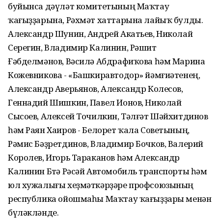
буйынса дәүләт комитетының Маҡтау
ҡағыҙҙарына, Рәхмәт хаттарына лайыҡ булды.
Александр Шунин, Андрей Акатьев, Николай
Серегин, Владимир Калинин, Рәшит
Ғәбделмәнов, Вәсилә Абдрафиҡова һәм Марина
Кожевникова - «Башкиравтодор» йәмғиәтенең,
Александр Аверьянов, Александр Колесов,
Геннадий Шишкин, Павел Ионов, Николай
Сысоев, Алексей Точилкин, Тәлғәт Шәйхитдинов
һәм Раян Хаиров - Белорет ҡала Советының,
Рәмис Бәҙретдинов, Владимир Бочков, Валерий
Королев, Игорь Тараканов һәм Александр
Калинин Бөтә Рәсәй Автомобиль транспорты һәм
юл хужалығы хеҙмәткәрҙәре профсоюзының
республика ойошмаһы Маҡтау ҡағыҙҙары менән
бүләкләнде.