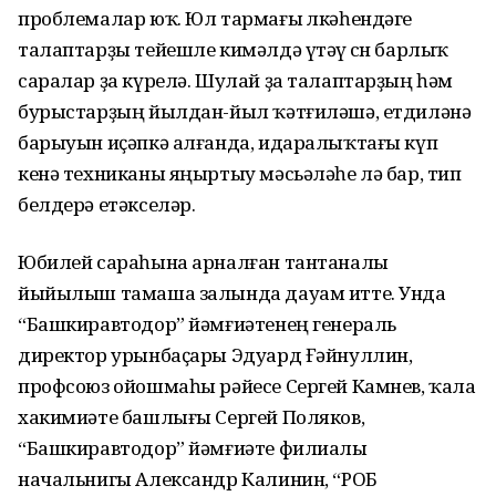
проблемалар юҡ. Юл тармағы өлкәһендәге
талаптарҙы тейешле кимәлдә үтәү өсөн барлыҡ
саралар ҙа күрелә. Шулай ҙа талаптарҙың һәм
бурыстарҙың йылдан-йыл ҡәтғиләшә, етдиләнә
барыуын иҫәпкә алғанда, идаралыҡтағы күп
кенә техниканы яңыртыу мәсьәләһе лә бар, тип
белдерә етәкселәр.
Юбилей сараһына арналған тантаналы
йыйылыш тамаша залында дауам итте. Унда
“Башкиравтодор” йәмғиәтенең генераль
директор урынбаҫары Эдуард Ғәйнуллин,
профсоюз ойошмаһы рәйесе Сергей Камнев, ҡала
хакимиәте башлығы Сергей Поляков,
“Башкиравтодор” йәмғиәте филиалы
начальнигы Александр Калинин, “РОБ