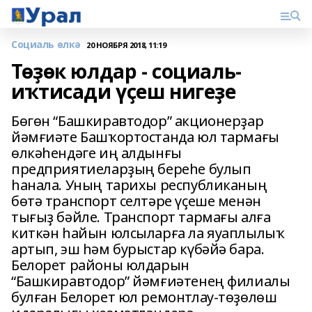
Социаль өлкә
20 НОЯБРЯ 2018, 11:19
Төҙөк юлдар - социаль-
иҡтисади үҫеш нигеҙе
Бөгөн “Башкиравтодор” акционерҙар
йәмғиәте Башҡортостанда юл тармағы
өлкәһендәге иң алдынғы
предприятиеларҙың береһе булып
һанала. Уның тарихы республиканың
бөтә транспорт селтәре үҫеше менән
тығыҙ бәйле. Транспорт тармағы алға
киткән һайын юлсыларға ла яуаплылыҡ
артып, эш һәм бурыстар күбәйә бара.
Белорет районы юлдарын
“Башкиравтодор” йәмғиәтенең филиалы
булған Белорет юл ремонтлау-төҙөлөш