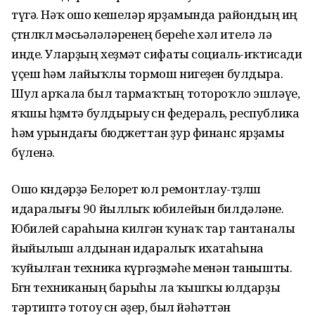
түгә. Нәҡ ошо кешеләр ярҙамында райондың иң
өҫтөнлөклө мәсьәләләренең береһе хәл ителә лә
инде. Уларҙың хеҙмәт сифаты социаль-иҡтисади
үҫеш һәм лайыҡлы тормош нигеҙен булдыра.
Шул арҡала был тармаҡтың тотороҡло эшләүе,
яҡшы һөҙөмтә булдырыу өсөн федераль, республика
һәм урындағы бюджеттан ҙур финанс ярҙамы
бүленә.
Ошо көндәрҙә Белорет юл ремонтлау-төҙөлөш
идаралығы 90 йыллыҡ юбилейын билдәләне.
Юбилей сараһына килгән ҡунаҡ тар тантаналы
йыйылыш алдынан идаралыҡ ихатаһына
ҡуйылған техника күргәҙмәһе менән танышты.
Бөгөн техниканың барыһы ла ҡышҡы юлдарҙы
тәртиптә тотоу өсөн әҙер, был йәһәттән