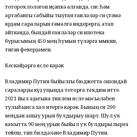
тотороҡлолоғон иҫәпкә алғанда, өсөнсө һәм
артабанғы сабыйы тыуған ғаиләләр өсөн өҫтәмә
ярҙам сараларын ғәмәлгә индерергә, атап
әйткәндә, бындай ғаиләләр өсөн ипотека
бурысының 450 мең һумын түләргә мөмкин,
тигән фекерҙәмен.
Кескәйҙәргә ясле кәрәк
Владимир Путин быйылғы бюджетта ошондай
сараларҙы күҙ уңында тоторға тәҡдим итте.
2021 йыл аҙағына тиклем ясле мәсьәләһен
тулыһынса хәл итергә кәрәк. Бының өсөн 200
меңдән ашыу урын булдырыу шарт. Шул уҡ
ваҡытта 90 мең урын быйыл уҡ булдырылырға
тейеш, тип билдәләне Владимир Путин.