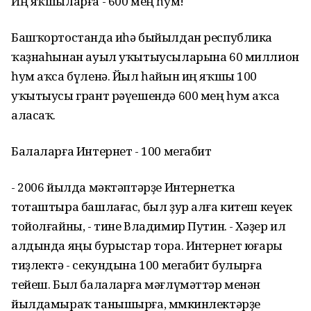
Иң яҡшыларға - 600 мең һум!
Башҡортостанда иһә быйылдан республика
ҡаҙнаһынан ауыл уҡытыусыларына 60 миллион
һум аҡса бүленә. Йыл һайын иң яҡшы 100
уҡытыусы грант рәүешендә 600 мең һум аҡса
аласаҡ.
Балаларға Интернет - 100 мегабит
- 2006 йылда мәктәптәрҙе Интернетҡа
тоташтыра башлағас, был ҙур алға китеш кеүек
тойолғайны, - тине Владимир Путин. - Хәҙер ил
алдында яңы бурыстар тора. Интернет юғары
тиҙлектә - секундына 100 мегабит булырға
тейеш. Был балаларға мәғлүмәттәр менән
йылдамыраҡ танышырға, мөмкинлектәрҙе