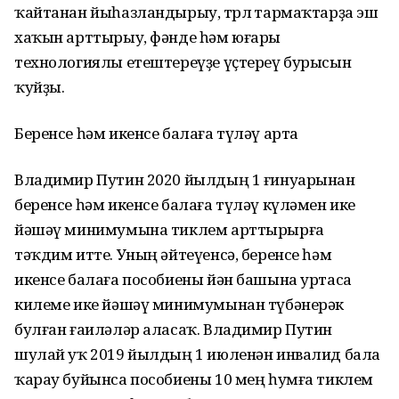
ҡайтанан йыһазландырыу, төрлө тармаҡтарҙа эш
хаҡын арттырыу, фәнде һәм юғары
технологиялы етештереүҙе үҫтереү бурысын
ҡуйҙы.
Беренсе һәм икенсе балаға түләү арта
Владимир Путин 2020 йылдың 1 ғинуарынан
беренсе һәм икенсе балаға түләү күләмен ике
йәшәү минимумына тиклем арттырырға
тәҡдим итте. Уның әйтеүенсә, беренсе һәм
икенсе балаға пособиены йән башына уртаса
килеме ике йәшәү минимумынан түбәнерәк
булған ғаиләләр аласаҡ. Владимир Путин
шулай уҡ 2019 йылдың 1 июленән инвалид бала
ҡарау буйынса пособиены 10 мең һумға тиклем