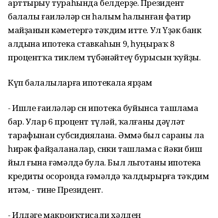
арттырыу тураһында белдерҙе. Президент
балалы ғаиләләр өсөн һалым һалынған фатир
майҙанын кәметергә тәҡдим итте. Ул Үҙәк банк
алдына ипотека ставкаһын 9, һуңыраҡ 8
процентҡа тиклем түбәнәйтеү бурысын ҡуйҙы.
Күп балалыларға ипотекала ярҙам
- Ишле ғаиләләр өсөн ипотека буйынса ташлама
бар. Улар 6 процент түләй, ҡалғаны дәүләт
тарафынан субсидиялана. Әммә был сараны ла
һирәк файҙаланалар, сөнки ташлама өс йәки биш
йыл ғына ғәмәлдә була. Был льготаны ипотека
кредиты осоронда ғәмәлдә ҡалдырырға тәҡдим
итәм, - тине Президент.
- Илдәге макроиҡтисади хәлдең