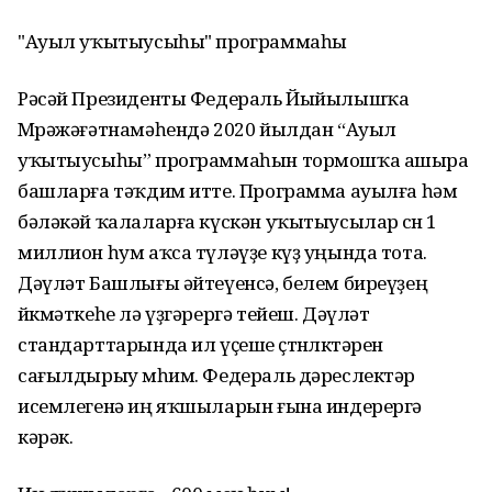
"Ауыл уҡытыусыһы" программаһы
Рәсәй Президенты Федераль Йыйылышҡа
Мөрәжәғәтнамәһендә 2020 йылдан “Ауыл
уҡытыусыһы” программаһын тормошҡа ашыра
башларға тәҡдим итте. Программа ауылға һәм
бәләкәй ҡалаларға күскән уҡытыусылар өсөн 1
миллион һум аҡса түләүҙе күҙ уңында тота.
Дәүләт Башлығы әйтеүенсә, белем биреүҙең
йөкмәткеһе лә үҙгәрергә тейеш. Дәүләт
стандарттарында ил үҫеше өҫтөнлөктәрен
сағылдырыу мөһим. Федераль дәреслектәр
исемлегенә иң яҡшыларын ғына индерергә
кәрәк.