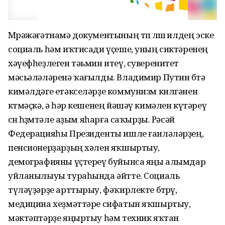
Мөрәжәғәтнамә документының төп өлөшө илдең эске
социаль һәм иҡтисади үҫеше, уның сиктәренең
хәүефһеҙлеген тәьмин итеү, суверенитет
мәсьәләләренә ҡағылды. Владимир Путин бөтә
кимәлдәге етәкселәрҙе коммунизм килгәнен
көтмәҫкә, ә һәр кешенең йәшәү кимәлен күтәреү
өсөн һөҙөмтәле аҙым яһарға саҡырҙы. Рәсәй
Федерацияһы Президенты ишле ғаиләләрҙең,
пенсионерҙарҙың хәлен яҡшыртыу,
демографияны үҫтереү буйынса яңы алымдар
уйланылыуы тураһында әйтте. Социаль
түләүҙәрҙе арттырыу, фәҡирлекте бөтөрөү,
медицина хеҙмәттәре сифатын яҡшыртыу,
мәктәптәрҙе яңыртыу һәм техник яҡтан