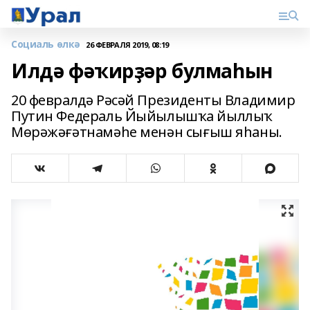
Социаль өлкә
26 ФЕВРАЛЯ 2019, 08:19
Илдә фәҡирҙәр булмаһын
20 февралдә Рәсәй Президенты Владимир
Путин Федераль Йыйылышҡа йыллыҡ
Мөрәжәғәтнамәһе менән сығыш яһаны.