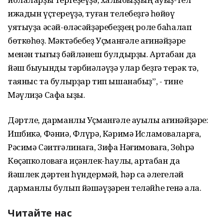
ижадын үҫтереүҙә, туған телебеҙгә һөйөү
уятыуҙа әсәй-өләсәйҙәребеҙҙең роле баһалап
бөткөһөҙ. Мәктәбебеҙ Уҫманғәле ағинәйҙәре
менән тығыҙ бәйләнеш булдырҙы. Артабан да
йәш быуынды тәрбиәләүҙә улар беҙгә терәк тә,
таяныс та булырҙар тип ышанабыҙ”, - тине
Мәүлиҙә Сафа ҡыҙы.
Дәртле, дарманлы Уҫманғәле ауылы ағинәйҙәре:
Ишбикә, Фәниә, Флүрә, Кәримә Исламоваларға,
Рәсимә Сәитғәлинаға, Зифа Нәғимоваға, Зөһрә
Көҫәпколоваға иҫәнлек-һаулыҡ, артабан да
йәшлек дәртен һүндермәй, һәр саҡ әлегеләй
дарманлы булып йәшәүҙәрен теләйһе генә ҡала.
Читайте нас