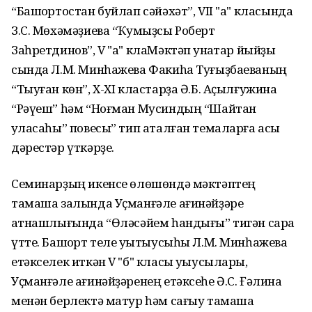
“Башҡортостан буйлап сәйәхәт”, VII "а" класында
З.С. Мөхәмәҙиева “Ҡумыҙсы Роберт
Заһретдинов”, V "а" клаМәктәп ҡунаҡтар йыйҙы
сында Л.М. Минһажева Факиһа Туғыҙбаеваның
“Тыуған көн”, X-XI кластарҙа Ә.Б. Аҫылғужина
“Рәүеш” һәм “Ноғман Мусиндың “Шайтан
ҡуласаһы” повесы” тип аталған темаларға асыҡ
дәрестәр үткәрҙе.
Семинарҙың икенсе өлөшөндә мәктәптең
тамаша залында Уҫманғәле ағинәйҙәре
ҡатнашлығында “Өләсәйем һандығы” тигән сара
үтте. Башҡорт теле уҡытыусыһы Л.М. Минһажева
етәкселек иткән V "б" класы уҡыусылары,
Уҫманғәле ағинәйҙәренең етәксеһе Ә.С. Ғәлина
менән берлектә матур һәм сағыу тамаша