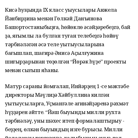
Кисә һуңында IX класс уҡыусылары Анжела
Йәнбирҙина менән Гөлкәй Данъянова
Башҡортостаныбыҙға, һөйөклө әсәйҙәребеҙгә, бай
ҙа, яғымлы ла булған туған телебеҙгә һөйөү
тәрбиәләгән әсә теле уҡытыусыларына
бағышлап, шағирә Әнисә Аҫылғужина
шиғырҙарынан төҙөлгән “Йөрәк һүҙе” проекты
менән сығыш яһаны.
Матур сараны йомғаҡлап, Инйәрҙең 1-се мәктәбе
директоры Мәүлиҙә Хәйбуллина килгән
уҡытыусыларға, Уҫманғәле ағинәйҙәренә рәхмәт
һүҙҙәрен әйтте. “Йәш быуынды милли рухта
тәрбиәләү, уны шәхес итеп формалаштырыу -
беҙҙең, өлкән быуындың изге бурысы. Милли
йолаларҙы тергеҙеүҙә, халҡыбыҙҙың ауыҙ-тел