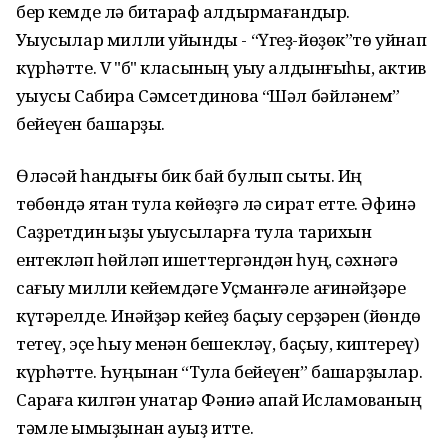
бер кемде лә битараф ҡалдырмағандыр.
Уҡыусылар милли уйынды - “Үгеҙ-йөҙөк”тө уйнап
күрһәтте. V "б" класының уҡыу алдынғыһы, актив
уҡыусы Сабира Сәмсетдинова “Шәл бәйләнем”
бейеүен башҡарҙы.
Өләсәй һандығы бик бай булып сыҡты. Иң
төбөндә ятҡан тула көйөҙгә лә сират етте. Әфинә
Саҙретдин ҡыҙы уҡыусыларға тула тарихын
ентекләп һөйләп ишеттергәндән һуң, сәхнәгә
сағыу милли кейемдәге Уҫманғәле ағинәйҙәре
күтәрелде. Инәйҙәр кейеҙ баҫыу серҙәрен (йөндө
тетеү, эҫе һыу менән бешекләү, баҫыу, киптереү)
күрһәтте. Һуңынан “Тула бейеүен” башҡарҙылар.
Сараға килгән ҡунаҡтар Фәниә апай Исламованың
тәмле ҡымыҙынан ауыҙ итте.