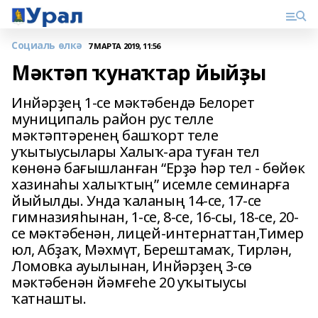
Социаль өлкә
7 МАРТА 2019, 11:56
Мәктәп ҡунаҡтар йыйҙы
Инйәрҙең 1-се мәктәбендә Белорет
муниципаль район рус телле
мәктәптәренең башҡорт теле
уҡытыусылары Халыҡ-ара туған тел
көнөнә бағышланған “Ерҙә һәр тел - бөйөк
хазинаһы халыҡтың” исемле семинарға
йыйылды. Унда ҡаланың 14-се, 17-се
гимназияһынан, 1-се, 8-се, 16-сы, 18-се, 20-
се мәктәбенән, лицей-интернаттан,Тимер
юл, Абҙаҡ, Мәхмүт, Берештамаҡ, Тирлән,
Ломовка ауылынан, Инйәрҙең 3-сө
мәктәбенән йәмғеһе 20 уҡытыусы
ҡатнашты.