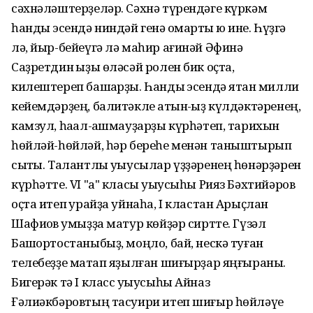
сәхнәләштерҙеләр. Сәхнә түрендәге күркәм
һандыҡ эсендә ниндәй генә ҡомартҡы юҡ ине. Һүҙгә
лә, йыр-бейеүгә лә маһир ағинәй Әфинә
Саҙретдин ҡыҙы өләсәй ролен бик оҫта,
килештереп башҡарҙы. Һандыҡ эсендә ятҡан милли
кейемдәрҙең, балитәкле ҡатын-ҡыҙ күлдәктәренең,
камзул, һаҡал-ҡашмауҙарҙы күрһәтеп, тарихын
һөйләй-һөйләй, һәр береһе менән таныштырып
сыҡты. Талантлы уҡыусылар үҙҙәренең һөнәрҙәрен
күрһәтте. VI "а" класы уҡыусыһы Рияз Бәхтийәров
оҫта итеп ҡурайҙа уйнаһа, I кластан Арыҫлан
Шафиҡов ҡумыҙҙа матур көйҙәр сиртте. Гүзәл
Башҡортостаныбыҙ, моңло, бай, нескә туған
телебеҙҙе маҡтап яҙылған шиғырҙар яңғыраны.
Бигерәк тә I класс уҡыусыһы Айназ
Ғәлиәкбәровтың тасуири итеп шиғыр һөйләүе