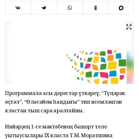
Программала асыҡ дәрестәр үткәреү, “Түңәрәк
өҫтәл”, “Өләсәйем һандығы” тип исемләнгән
кластан тыш сара ҡаралғайны.
Инйәрҙең 1-се мәктәбенең башҡорт теле
уҡытыусылары IX класта Т.М. Моратшина