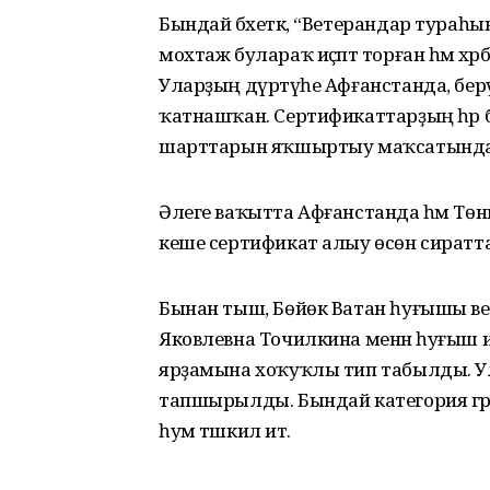
Бындай бәхеткә, “Ветерандар тураһ
мохтаж булараҡ иҫәптә торған һәм хәрб
Уларҙың дүртәүһе Афғанстанда, берә
ҡатнашҡан. Сертификаттарҙың һәр б
шарттарын яҡшыртыу маҡсатында 
Әлеге ваҡытта Афғанстанда һәм Төнья
кеше сертификат алыу өсөн сиратта
Бынан тыш, Бөйөк Ватан һуғышы в
Яковлевна Точилкина менән һуғыш 
ярҙамына хоҡуҡлы тип табылды. Ул
тапшырылды. Бындай категория гр
һум тәшкил итә.