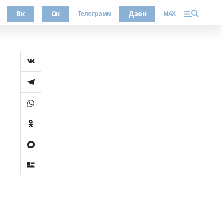
Вк
Ок
Дзен
Телеграмм
MAX