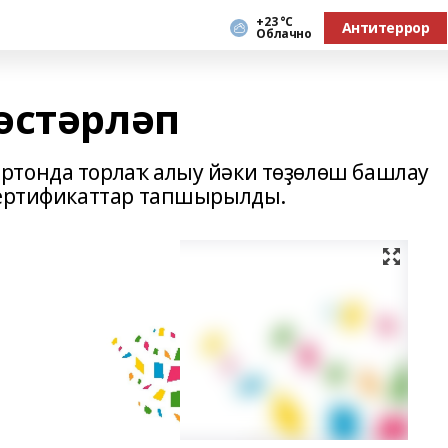
+23 °С
Антитеррор
Облачно
әстәрләп
ртонда торлаҡ алыу йәки төҙөлөш башлау
 сертификаттар тапшырылды.