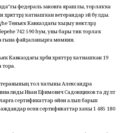
ында”ғы федераль законға ярашлы, торлаҡҡа
и хәрәкәттәрҙә ҡатнашҡан ветерандар эйә булды.
үһе Төньяҡ Кавказдағы ҡыҙыу нөктәләрҙә
ереһе 742 590 һум, уны бары тик торлаҡ
ғына файҙаланырға мөмкин.
ҡ Кавказдағы хәрби хәрәкәттәрҙә ҡатнашҡан 19
 тора.
етеранының тол ҡатыны Александра
инвалиды Иван Ефимович Садовщиков та дәүләт
арға сертификаттар өйөнә алып барып
аждандар өсөн сертификаттар хаҡы 1 485 180