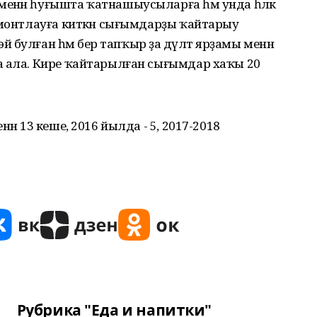
енән һуғышта ҡатнашыусыларға һәм унда һәләк
емонтлауға киткән сығымдарҙы ҡайтарыу
йә булған һәм бер тапҡыр ҙа дәүләт ярҙамы менән
а ала. Кире ҡайтарылған сығымдар хаҡы 20
ән 13 кеше, 2016 йылда - 5, 2017-2018
Рубрика "Еда и напитки"