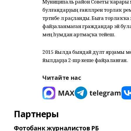
Муниципаль район Советы ҡарары м
булғандарҙың ғаиләләренә торлаҡ р
тәртибе лә раҫланды. Быға торлаҡҡа э
файҙаланмаған граждандар эйә бул
мең һумдан артмаҫҡа тейеш.
2015 йылда бындай дәүләт ярҙамы мен
йылдарҙа 2-шәр кеше файҙаланған.
Читайте нас
Партнеры
Фотобанк журналистов РБ