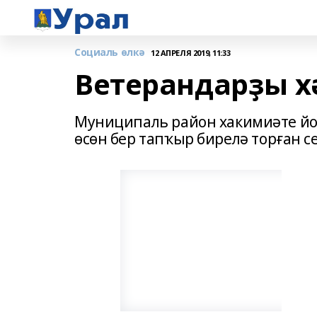
Социаль өлкә
12 АПРЕЛЯ 2019, 11:33
Ветерандарҙы х
Муниципаль район хакимиәте йо
өсөн бер тапҡыр бирелә торған