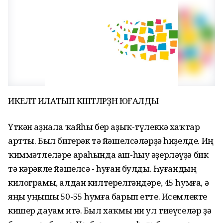
ИКЕЛӘТӘ ИЛАТЫП КӘШТӘЛӘРҘӘН ЮҒАЛДЫ
Үткән аҙнала ҡайһы бер аҙыҡ-түлеккә хаҡтар
артты. Был бигерәк тә йәшелсәләрҙә һиҙелде. Иң
ҡиммәтлеләре араһында аш-һыу әҙерләүҙә бик
тә кәрәкле йәшелсә - һуған булды. Һуғандың
килограмы, алдан килтерелгәндәре, 45 һумға, ә
яңы уңышы 50-55 һумға барып етте. Исемлекте
кишер дауам итә. Был хаҡмы ни ул тиеүселәр ҙә