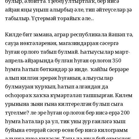
булыр, әлбиттә. Үҙебеҙ ултыртһаҡ, бер нисә
айҙан яңы уңыш алырбыҙ әле, тип әйтеүселәр ҙә
табылыр. Үҫтермәй торайыҡ әле...
Килде бит замана, аграр республикала йәшәп тә,
сауҙа нөктәләренән, магазиндарҙан сәсергә
һуған орлоғо табып булмай. Һатыусылар март-
апрель айҙарында булған һуған орлоғон 350
һумға һатып бөткәндәр ҙә инде. Ә ҡайһы берҙәре
алып килгән эрерәк һуғанын, алыусылар
булмауҙан ҡурҡып, һатып алғандан да
осһоҙораҡ хаҡҡа күмәртәләп тапшырған. Килем
урынына зыян ғына килтерелгән булып сыға
түгелме? Әле эре һуған орлоғон бер нисә ерҙә 200
һумға һаталар ҙа ул, тик уны ҙур ғаиләгә ҡыш
буйына етерҙәй сәсер өсөн бер нисә килограмм
алырға тура киләсәк. Тағы ла шул буй етмәҫлек