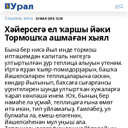
Социаль өлкә
23 МАЯ 2019, 12:38
Хәйерсегә ел ҡаршы йәки
Тормошҡа ашмаған хыял
Бына бер нисә йыл инде тормош
иптәшемдән капиталь нигеҙгә
ултыртылған ҙур теплица алыуын үтенәм.
Иртә яҙҙан ҡыяр-помидорҙарын, башҡа
йәшелсәләрен теплицаларына сәскән,
көндәр йылынып, баҡсаға сығарғансы
үҫентеләрен шунда ултыртҡан хужаларға
ҡарап көнләшә инем. Юҡ, бының бер
нәмәһе лә үҫмәй, теплицаға ғына өмөт
итә икән, тип уйламағыҙ. Ғаиләбеҙ, ул
булмаһа ла, емеш-еләгенән,
йәшелсәһенән мул уңыш ала.