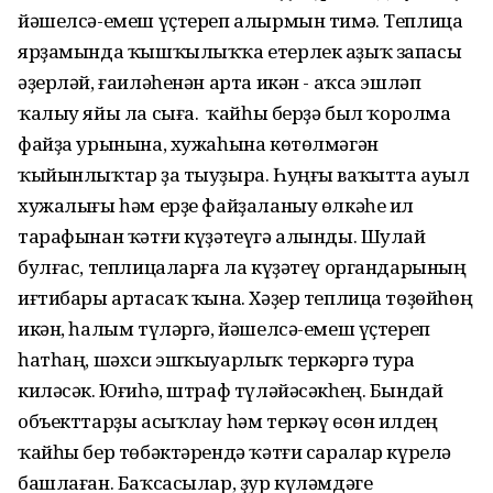
йәшелсә-емеш үҫтереп алырмын тимә. Теплица
ярҙамында ҡышҡылыҡҡа етерлек аҙыҡ запасы
әҙерләй, ғаиләһенән арта икән - аҡса эшләп
ҡалыу яйы ла сыға. Ә ҡайһы берҙә был ҡоролма
файҙа урынына, хужаһына көтөлмәгән
ҡыйынлыҡтар ҙа тыуҙыра. Һуңғы ваҡытта ауыл
хужалығы һәм ерҙе файҙаланыу өлкәһе ил
тарафынан ҡәтғи күҙәтеүгә алынды. Шулай
булғас, теплицаларға ла күҙәтеү органдарының
иғтибары артасаҡ ҡына. Хәҙер теплица төҙөйһөң
икән, һалым түләргә, йәшелсә-емеш үҫтереп
һатһаң, шәхси эшҡыуарлыҡ теркәргә тура
киләсәк. Юғиһә, штраф түләйәсәкһең. Бындай
объекттарҙы асыҡлау һәм теркәү өсөн илдең
ҡайһы бер төбәктәрендә ҡәтғи саралар күрелә
башлаған. Баҡсасылар, ҙур күләмдәге