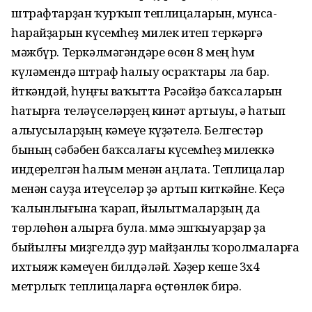
штрафтарҙан ҡурҡып теплицаларын, мунса-
һарайҙарын күсемһеҙ милек итеп теркәргә
мәжбүр. Теркәлмәгәндәре өсөн 8 мең һум
күләмендә штраф һалыу осраҡтары ла бар.
Әйткәндәй, һуңғы ваҡытта Рәсәйҙә баҡсаларын
һатырға теләүселәрҙең кинәт артыуы, ә һатып
алыусыларҙың кәмеүе күҙәтелә. Белгестәр
бының сәбәбен баҡсалағы күсемһеҙ милеккә
индерелгән һалым менән аңлата. Теплицалар
менән сауҙа итеүселәр ҙә артып киткәйне. Кеҫә
ҡалынлығына ҡарап, йылытмаларҙың да
төрлөһөн алырға була. Әммә эшҡыуарҙар ҙа
быйылғы миҙгелдә ҙур майҙанлы ҡоролмаларға
ихтыяж кәмеүен билдәләй. Хәҙер кеше 3х4
метрлыҡ теплицаларға өҫтөнлөк бирә.