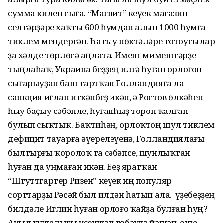
сумма килеп сыға. “Магнит” кеүек магазин
селтәрҙәре хаҡты 600 һумдан алып 1000 һумға
тиклем мендергән. Һатыу нөктәләре тотоусылар
ҙа хәлде төрлөсә аңлата. Имеш-мимештәрҙе
тыңлаһаҡ, Украина беҙҙең илгә һуған орлоғон
сығарыуҙан баш тартҡан Голландияға ла
санкция иғлан иткәнбеҙ икән, ә Ростов өлкәһен
һыу баҫыу сәбәпле, һуғанһыҙ тороп ҡалған
булып сыҡтыҡ. Баҡтиһәң, орлоҡтоң шул тиклем
дефицит тауарға әүерелеүенә, Голландиялағы
былтырғы ҡоролоҡ та сәбәпсе, шунлыҡтан
һуған да уңмаған икән. Беҙ яратҡан
“Штуттгартер Ризен” кеүек иң популяр
сорттарҙы Рәсәй был илдән һатып ала. Ә үҙебеҙҙең
билдәле Иглин һуған орлоғо ҡайҙа булған һуң?
Ауыл хужалығы үҫешкән төбәктә йәшәп, ошо