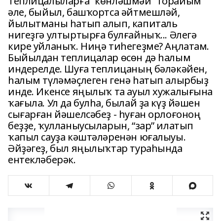
Теплицалыларға “көнләшмәй” торайым
әле, быйыл, башҡортса әйтмешләй,
йылытманы һатып алып, капиталь
нигеҙгә ултыртырға булғайныҡ... Әлегә
кире уйланыҡ. Ниңә тиһегеҙме? Аңлатам.
Быйылдан теплицалар өсөн дә һалым
индерелде. Шуға теплицаның бәләкәйен,
һалым түләмәҫлеген генә һатып алырбыҙ
инде. Икенсе яңылыҡ та ауыл хужалығына
ҡағыла. Ул да булһа, былай ҙа күҙ йәшен
сығарған йәшелсәбеҙ - һуған орлоғоноң
беҙҙе, ҡулланыусыларын, “зар” илатып
ҡапыл сауҙа кәштәләренән юғалыуы.
Әйҙәгеҙ, был яңылыҡтар тураһында
ентекләберәк.