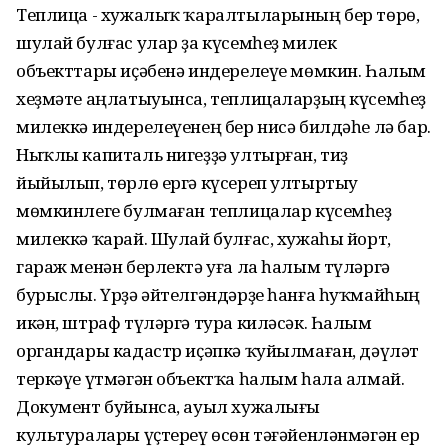
Теплица - хужалыҡ ҡаралтыларының бер төрө,
шулай булғас улар ҙа күсемһеҙ милек
объекттары иҫәбенә индерелеүе мөмкин. Һалым
хеҙмәте аңлатыуынса, теплицаларҙың күсемһеҙ
милеккә индерелеүенең бер нисә билдәһе лә бар.
Ныҡлы капиталь нигеҙҙә ултырған, тиҙ
йыйылып, төрлө ергә күсереп ултыртыу
мөмкинлеге булмаған теплицалар күсемһеҙ
милеккә ҡарай. Шулай булғас, хужаһы йорт,
гараж менән берлектә уға ла һалым түләргә
бурыслы. Үрҙә әйтелгәндәрҙе һанға һуҡмайһың
икән, штраф түләргә тура киләсәк. Һалым
органдары кадастр иҫәпкә ҡуйылмаған, дәүләт
теркәүе үтмәгән объектҡа һалым һала алмай.
Документ буйынса, ауыл хужалығы
культуралары үҫтереү өсөн тәғәйенләнмәгән ер