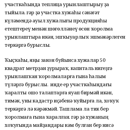
участкаһында теплица урынлаштырыу ҙа
тыйыла. Әгәр ҙә участка хужаһы сәнәғәт
күләмендә ауыл хужалығы продукцияһы
етештереү менән шөғөлләнеү өсөн ҡоролма
урынлаштыра икән, эшҡыуарлыҡ эшмәкәрлеген
теркәргә бурыслы.
Ҡыҫҡаһы, яңы закон буйынса хужалар 50
квадрат метрҙан ҙурыраҡ, капиталь нигеҙгә
урынлашҡан ҡоролмаларға ғына һалым
түләргә бурыслы. Ә инде ер участкаһындағы
ҡаралты ошо талаптарға яуап бирмәй икән,
тимәк, уны кадастр иҫәбенә ҡуйырға ла, хоҡуҡ
теркәргә лә кәрәкмәй. Ташлама ла тик бер
ҡоролмаға ғына ҡаралған. Әгәр ҙә хужаның
хоҡуғында майҙандары кәм булған бер нисә