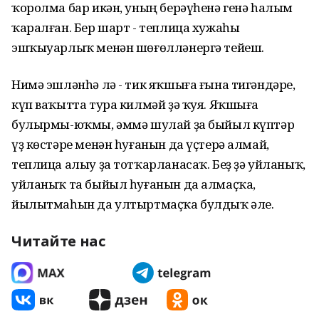
ҡоролма бар икән, уның берәүһенә генә һалым
ҡаралған. Бер шарт - теплица хужаһы
эшҡыуарлыҡ менән шөғөлләнергә тейеш.
Нимә эшләнһә лә - тик яҡшыға ғына тигәндәре,
күп ваҡытта тура килмәй ҙә ҡуя. Яҡшыға
булырмы-юҡмы, әммә шулай ҙа быйыл күптәр
үҙ көстәре менән һуғанын да үҫтерә алмай,
теплица алыу ҙа тотҡарланасаҡ. Беҙ ҙә уйланыҡ,
уйланыҡ та быйыл һуғанын да алмаҫҡа,
йылытмаһын да ултыртмаҫҡа булдыҡ әле.
Читайте нас