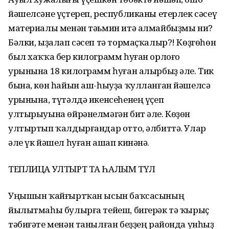
йәшелсәне үҫтереп, республиканы етерлек сәсеү
материалы менән тәьмин итә алмайбыҙмы ни?
Бәлки, ыҙалап сәсеп тә тормаҫҡалыр?! Көҙгөһөн
был хаҡҡа бер килограмм һуған орлоғо
урынына 18 килограмм һуған алырбыҙ әле. Тик
бына, көн һайын аш-һыуҙа ҡулланған йәшелсә
урынына, түтәлдә икенсеһенең үҫеп
ултырыуына өйрәнелмәгән бит әле. Көҙөн
ултыртып ҡалдырғандар отто, әлбиттә. Улар
әле үк йәшел һуған ашап кинәнә.
ТЕПЛИЦА УЛТЫРТ ТА ҺАЛЫМ ТҮЛӘ
Уңышын ҡайғыртҡан ысын баҡсасының
йылытмаһы булырға тейеш, бигерәк тә ҡырыҫ
тәбиғәте менән танылған беҙҙең районда унһыҙ