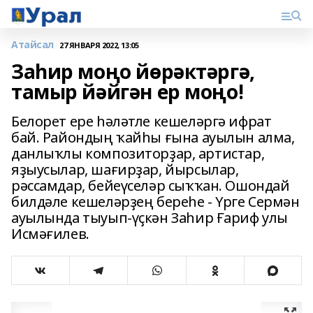
Атайсал
27 ЯНВАРЯ 2022, 13:05
Заһир моңо йөрәктәргә,
тамыр йәйгән ер моңо!
Белорет ере һәләтле кешеләргә ифрат
бай. Райондың ҡайһы ғына ауылын алма,
данлыҡлы композиторҙар, артистар,
яҙыусылар, шағирҙар, йырсылар,
рәссамдар, бейеүселәр сыҡҡан. Ошондай
билдәле кешеләрҙең береһе - Үрге Сермән
ауылында тыуып-үҫкән Заһир Ғариф улы
Исмәғилев.