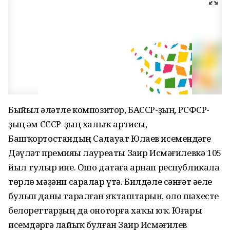
Быйыл һәләтле композитор, БАССР-ҙың, РСФСР-
ҙың һәм СССР-ҙың халыҡ артисы,
Башҡортостандың Салауат Юлаев исемендәге
Дәүләт премияһы лауреаты Заһир Исмәғилевкә 105
йыл тулыр ине. Ошо датаға арнап республикала
төрлө мәҙәни саралар үтә. Билдәле сәнғәт әһеле
булып даны таралған яҡташтарын, оло шәхесте
белореттарҙың да оноторға хаҡы юҡ. Юғары
исемдәргә лайыҡ булған Заһир Исмәғилев