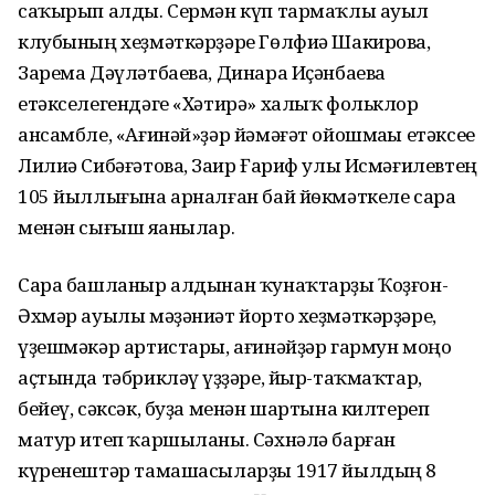
саҡырып алды. Сермән күп тармаҡлы ауыл
клубының хеҙмәткәрҙәре Гөлфиә Шакирова,
Зарема Дәүләтбаева, Динара Иҫәнбаева
етәкселегендәге «Хәтирә» халыҡ фольклор
ансамбле, «Ағинәй»ҙәр йәмәғәт ойошмаһы етәксеһе
Лилиә Сибәғәтова, Заһир Ғариф улы Исмәғилевтең
105 йыллығына арналған бай йѳкмәткеле сара
менән сығыш яһанылар.
Сара башланыр алдынан ҡунаҡтарҙы Ҡоҙғон-
Әхмәр ауылы мәҙәниәт йорто хеҙмәткәрҙәре,
үҙешмәкәр артистары, ағинәйҙәр гармун моңо
аҫтында тәбрикләү һүҙҙәре, йыр-таҡмаҡтар,
бейеү, сәксәк, буҙа менән шартына килтереп
матур итеп ҡаршыланы. Сәхнәлә барған
күренештәр тамашасыларҙы 1917 йылдың 8