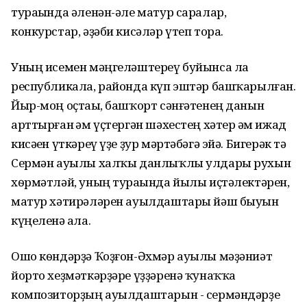
тураһында әленән-әле матур саралар,
конкурстар, әҙәби кисәләр үтеп тора.
Уның исемен мәңгеләштереү буйынса ла
республикала, районда күп эштәр башҡарылған.
Йыр-моң оҫтаһы, башҡорт сәнғәтенең данын
арттырған һәм үҫтергән шәхестең хәтер һәм ижад
кисәһен үткәреү үҙе ҙур мәртәбәгә эйә. Бигерәк тә
Сермән ауылы халҡы данлыҡлы улдары рухын
хѳрмәтләй, уның тураһында йылы иҫтәлектәрен,
матур хәтирәләрен ауылдаштары йәш быуын
күңеленә һала.
Ошо кѳндәрҙә Ҡоҙғон-Әхмәр ауылы мәҙәниәт
йорто хеҙмәткәрҙәре үҙҙәренә ҡунаҡҡа
композиторҙың ауылдаштарын - сермәндәрҙе