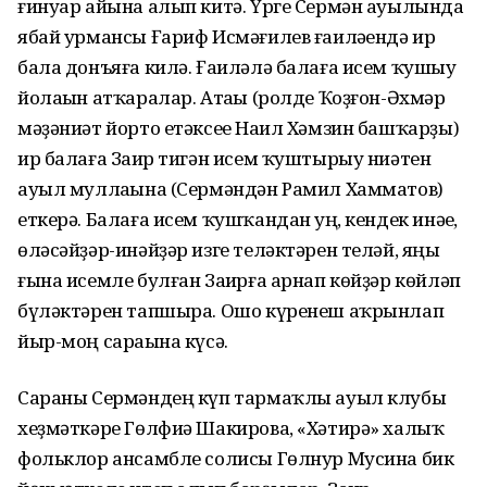
ғинуар айына алып китә. Үрге Сермән ауылында
ябай урмансы Ғариф Исмәғилев ғаиләһендә ир
бала донъяға килә. Ғаиләлә балаға исем ҡушыу
йолаһын атҡаралар. Атаһы (ролде Ҡоҙғон-Әхмәр
мәҙәниәт йорто етәксеһе Наил Хәмзин башҡарҙы)
ир балаға Заһир тигән исем ҡуштырыу ниәтен
ауыл муллаһына (Сермәндән Рамил Хамматов)
еткерә. Балаға исем ҡушҡандан һуң, кендек инәһе,
өләсәйҙәр-инәйҙәр изге теләктәрен теләй, яңы
ғына исемле булған Заһирға арнап көйҙәр көйләп
бүләктәрен тапшыра. Ошо күренеш аҡрынлап
йыр-моң сараһына күсә.
Сараны Сермәндең күп тармаҡлы ауыл клубы
хеҙмәткәре Гөлфиә Шакирова, «Хәтирә» халыҡ
фольклор ансамбле солисы Гөлнур Мусина бик