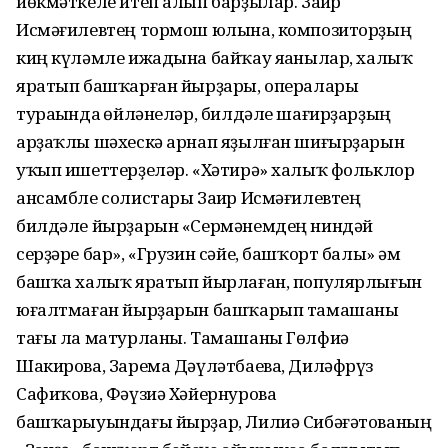
йөкмәткеле итеп алып барҙылар. Заһир
Исмәғилевтең тормош юлына, композиторҙың
киң күләмле ижадына байҡау яһанылар, халыҡ
яратып башҡарған йырҙары, опералары
тураһында һөйләнеләр, билдәле шағирҙарҙың
арҙаҡлы шәхескә арнап яҙылған шиғырҙарын
уҡып ишеттерҙеләр. «Хәтирә» халыҡ фольклор
ансамбле солистары Заһир Исмәғилевтең
билдәле йырҙарын «Сермәнемдең ниндәй
серҙәре бар», «Грузин сәйе, башҡорт балы» һәм
башҡа халыҡ яратып йырлаған, популярлығын
юғалтмаған йырҙарын башҡарып тамашаны
тағы ла матурланы. Тамашаны Гөлфиә
Шакирова, Зарема Дәүләтбаева, Диләфрүз
Сафиҡова, Фәүзиә Хәйернурова
башҡарыуындағы йырҙар, Лилиә Сибәғәтованың