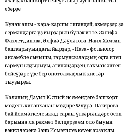
«Заһиҙә» башҡорт бейеүе айырыуса балҡытып
ебәрҙе.
Ҡунаҡ ашы - ҡара-ҡаршы тигәндәй, әхмәрҙәр ҙә
сермәндәргә үҙ йырҙарын бүләк итте. Зәлифә
Фазлетдинова, Әлфиә Дәүләтова, Наил Хәмзин
башҡарыуындағы йырҙар, «Наза» фольклор
ансамбле сығышы, гармунсыларҙың оҫта итеп
гармун һыҙҙырыуы, ағинәйҙәрҙең таҡмаҡ әйтеп
бейеүҙәре үҙе бер онотолмаҫлыҡ хистәр
тыуҙырҙы.
Ҡаланың Дауыт Юлтый исемендәге башҡорт
модель китапханаһы мөдире Флүрә Шакирова
бай йөкмәткеле ижад сараһы үткәргәндәре өсөн
барыһына ла рәхмәт белдерҙе һәм оло быуын
вәкилдәренә Заһир Исмәғилев кеүек арҙаҡлы