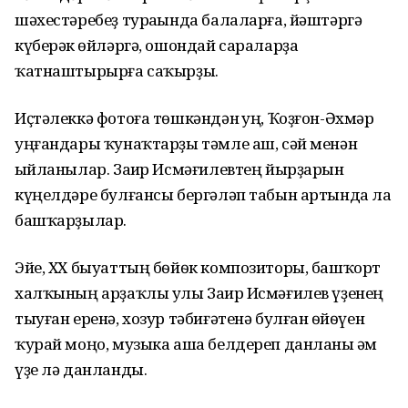
шәхестәребеҙ тураһында балаларға, йәштәргә
күберәк һөйләргә, ошондай сараларҙа
ҡатнаштырырға саҡырҙы.
Иҫтәлеккә фотоға төшкәндән һуң, Ҡоҙғон-Әхмәр
уңғандары ҡунаҡтарҙы тәмле аш, сәй менән
һыйланылар. Заһир Исмәғилевтең йырҙарын
күңелдәре булғансы бергәләп табын артында ла
башҡарҙылар.
Эйе, ХХ быуаттың бѳйѳк композиторы, башҡорт
халҡының арҙаҡлы улы Заһир Исмәғилев үҙенең
тыуған еренә, хозур тәбиғәтенә булған һѳйѳүен
ҡурай моңо, музыка аша белдереп данланы һәм
үҙе лә данланды.