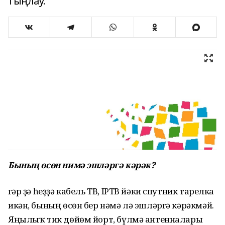
тыңлау.
Бының өсөн нимә эшләргә кәрәк?
Әгәр ҙә һеҙҙә кабель ТВ, IPТВ йәки спутник тарелка
икән, бының өсөн бер нәмә лә эшләргә кәрәкмәй.
Яңылыҡ тик дөйөм йорт, бүлмә антенналары