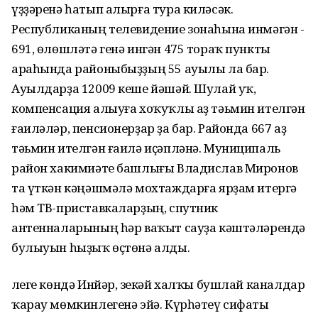
үҙҙәренә һатып алырға тура киләсәк.
Республиканың телевидение зонаһына инмәгән -
691, өлөшләтә генә ингән 475 тораҡ пункты
араһында районыбыҙҙың 55 ауылы ла бар.
Ауылдарҙа 12009 кеше йәшәй. Шулай уҡ,
компенсация алыуға хоҡуҡлы аҙ тәьмин ителгән
ғаиләләр, пенсионерҙар ҙа бар. Районда 667 аҙ
тәьмин ителгән ғаилә иҫәпләнә. Муниципаль
район хакимиәте башлығы Владислав Миронов
та үткән кәңәшмәлә мохтаждарға ярҙам итергә
һәм ТВ-приставкаларҙың, спутник
антенналарының һәр ваҡыт сауҙа кәштәләрендә
булыуын һыҙыҡ өҫтөнә алды.
Әлеге көндә Инйәр, Әзекәй халҡы бушлай каналдар
ҡарау мөмкинлегенә эйә. Күрһәтеү сифаты