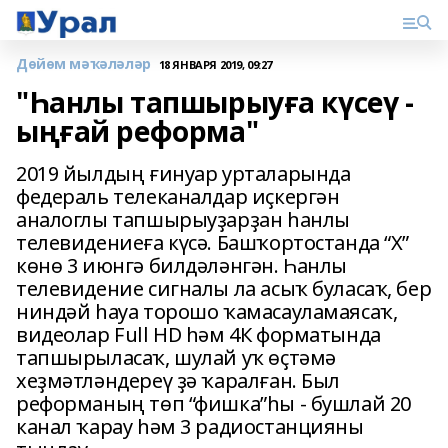
Дөйөм мәҡәләләр
18 ЯНВАРЯ 2019, 09:27
"Һанлы тапшырыуға күсеү -
ыңғай реформа"
2019 йылдың ғинуар урталарында
федераль телеканалдар иҫкергән
аналоглы тапшырыуҙарҙан һанлы
телевидениеға күсә. Башҡортостанда “Х”
көнө 3 июнгә билдәләнгән. Һанлы
телевидение сигналы ла асыҡ буласаҡ, бер
ниндәй һауа торошо ҡамасауламаясаҡ,
видеолар Full HD һәм 4К форматында
тапшырыласаҡ, шулай уҡ өҫтәмә
хеҙмәтләндереү ҙә ҡаралған. Был
реформаның төп “фишка”һы - бушлай 20
канал ҡарау һәм 3 радиостанцияны