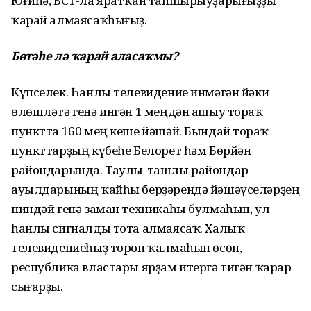
Юғиһә, БСТ-ла яратҡан тапшырыуҙарығыҙҙы
ҡарай алмаясаҡһығыҙ.
Бөтәһе лә ҡарай аласаҡмы?
Күпселек. Һанлы телевидение инмәгән йәки
өлөшләтә генә ингән 1 меңдән ашыу тораҡ
пунктта 160 мең кеше йәшәй. Бындай тораҡ
пункттарҙың күбеһе Белорет һәм Бөрйән
райондарында. Таулы-ташлы райондар
ауылдарының ҡайһы берҙәрендә йәшәүселәрҙең
ниндәй генә заман техникаһы булмаһын, ул
һанлы сигналды тота алмаясаҡ. Халыҡ
телевидениеһыҙ тороп ҡалмаһын өсөн,
республика властары ярҙам итергә тигән ҡарар
сығарҙы.