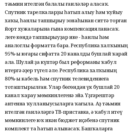
тәьмин ителгән балалы ғаиләләр аласаҡ.
Спутник тарелкаларҙы һатып алыу һәм ҡуйыу
хаҡы, һанлы тапшырыу зонаһынан ситтә торған
йорт хужаларына ғына компенсацияланасаҡ.
Әлеге көндә тапшырыуҙар ике - һанлы һәм
аналоглы форматта бара. Республика халҡының
95%-ы юғары сифатта 20 каналды бушлай ҡарай
ала. Шулай ҙа күптәр был реформаны ҡабул
итергә әҙер түгел әле. Республика халҡының
80%-ы кабель һәм спутник телевидениеға
тоташтырылған. Улар бөгөндән үк бушлай 20
канал ҡарау мөмкинлегенә эйә. Үҙгәрештәр
антенна ҡулланыусыларға ҡағыла. Аҙ тәьмин
ителгән ғаиләләргә ТВ-приставка, ә ҡабул итеү
мөмкинлеге юҡ икән бюджет иҫәбенә спутник
комплект та һатып алынасаҡ. Башҡаларға