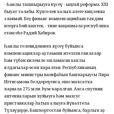
- Һанлы тапшырыуға күсеү - ыңғай реформа. XXI
быуат талабы. Күпселек халыҡ әлеге киңлеккә
эләкмәй. Беҙ финанс компенсацияһын тәҡдим
итергә һөйләштек, - тине кәңәшмәлә республика
етәксеһе Радий Хәбиров.
Һанлы телевидениеға күсеү буйынса
компенсациялар аҙ тәьмин ителгән ғаиләләр
һәм түбән килемле эшләмәгән хаҡлы
ялдағылар өсөн ҡаралған. Республиканың
финанс министры вазифаһын башҡарыусы Лира
Иғтисамова белдереүенсә, ошо маҡсатҡа
ҡаҙнала 275 млн. һум ҡаралған. Аҡса спутник
антенналарын ҡуйыуға һәм махсус
приставкалар һатып алыуға йүнәлтелә.
Түләүҙәрҙе, Башҡортостан буйынса, барлыҡ аҙ