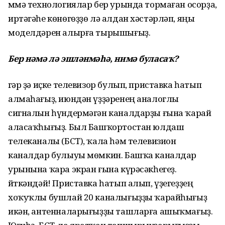
Әммә технологиялар бер урында тормаған осорҙа,
иртәгәһе көнөгөҙҙө лә алдан хәстәрләп, яңы
моделдәрен алырға тырышығыҙ.
Бер нәмә лә эшләнмәһә, нимә буласаҡ?
Әгәр ҙә иҫке телевизор булып, приставка һатып
алмаһағыҙ, июндән үҙҙәренең аналоглы
сигналын һүндермәгән каналдарҙы ғына ҡарай
аласаҡһығыҙ. Был Башҡортостан юлдаш
телеканалы (БСТ), ҡала һәм телевизион
каналдар булыуы мөмкин. Башҡа каналдар
урынына ҡара экран ғына күрәсәкһегеҙ.
Әйткәндәй! Приставка һатып алып, үҙегеҙҙең
хоҡуҡлы бушлай 20 каналығыҙҙы ҡарайһығыҙ
икән, антенналарығыҙҙы ташларға ашыҡмағыҙ.