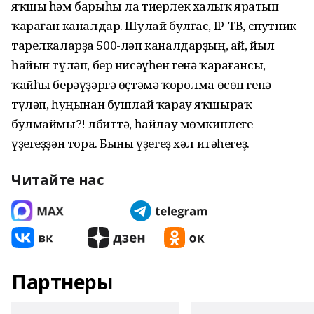
яҡшы һәм барыһы ла тиерлек халыҡ яратып
ҡараған каналдар. Шулай булғас, IP-ТВ, спутник
тарелкаларҙа 500-ләп каналдарҙың, ай, йыл
һайын түләп, бер нисәүһен генә ҡарағансы,
ҡайһы берәүҙәргә өҫтәмә ҡоролма өсөн генә
түләп, һуңынан бушлай ҡарау яҡшыраҡ
булмаймы?! Әлбиттә, һайлау мөмкинлеге
үҙегеҙҙән тора. Быны үҙегеҙ хәл итәһегеҙ.
Читайте нас
Партнеры