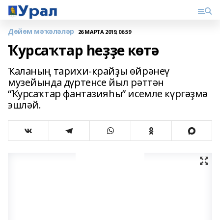
Дөйөм мәҡәләләр
26 МАРТА 2019, 06:59
Ҡурсаҡтар һеҙҙе көтә
Ҡаланың тарихи-крайҙы өйрәнеү
музейында дүртенсе йыл рәттән
“Ҡурсаҡтар фантазияһы” исемле күргәҙмә
эшләй.