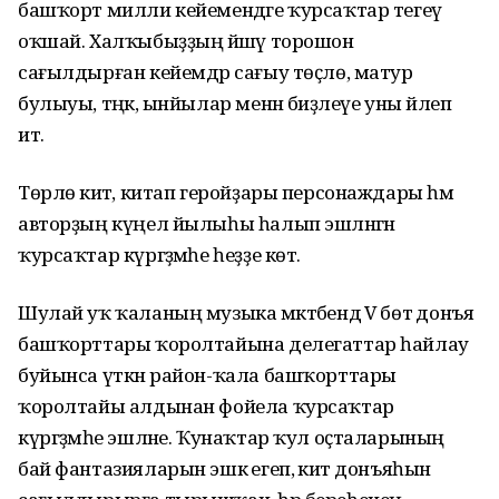
башҡорт милли кейемендәге ҡурсаҡтар тегеү
оҡшай. Халҡыбыҙҙың йәшәү торошон
сағылдырған кейемдәр сағыу төҫлө, матур
булыуы, тәңкә, ынйылар менән биҙәлеүе уны йәлеп
итә.
Төрлө әкиәт, китап геройҙары персонаждары һәм
авторҙың күңел йылыһы һалып эшләнгән
ҡурсаҡтар күргәҙмәһе һеҙҙе көтә.
Шулай уҡ ҡаланың музыка мәктәбендә V бөтә донъя
башҡорттары ҡоролтайына делегаттар һайлау
буйынса үткән район-ҡала башҡорттары
ҡоролтайы алдынан фойела ҡурсаҡтар
күргәҙмәһе эшләне. Ҡунаҡтар ҡул оҫталарының
бай фантазияларын эшкә егеп, әкиәт донъяһын