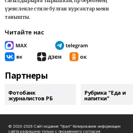
сағылдырырға тырышҡан, һәр береһенең
үҙенсәлекле стиле булған ҡурсаҡтар менән
танышты.
Читайте нас
Партнеры
Фотобанк
Рубрика "Еда и
журналистов РБ
напитки"
© 2020-2026 Сайт издания "Урал" Копирование информации
сайта разрешено только с письменного согласия