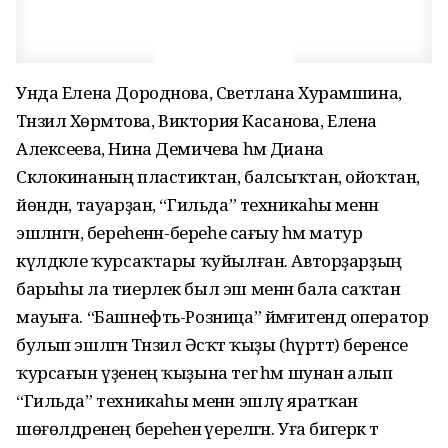
Унда Елена Дороднова, Светлана Хурамшина,
Тәнзилә Хөрмәтова, Виктория Касанова, Елена
Алексеева, Нина Демичева һәм Диана
Склокинаның пластиктан, балсыҡтан, ойоҡтан,
йөндән, тауарҙан, “Гильда” техникаһы менән
эшләнгән, береһенән-береһе сағыу һәм матур
күлдәкле ҡурсаҡтары ҡуйылған. Авторҙарҙың
барыһы ла тиерлек был эш менән бала саҡтан
мауыға. “Башнефть-Розница” йәмғиәтендә оператор
булып эшләгән Тәнзилә Әсҡәт ҡыҙы (һүрәттә) беренсе
ҡурсағын үҙенең ҡыҙына тегә һәм шунан алып
“Гильда” техникаһы менән эшләү яратҡан
шөғөлдәренең береһенә әүерелгән. Уға бигерәк тә