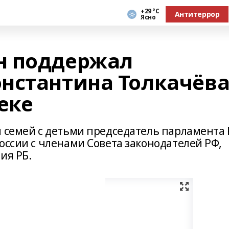
+29 °С
Антитеррор
Ясно
н поддержал
нстантина Толкачёв
еке
я семей с детьми председатель парламента 
оссии с членами Совета законодателей РФ,
ия РБ.