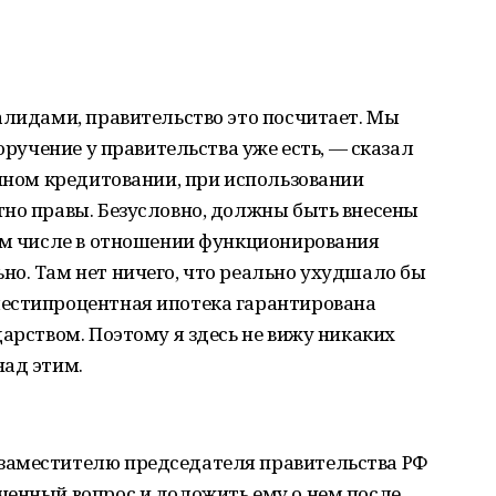
алидами, правительство это посчитает. Мы
поручение у правительства уже есть, — сказал
ечном кредитовании, при использовании
тно правы. Безусловно, должны быть внесены
том числе в отношении функционирования
о. Там нет ничего, что реально ухудшало бы
естипроцентная ипотека гарантирована
дарством. Поэтому я здесь не вижу никаких
над этим.
заместителю председателя правительства РФ
ченный вопрос и доложить ему о нем после