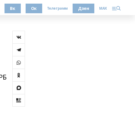
Вк
Ок
Дзен
Телеграмм
MAX
а
РБ