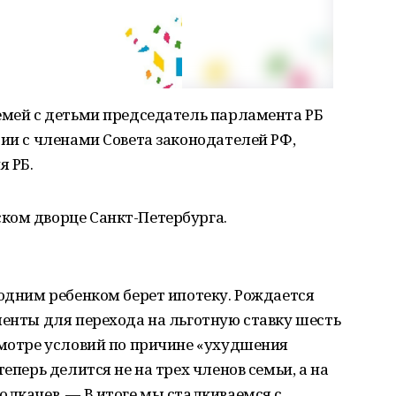
емей с детьми председатель парламента РБ
сии с членами Совета законодателей РФ,
я РБ.
ком дворце Санкт-Петербурга.
 одним ребенком берет ипотеку. Рождается
менты для перехода на льготную ставку шесть
смотре условий по причине «ухудшения
еперь делится не на трех членов семьи, а на
олкачев. — В итоге мы сталкиваемся с