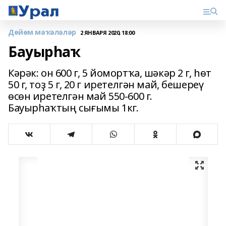
Дөйөм мәҡәләләр
2 ЯНВАРЯ 2020, 18:00
Бауырһаҡ
Кәрәк: он 600 г, 5 йомортҡа, шәкәр 2 г, һѳт
50 г, тоҙ 5 г, 20 г иретелгән май, бешереү
ѳсѳн иретелгән май 550-600 г.
Бауырһаҡтың сығымы 1кг.