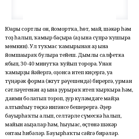
Юғары сортлы он, йомортҡа, һѳт, май, шәкәр һәм
тоҙ һалып, ҡамыр баҫырға (аҙ ғына сүпрә ҡушырға
мѳмкин). Ул туҡмас ҡамырынан аҙ ғына
йомшағыраҡ булырға тейеш. Дымлы салфетка
ябып, 30-40 минутҡа ҡуйып торорға. Унан
ҡамырҙы йәйергә, оҙонса итеп киҫергә, уға
түңәрәк форма (жгут рәүешендә) бирергә, урман
сәтләүегенән аҙ ғына ҙурыраҡ итеп ҡырҡырға һәм,
даими болғатып тороп, ҙур күләмдәге майҙа
алтынһыу тѳҫкә ингәнсе бешерергә. Әҙер
бауырһаҡты алып, селтәрле сүмескә һалып,
майын ағыҙалар һәм, һыуығас, ѳҫтѳнә шәкәр
онтағы һибәләр. Бауырһаҡты сәйгә бирәләр.