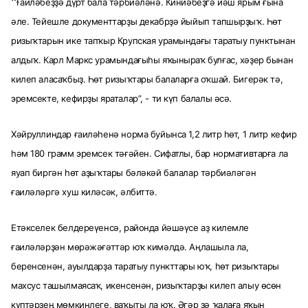
“
Ғаиләбеҙҙә дүрт бала тәрбиәләнә. Кинйәбеҙгә йәш ярым ғына
әле. Тейешле документтарҙы декабрҙә йыйып тапшырҙыҡ. Һөт
ризыҡтарын ике тапҡыр Крупская урамындағы таратыу пунктынан
алдыҡ. Карл Маркс урамындағыһы яҡыныраҡ булғас, хәҙер бынан
килеп аласаҡбыҙ. Һөт ризыҡтары балаларға оҡшай. Бигерәк тә,
эремсекте, кефирҙы яраталар”, - ти күп балалы әсә.
Хәйруллиндар ғаиләһенә норма буйынса 1,2 литр һөт, 1 литр кефир
һәм 180 грамм эремсек тәғәйен. Сифатлы, бар нормативтарға ла
яуап биргән һөт аҙыҡтары бәләкәй балалар тәрбиәләгән
ғаиләләргә хуш киләсәк, әлбиттә.
Етәкселек белдереүенсә, районда йәшәүсе аҙ килемле
ғаиләләрҙән мөрәжәғәттәр юҡ кимәлдә. Аңлашыла ла,
беренсенән, ауылдарҙа таратыу пункттары юҡ, һөт ризыҡтары
махсус ташылмаясаҡ, икенсенән, ризыҡтарҙы килеп алыу өсөн
күптәрҙең мөмкинлеге, ваҡыты ла юҡ. Әгәр ҙә ҡалаға яҡын