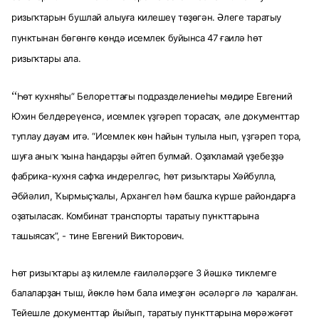
ризыҡтарын бушлай алыуға килешеү төҙөгән. Әлеге таратыу
пунктынан бөгөнгө көндә исемлек буйынса 47 ғаилә һөт
ризыҡтары ала.
“
Һөт кухняһы” Белореттағы подразделениеһы мөдире Евгений
Юхин белдереүенсә, исемлек үҙгәреп торасаҡ, әле документтар
туплау дауам итә. “Исемлек көн һайын тулыла
нып, үҙгәреп тора,
шуға аныҡ ҡына һандарҙы әйтеп булмай. Оҙаҡламай үҙебеҙҙә
фабрика-кухня сафҡа индерелгәс, һөт ризыҡтары Хәйбулла,
Әбйәлил, Ҡырмыҫҡалы, Архангел һәм башҡа күрше райондарға
оҙатыласаҡ. Комбинат транспорты таратыу пункттарына
ташыясаҡ”, - тине Евгений Викторович.
Һөт ризыҡтары аҙ килемле ғаиләләрҙәге 3 йәшкә тиклемге
балаларҙан тыш, йөклө һәм бала имеҙгән әсәләргә лә ҡаралған.
Тейешле документтар йыйып, таратыу пункттарына мөрәжәғәт