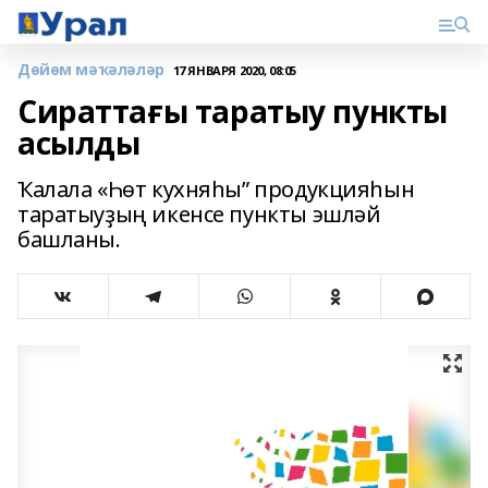
Дөйөм мәҡәләләр
17 ЯНВАРЯ 2020, 08:05
Сираттағы таратыу пункты
асылды
Ҡалала «Һөт кухняһы” продукцияһын
таратыуҙың икенсе пункты эшләй
башланы.