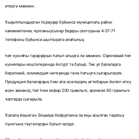
итергә мөмкин.
Ҡыҙыҡһындырған һорауҙар буйынса муниципаль район
хакимиәтенең ҡулланыусылар баҙары секторына 4-57-71
телефоны буйынса шылтырата алаһығыҙ.
Һөт кухняһы тауарҙарын һатып алырға ла мөмкин. Оҙаҡламай һөт
кухнялары кәштәләрендә йогурт та булыр. Тик ул балаларға
бирелмәй, коммерция нигеҙендә генә һатыуға сығарыласаҡ.
Продукция балаларҙың һәм ата-әсәләрҙең иғтибарын йәлеп итеү
өсөн заманса, һөт һәм кефир 200 грамлыҡ, эремсек 60 грамлыҡ
ҡаптарҙа сығарыла.
Ҡалала йәшәгән Эльвира Хәйруллина ла яңы асылған таратыу
пунктына тәүгеләрҙән булып килде.