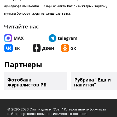
ауылдарҙа йәшәмәһә... Ә яңы асылған һөт ризыҡтарын таратыу
пункты белореттарҙы ҡыуандырҙы ғына.
Читайте нас
Партнеры
Фотобанк
Рубрика "Еда и
журналистов РБ
напитки"
© 2020-2026 Сайт издания "Урал" Копирование информации
сайта разрешено только с письменного согласия