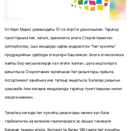
Ул Карл Маркс урамындағы 57-се йортта урынлашҡан. Таратыу
пункттарына һөт, ҡатыҡ, эремсекте әлегә Стәрлетамаҡтан
килтерһәләр, ошо көндәрҙә сафҡа индерелгән “Һөт кухняһы”
продукцияһын үҙебеҙҙә етештерә башлаясаҡ. Әлегә етәкселеккә
ҡайһы бер мәсьәләләрҙе хәл итәһе ҡалған, шуға кәштәләргә
ваҡытлыса Стәрлетамаҡ ҡалаһынан һөт ризыҡтары ҡуйыла.
Ассортимент аҙнаһына ике тапҡыр яңыртыла. Балалар ризығын
шишәмбе һәм кесаҙна көндәрендә таратыу пункттарынан килеп
алырға мөмкин.
Түләүһеҙ нигеҙҙә һөт кухняһы ризыҡтары менән күп бала
тәрбиәләгән аҙ килемле ғаиләләрҙәге өс йәшкә тиклемге
балалар тәьмин ителә. Белоретта бөгөн 180 ғаилә һөт кухняһы