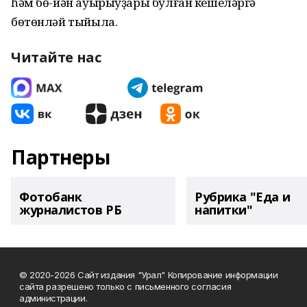
һәм бө-йән ауырыуҙары булған кешеләргә
бөтөнләй тыйыла.
Читайте нас
Партнеры
Фотобанк
Рубрика "Еда и
журналистов РБ
напитки"
© 2020-2026 Сайт издания "Урал" Копирование информации
сайта разрешено только с письменного согласия
администрации.