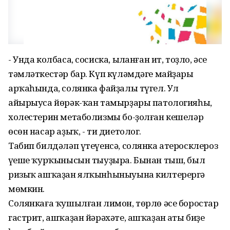
- Унда колбаса, сосиска, ыҫланған ит, тоҙло, әсе
тәмләткестәр бар. Күп күләмдәге майҙары
арҡаһында, солянка файҙалы түгел. Ул
айырыуса йөрәк-ҡан тамырҙары патологияһы,
холестерин метаболизмы бо-ҙолған кешеләр
өсөн насар аҙыҡ, - ти диетолог.
Табип билдәләп үтеүенсә, солянка атеросклероз
үҫеше ҡурҡынысын тыуҙыра. Бынан тыш, был
ризыҡ ашҡаҙан ялҡынһыныуына килтерергә
мөмкин.
Солянкаға ҡушылған лимон, төрлө әсе боростар
гастрит, ашҡаҙан йәрәхәте, ашҡаҙан аҫты биҙе