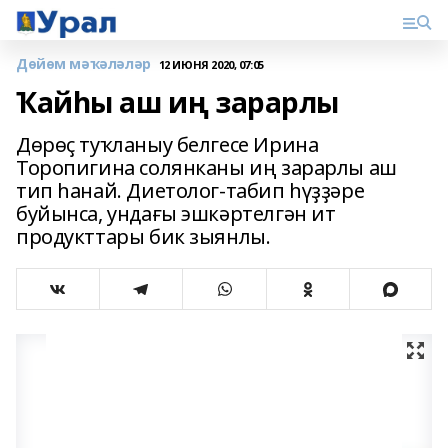
Дөйөм мәҡәләләр
12 ИЮНЯ 2020, 07:05
Ҡайһы аш иң зарарлы
Дөрөҫ туҡланыу белгесе Ирина
Торопигина солянканы иң зарарлы аш
тип һанай. Диетолог-табип һүҙҙәре
буйынса, ундағы эшкәртелгән ит
продукттары бик зыянлы.