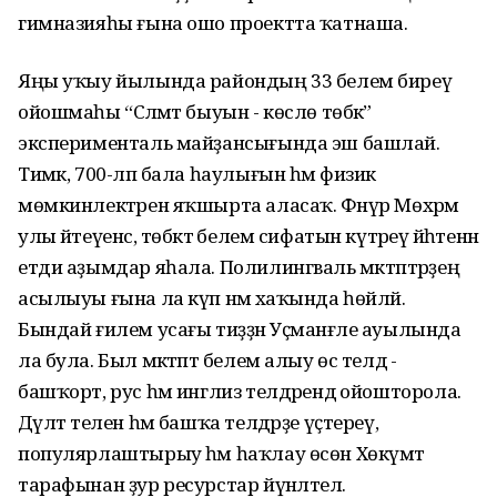
гимназияһы ғына ошо проектта ҡатнаша.
Яңы уҡыу йылында райондың 33 белем биреү
ойошмаһы “Сәләмәт быуын - көслө төбәк”
эксперименталь майҙансығында эш башлай.
Тимәк, 700-ләп бала һаулығын һәм физик
мөмкинлектәрен яҡшырта аласаҡ. Фәнүр Мөхәрәм
улы әйтеүенсә, төбәктә белем сифатын күтәреү йәһәтенән
етди аҙымдар яһала. Полилингваль мәктәптәрҙең
асылыуы ғына ла күп нәмә хаҡында һөйләй.
Бындай ғилем усағы тиҙҙән Уҫманғәле ауылында
ла була. Был мәктәптә белем алыу өс телдә -
башҡорт, рус һәм инглиз телдәрендә ойошторола.
Дәүләт телен һәм башҡа телдәрҙе үҫтереү,
популярлаштырыу һәм һаҡлау өсөн Хөкүмәт
тарафынан ҙур ресурстар йүнәлтелә.