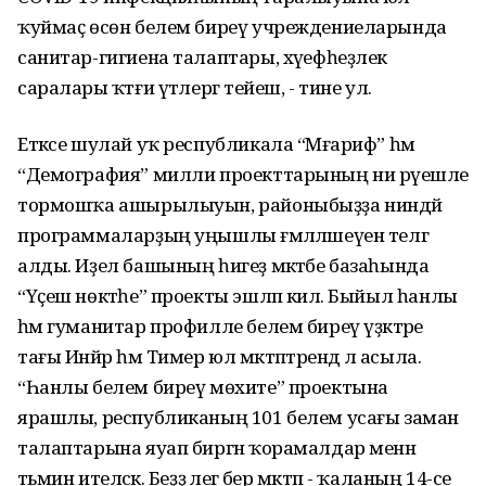
ҡуймаҫ өсөн белем биреү учреждениеларында
санитар-гигиена талаптары, хәүефһеҙлек
саралары ҡәтғи үтәлергә тейеш, - тине ул.
Етәксе шулай уҡ республикала “Мәғариф” һәм
“Демография” милли проекттарының ни рәүешле
тормошҡа ашырылыуын, районыбыҙҙа ниндәй
программаларҙың уңышлы ғәмәлләшеүен телгә
алды. Иҙел башының һигеҙ мәктәбе базаһында
“Үҫеш нөктәһе” проекты эшләп килә. Быйыл һанлы
һәм гуманитар профилле белем биреү үҙәктәре
тағы Инйәр һәм Тимер юл мәктәптәрендә лә асыла.
“Һанлы белем биреү мөхите” проектына
ярашлы, республиканың 101 белем усағы заман
талаптарына яуап биргән ҡорамалдар менән
тәьмин ителәсәк. Беҙҙә әлегә бер мәктәп - ҡаланың 14-се