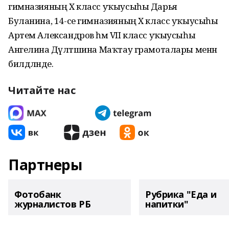
гимназияның X класс уҡыусыһы Дарья
Буланина, 14-се гимназияның X класс уҡыусыһы
Артем Александров һәм VII класс уҡыусыһы
Ангелина Дәүләтшина Маҡтау грамоталары менән
билдәләнде.
Читайте нас
Партнеры
Фотобанк
Рубрика "Еда и
журналистов РБ
напитки"