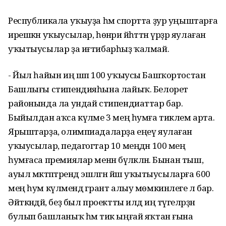
Республикала уҡыуҙа һәм спортта ҙур уңыштарға
ирешкән уҡыусылар, һөнәри йәһәттән үрҙәр яулаған
уҡытыусылар ҙа иғтибарһыҙ ҡалмай.
- Йыл һайын иң шәп 100 уҡыусы Башҡортостан
Башлығы стипендияһына лайыҡ. Белорет
районында ла ундай стипендиаттар бар.
Быйылдан аҡса күләме 3 мең һумға тиклем арта.
Ярыштарҙа, олимпиадаларҙа еңеү яулаған
уҡыусылар, педагогтар 10 меңдән 100 мең
һумғаса премиялар менән бүләкләнә. Бынан тыш,
ауыл мәктәптәрендә эшләгән йәш уҡытыусыларға 600
мең һум күләмендә грант алыу мөмкинлеге лә бар.
Әйткәндәй, беҙ был проектты илдә иң тәүгеләрҙән
булып башланыҡ һәм тик ыңғай яҡтан ғына