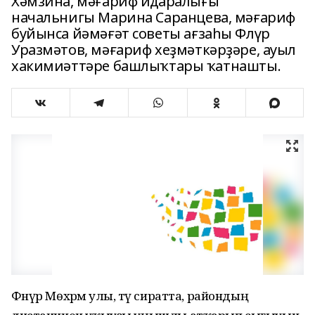
Хәмзина, мәғариф идаралығы
начальнигы Марина Саранцева, мәғариф
буйынса йәмәғәт советы ағзаһы Флүр
Уразмәтов, мәғариф хеҙмәткәрҙәре, ауыл
хакимиәттәре башлыҡтары ҡатнашты.
Фәнүр Мөхәрәм улы, тәү сиратта, райондың