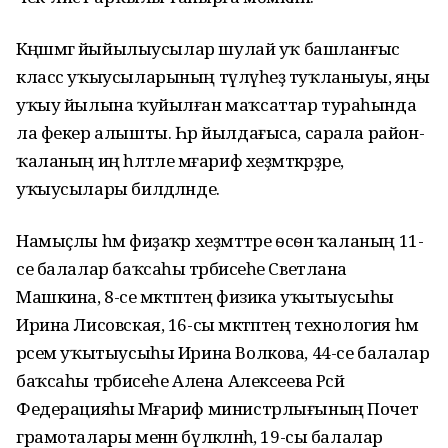
Кәңәшмәгә йыйылыусылар шулай уҡ башланғыс
класс уҡыусыларының түләүһеҙ туҡланыуы, яңы
уҡыу йылына ҡуйылған маҡсаттар тураһында
ла фекер алышты. Һәр йылдағыса, сарала район-
ҡаланың иң һәләтле мәғариф хеҙмәткәрҙәре,
уҡыусылары билдәләнде.
Намыҫлы һәм фиҙаҡәр хеҙмәттәре ѳсѳн ҡаланың 11-
се балалар баҡсаһы тәрбиәсеһе Светлана
Машкина, 8-се мәктәптең физика уҡытыусыһы
Ирина Лисовская, 16-сы мәктәптең технология һәм
рәсем уҡытыусыһы Ирина Волкова, 44-се балалар
баҡсаһы тәрбиәсеһе Алена Алексеева Рәсәй
Федерацияһы Мәғариф министрлығының Почет
грамоталары менән бүләкләнһә, 19-сы балалар