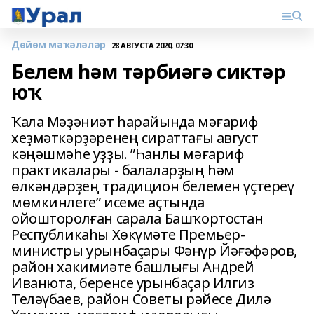
Дөйөм мәҡәләләр
28 АВГУСТА 2020, 07:30
Белем һәм тәрбиәгә сиктәр
юҡ
Ҡала Мәҙәниәт һарайында мәғариф
хеҙмәткәрҙәренең сираттағы август
кәңәшмәһе уҙҙы. ”Һанлы мәғариф
практикалары - балаларҙың һәм
өлкәндәрҙең традицион белемен үҫтереү
мѳмкинлеге” исеме аҫтында
ойошторолған сарала Башҡортостан
Республикаһы Хѳкүмәте Премьер-
министры урынбаҫары Фәнүр Йәғәфәров,
район хакимиәте башлығы Андрей
Иванюта, беренсе урынбаҫар Илгиз
Теләүбаев, район Советы рәйесе Дилә