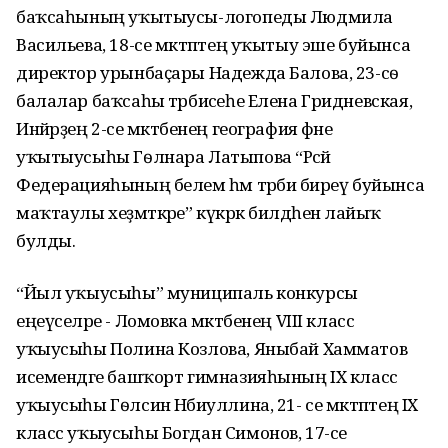
баҡсаһының уҡытыусы-логопеды Людмила
Васильева, 18-се мәктәптең уҡытыу эше буйынса
директор урынбаҫары Надежда Балова, 23-сѳ
балалар баҡсаһы тәрбиәсеһе Елена Гридневская,
Инйәрҙең 2-се мәктәбенең география фәне
уҡытыусыһы Гѳлнара Латыпова “Рәсәй
Федерацияһының белем һәм тәрбиә биреү буйынса
маҡтаулы хеҙмәткәре” күкрәк билдәһенә лайыҡ
булды.
“Йыл уҡыусыһы” муниципаль конкурсы
еңеүселәре - Ломовка мәктәбенең VIII класс
уҡыусыһы Полина Козлова, Яныбай Хамматов
исемендәге башҡорт гимназияһының IX класс
уҡыусыһы Гѳлсинә Нәбиуллина, 21- се мәктәптең IX
класс уҡыусыһы Богдан Симонов, 17-се