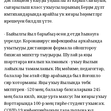
дистанцион уҡыуҙы уңышлы атҡарып сығыуын,
сығарылыш класс уҡыусыларының Берҙәм дәүләт
имтихандарында ярайһы уҡ юғары һөҙөмтәләргә
ирешеүен билдәләп үтте.
- Быйылғы йыл барыбыҙ өсөн дә етди һынауға
әүерелде. Коронавирус инфекцияһы арҡаһында
уҡытыуҙы дистанцион формала ойоштороу
бихисап мәшәҡәттәр тыуҙырҙы. Шулай ҙа яңы
шарттарҙа юғалып ҡалманыҡ - уҡыу йылын
лайыҡлы тамамланыҡ. Иң мөһиме, педагогтар,
балалар һәм атай-әсәйҙәр араһында был йоғошло
сир ҡоторманы. Яңы уҡыу йылында төбәк
мәктәптәренә - 520 мең, балалар баҡсаларына 245
мең бала килһә, ә инде урта махсус һәм юғары уҡыу
йорттарында 100-әр мең тирәһе студент уҡыясаҡ.
COVID-19 инфекцияһының таралыуына юл