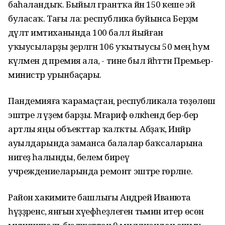
баһаландыҡ. Быйыл грантҡа йәнә 150 кеше эйә
буласаҡ. Тағы ла: республика буйынса Берҙәм
дәүләт имтиханында 100 балл йыйған
уҡыусыларҙы әҙерләгән 106 уҡытыусы 50 мең һум
күләмен дә премия ала, - тине был йәһәттән Премьер-
министр урынбаҫары.
Пандемияға ҡарамаҫтан, республикала төҙөлөш
эштәре лә әүҙем барҙы. Мәғариф өлкәһендә бер-бер
артлы яңы объекттар ҡалҡты. Абҙаҡ, Инйәр
ауылдарында заманса балалар баҡсаларына
нигеҙ һалынды, белем биреү
учреждениеларында ремонт эштәре гөрләне.
Район хакимиәте башлығы Андрей Иванюта
һүҙҙәренсә, янғын хәүефһеҙлеген тәьмин итер өсөн