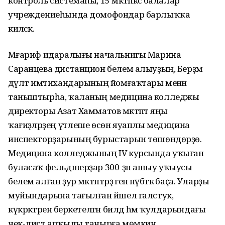
контроль системаһы, 15 мәктәпкәсә балалар
учреждениеһында домофондар барлыҡҡа
киләсәк.
Мәғариф идаралығы начальнигы Марина
Саранцева дистанцион белем алыуҙың, Берҙәм
дәүләт имтихандарының йомғаҡтары менән
таныштырһа, ҡаланың медицина колледжы
директоры Азат Хамматов мәктәптә яңы
ҡағиҙәләрҙең үтәлеше ѳсѳн яуаплы медицина
инспекторҙарының бурыстарын тѳшѳндѳрҙѳ.
Медицина колледжының IV курсында уҡыған
буласаҡ фельдшерҙар 300-ҙән ашыу уҡыусы
белем алған ҙур мәктәптәрҙә генә нәүбәткә баҫа. Уларҙы
муйындарына тағылған йәшел галстук,
күкрәктәренә беркетелгән билдә һәм ҡулдарындағы
чек-лист арҡылы танырға мөмкин.