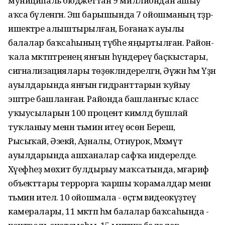
муниципаль бюджеттан 9 миллиондан ашыу
аҡса бүленгән. Эш барышында 7 ойошманың тәҙрә-
ишектәре алыштырылған, Боғанаҡ ауылы
балалар баҡсаһының түбәһе яңыртылған. Район-
ҡала мәктәптәренең янғын һүндереү баҫҡыстары,
сигнализациялары төҙөкләндерелгән, Әүжән һәм Үҙән
ауылдарында янғын гидранттарын ҡуйыу
эштәре башланған. Районда башланғыс класс
уҡыусыларын 100 процент кимәлдә бушлай
туҡланыу менән тәьмин итеү ѳсѳн Береш,
Рысыҡай, Әзекәй, Аҙналы, Отнурок, Мәхмүт
ауылдарында ашханалар сафҡа индерелде.
Хәүефһеҙ мөхит булдырыу маҡсатында, мәғариф
объекттары террорға ҡаршы ҡорамалдар менән
тәьмин ителә. 10 ойошмала - өҫтәмә видеокүҙәтеү
камералары, 11 мәктәп һәм балалар баҡсаһында -