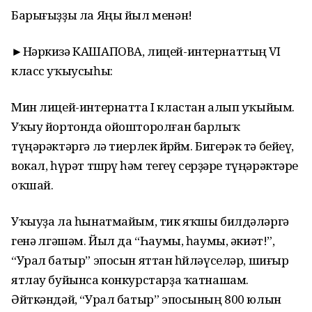
Барығыҙҙы ла Яңы йыл менән!
►Нәркизә КАШАПОВА, лицей-интернаттың VI
класс уҡыусыһы:
Мин лицей-интернатта I кластан алып уҡыйым.
Уҡыу йортонда ойошторолған барлыҡ
түңәрәктәргә лә тиерлек йөрөйөм. Бигерәк тә бейеү,
вокал, һүрәт төшөрөү һәм тегеү серҙәре түңәрәктәре
оҡшай.
Уҡыуҙа ла һынатмайым, тик яҡшы билдәләргә
генә өлгәшәм. Йыл да “Һаумы, һаумы, әкиәт!”,
“Урал батыр” эпосын яттан һөйләүселәр, шиғыр
ятлау буйынса конкурстарҙа ҡатнашам.
Әйткәндәй, “Урал батыр” эпосының 800 юлын