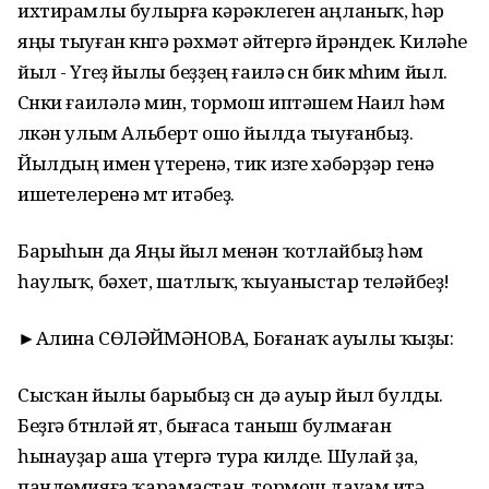
ихтирамлы булырға кәрәклеген аңланыҡ, һәр
яңы тыуған көнгә рәхмәт әйтергә өйрәндек. Киләһе
йыл - Үгеҙ йылы беҙҙең ғаилә өсөн бик мөһим йыл.
Сөнки ғаиләлә мин, тормош иптәшем Наил һәм
өлкән улым Альберт ошо йылда тыуғанбыҙ.
Йылдың имен үтеренә, тик изге хәбәрҙәр генә
ишетелеренә өмөт итәбеҙ.
Барыһын да Яңы йыл менән ҡотлайбыҙ һәм
һаулыҡ, бәхет, шатлыҡ, ҡыуаныстар теләйбеҙ!
►Алина СӨЛӘЙМӘНОВА, Боғанаҡ ауылы ҡыҙы:
Сысҡан йылы барыбыҙ өсөн дә ауыр йыл булды.
Беҙгә бөтөнләй ят, бығаса таныш булмаған
һынауҙар аша үтергә тура килде. Шулай ҙа,
пандемияға ҡарамаҫтан, тормош дауам итә.