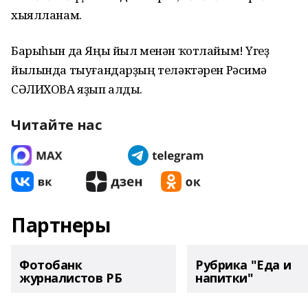
хыялланам.
Барыһын да Яңы йыл менән ҡотлайым! Үгеҙ
йылында тыуғандарҙың теләктәрен Рәсимә
СӘЛИХОВА яҙып алды.
Читайте нас
Партнеры
Фотобанк
Рубрика "Еда и
журналистов РБ
напитки"