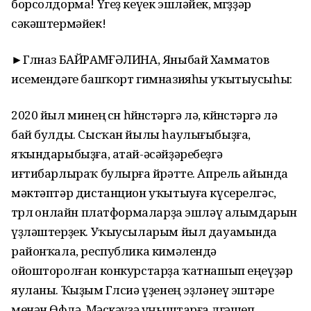
борсолдорма! Үгеҙ кеүек эшләйек, мөгөҙҙәр
сәкәштермәйек!
►Гөлназ БАЙРАМҒӘЛИНА, Яныбай Хамматов
исемендәге башҡорт гимназияһы уҡытыусыһы:
2020 йыл минең өсөн һөйөнөстәргә лә, көйөнөстәргә лә
бай булды. Сысҡан йылы һаулығыбыҙға,
яҡындарыбыҙға, атай-әсәйҙәребеҙгә
иғтибарлыраҡ булырға өйрәтте. Апрель айында
мәктәптәр дистанцион уҡытыуға күсерелгәс,
төрлө онлайн платформаларҙа эшләү алымдарын
үҙләштерҙек. Уҡыусыларым йыл дауамында
районҡала, республика кимәлендә
ойошторолған конкурстарҙа ҡатнашып еңеүҙәр
яуланы. Ҡыҙым Гөлсиә үҙенең эҙләнеү эштәре
менән Өфөлә, Мәскәүҙә уңыштарға өлгәшеп