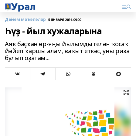
Дөйөм мәҡәләләр
5 ЯНВАРЯ 2021, 09:00
Һүҙ - йыл хужаларына
Аяҡ баҫҡан өр-яңы йылымды гелән ҡосаҡ
йәйеп ҡаршы алам, ваҡыт еткәс, уны риза
булып оҙатам...