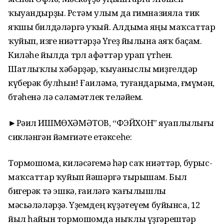
ҡыуандырҙы. Рөстәм улым да гимназияла тик
яҡшы билдәләргә уҡый. Алдыма яңы маҡсаттар
ҡуйып, изге ниәттәрҙә Үгеҙ йылына аяҡ баҫам.
Киләһе йылда төрлө афәттәр урап үтһен.
Шатлыҡлы хәбәрҙәр, ҡыуаныслы миҙгелдәр
күберәк булһын! Ғаиләмә, туғандарыма, ғөмүмән,
бөтәһенә лә сәләмәтлек теләйем.
►Рәил ИШМӨХӘМӘТОВ, “ФЭЙХОН” яуаплылығы
сикләнгән йәмғиәте етәксеһе:
Тормошома, киләсәгемә һәр саҡ ниәттәр, бурыс-
маҡсаттар ҡуйып йәшәргә тырышам. Был
бигерәк тә эшкә, ғаиләгә ҡағылышлы
мәсьәләләрҙә. Үҙемдең күҙәтеүем буйынса, 12
йыл һайын тормошомда ныҡлы үҙгәрештәр