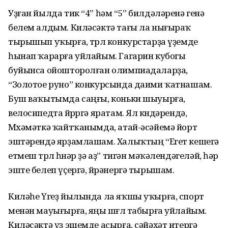
Уҙған йылда тик “4” һәм “5” билдәләренә генә
белем алдым. Киләсәктә тағы ла нығыраҡ
тырышып уҡырға, төрлө конкурстарҙа үҙемде
һынап ҡарарға уйлайым. Гагарин кубогы
буйынса ойошторолған олимпиадаларҙа,
“Золотое руно” конкурсында даими ҡатнашам.
Буш ваҡытымда саңғы, коньки шыуырға,
велосипедта йөрөргә яратам. Ял көндәрендә,
Мөхәмәткә ҡайтҡанымда, атай-әсәйемә йорт
эштәрендә ярҙамлашам. Халыҡтың “Егет кешегә
етмеш төрлө һөнәр ҙә аҙ” тигән мәҡәлендәгеләй, һәр
эште белеп үҫергә, өйрәнергә тырышам.
Киләһе Үгеҙ йылында ла яҡшы уҡырға, спорт
менән мауығырға, яңы шөғөл табырға уйлайым.
Киләсәктә үҙ эшемде асырға, сәйәхәт итергә