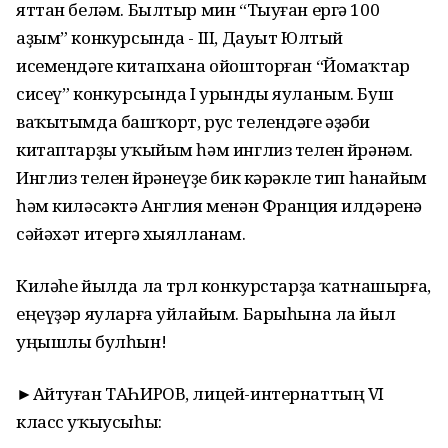
яттан беләм. Былтыр мин “Тыуған ергә 100
аҙым” конкурсында - III, Дауыт Юлтый
исемендәге китапхана ойошторған “Йомаҡтар
сисеү” конкурсында I урынды яуланым. Буш
ваҡытымда башҡорт, рус телендәге әҙәби
китаптарҙы уҡыйым һәм инглиз телен өйрәнәм.
Инглиз телен өйрәнеүҙе бик кәрәкле тип һанайым
һәм киләсәктә Англия менән Франция илдәренә
сәйәхәт итергә хыялланам.
Киләһе йылда ла төрлө конкурстарҙа ҡатнашырға,
еңеүҙәр яуларға уйлайым. Барыһына ла йыл
уңышлы булһын!
►Айтуған ТАҺИРОВ, лицей-интернаттың VI
класс уҡыусыһы: