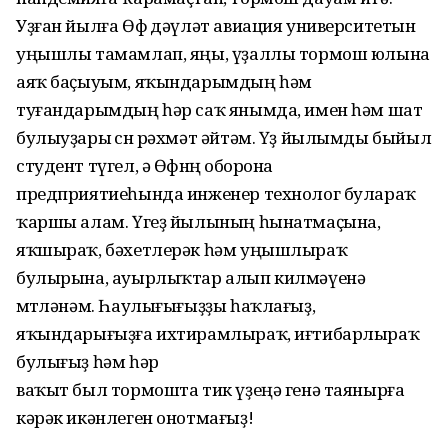
Уҙған йылға Өфө дәүләт авиация университетын
уңышлы тамамлап, яңы, үҙаллы тормош юлына
аяҡ баҫыуым, яҡындарымдың һәм
туғандарымдың һәр саҡ янымда, имен һәм шат
булыуҙары өсөн рәхмәт әйтәм. Үҙ йылымды быйыл
студент түгел, ә Өфөнөң оборона
предприятиеһында инженер технолог булараҡ
ҡаршы алам. Үгеҙ йылының һынатмаҫына,
яҡшыраҡ, бәхетлерәк һәм уңышлыраҡ
булырына, ауырлыҡтар алып килмәүенә
өмөтләнәм. Һаулығығыҙҙы һаҡлағыҙ,
яҡындарығыҙға ихтирамлыраҡ, иғтибарлыраҡ
булығыҙ һәм һәр
ваҡыт был тормошта тик үҙеңә генә таянырға
кәрәк икәнлеген онотмағыҙ!