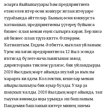
асырға йыйыныуҙары һәм предприятиеға
етәкселек итер ѳсѳн конкурс иғлан итеүҙәре
тураһында әйттеләр. Бының ѳсѳн конкурста
ҡатнашып, предприятиены үҫтереү буйынса
бизнес-план менән еңеп сығырға кәрәк. Бер нисә
ай бизнес-план төҙөүгә китте. Ѳлгѳрҙѳм.
Ҡатнаштым. Еңдем. Әлбиттә, ныҡлап уйланым.
Үҙем эшләгән предприятиела 12 йыл эсендә
иҡтисад бүлеге начальнигынан завод
директорына тиклем үрләгәс, бик уйландырҙы.
2020 йылдың март айында шулай ҙа ныҡлы
ҡарарға килдем. Коллектив, кешеләр менән
айырылышыуы бик ауыр булды. Улар ҙа
шаңҡып ҡалды. 2020 йылдың март айында, тап
тыуған кѳнѳмдә яңы урында эш башланым.
Пандемия башланып китеүе минең эшемә