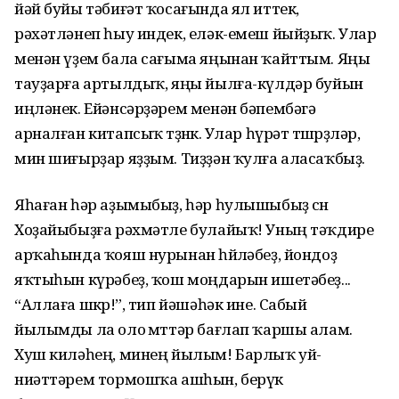
йәй буйы тәбиғәт ҡосағында ял иттек,
рәхәтләнеп һыу индек, еләк-емеш йыйҙыҡ. Улар
менән үҙем бала сағыма яңынан ҡайттым. Яңы
тауҙарға артылдыҡ, яңы йылға-күлдәр буйын
иңләнек. Ейәнсәрҙәрем менән бәпембәгә
арналған китапсыҡ төҙөнөк. Улар һүрәт төшөрҙөләр,
мин шиғырҙар яҙҙым. Тиҙҙән ҡулға аласаҡбыҙ.
Яһаған һәр аҙымыбыҙ, һәр һулышыбыҙ өсөн
Хоҙайыбыҙға рәхмәтле булайыҡ! Уның тәҡдире
арҡаһында ҡояш нурынан һөйөләбеҙ, йондоҙ
яҡтыһын күрәбеҙ, ҡош моңдарын ишетәбеҙ...
“Аллаға шөкөр!”, тип йәшәһәк ине. Сабый
йылымды ла оло өмөттәр бағлап ҡаршы алам.
Хуш киләһең, минең йылым! Барлыҡ уй-
ниәттәрем тормошҡа ашһын, берүк