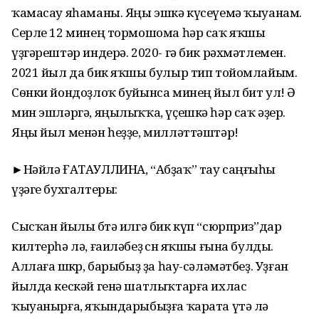
ҡамасау яһаманы. Яңы эшкә күсеүемә ҡыуанам.
Серле 12 минең тормошома һәр саҡ яҡшы
үҙгәрештәр индерә. 2020- гә бик рәхмәтлемен.
2021 йыл да бик яҡшы булыр тип тойомлайым.
Сѳнки йондоҙлоҡ буйынса минең йыл бит ул! Ә
мин эшләргә, яңылыҡҡа, үҫешкә һәр саҡ әҙер.
Яңы йыл менән һеҙҙе, милләттәштәр!
►Нәйлә ҒАТАУЛЛИНА, “Абҙаҡ” тау саңғыһы
үҙәге бухгалтеры:
Сысҡан йылы бөтә илгә бик күп “сюрприз”дар
килтерһә лә, ғаиләбеҙ өсөн яҡшы ғына булды.
Аллаға шөкөр, барыбыҙ ҙа һау-сәләмәтбеҙ. Уҙған
йылда кескәй генә шатлыҡтарға ихлас
ҡыуанырға, яҡындарыбыҙға ҡарата үтә лә