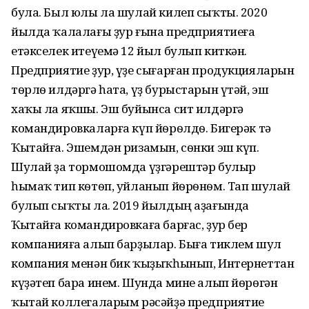
була. Был юлы ла шулай килеп сыҡты. 2020
йылда ҡалалағы ҙур ғына предприятиеға
етәкселек итеүемә 12 йыл булып киткән.
Предприятие ҙур, үҙе сығарған продукцияларын
тѳрлѳ илдәргә һата, үҙ бурыстарын үтәй, эш
хаҡы ла яҡшы. Эш буйынса сит илдәргә
командировкаларға күп йѳрѳлдѳ. Бигерәк тә
Ҡытайға. Эшемдән ризамын, сѳнки эш күп.
Шулай ҙа тормошомда үҙгәрештәр булыр
һымаҡ тип кѳтѳп, уйланып йѳрѳнѳм. Тап шулай
булып сыҡты ла. 2019 йылдың аҙағында
Ҡытайға командировкаға барғас, ҙур бер
компанияға алып барҙылар. Быға тиклем шул
компания менән бик ҡыҙыҡһынып, Интернеттан
күҙәтеп бара инем. Шунда мине алып йѳрѳгән
ҡытай коллегаларым рәсәйҙә предприятие