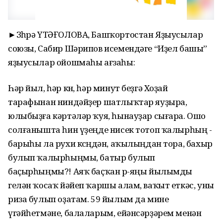
►Зөһрә ҮТӘҒОЛОВА, Башҡортостан Яҙыусылар
союзы, Сабир Шәрипов исемендәге “Иҙел башы”
яҙыусылар ойошмаһы ағзаһы:
Һәр йыл, һәр көн, һәр минут беҙгә Хоҙай
тарафынан ниндәйҙер шатлыҡтар яуҙыра,
юлыбыҙға кәртәләр ҡуя, һынауҙар сығара. Ошо
солғанышта һин үҙеңде нисек тотоп ҡалырһың -
барыһы ла рухи көсөңдән, аҡылыңдан тора, бахыр
булып ҡалырһыңмы, батыр булып
баҫырһыңмы?! Аяҡ баҫҡан өр-яңы йылымды
гелән ҡосаҡ йәйеп ҡаршы алам, ваҡыт еткәс, уны
риза булып оҙатам. 59 йылым да мине
үгәйһетмәне, балаларым, ейәнсәрҙәрем менән