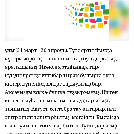
Ҡуҙы
(21 март - 20 апрель). Тәүге ярты йылда
күберәк йөрөгөҙ, танышлыҡтар булдырығыҙ,
аралашығыҙ. Икенсе яртыһында тирә-
йүндәгеләрегеҙгә иғтибарлыраҡ булырға тура
килер, күңелһеҙ хәлдәргә тарыуығыҙ бар.
Аҡсағыҙҙы юҡҡа-бушҡа туҙҙырмағыҙ. Ни генә
килеп тыуһа ла, ышаныслы дуҫтарығыҙға
таянығыҙ. Август-сентябрҙә тау аҡтарырлыҡ
эштәр эшләп ташларһығыҙ, моғайын. Былай ҙа
йыл буйы эш тип янырһығыҙ. Туғандарығыҙ,
дуҫтарығыҙ, күршеләрегеҙ менән мөнәсәбәттәрегеҙ