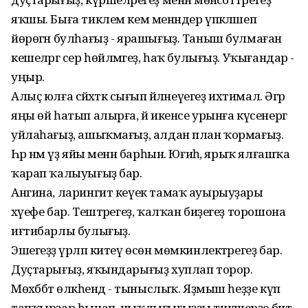
яҡшы. Быға тиклем кем менәндер үпкәләшеп
йөрөгән булһағыҙ - ярашығыҙ. Таныш булмаған
кешеләргә сер һөйләмәгеҙ, һаҡ булығыҙ. Уҡығандар -
уңыр.
Алыҫ юлға сәйәхәткә сығып әйләнеүегеҙ ихтимал. Әгәр
яңы өй һатып алырға, йә икенсе урынға күсенергә
уйлаһағыҙ, ашыҡмағыҙ, алдан план ҡормағыҙ.
Һәр нәмә үҙ яйы менән барһын. Юғиһә, ярыҡ ялғашҡа
ҡарап ҡалыуығыҙ бар.
Ангина, ларингит кеүек тамаҡ ауырыуҙары
хәүефе бар. Тештәрегеҙ, ҡалҡан биҙегеҙ торошона
иғтибарлы булығыҙ.
Эшегеҙҙә үрләп китеү өсөн мөмкинлектәрегеҙ бар.
Дуҫтарығыҙ, яҡындарығыҙ хуплап торор.
Мөхәббәт өлкәһендә - тыныслыҡ. Яҙмыш һеҙҙе күп
тапҡырҙар һынап, ныҡлығығыҙҙы тикшерҙе бит.