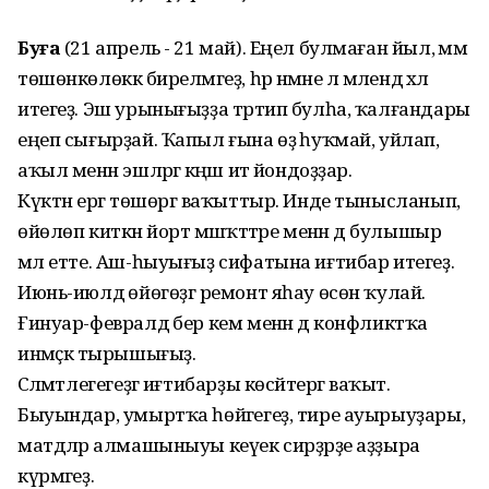
Буға
(21 апрель - 21 май). Еңел булмаған йыл, әммә
төшөнкөлөккә бирелмәгеҙ, һәр нәмәне лә мәлендә хәл
итегеҙ. Эш урынығыҙҙа тәртип булһа, ҡалғандары
еңеп сығырҙай. Ҡапыл ғына өҙә һуҡмай, уйлап,
аҡыл менән эшләргә кәңәш итә йондоҙҙар.
Күктән ергә төшөргә ваҡыттыр. Инде тынысланып,
өйөлөп киткән йорт мәшәҡәттәре менән дә булышыр
мәл етте. Аш-һыуығыҙ сифатына иғтибар итегеҙ.
Июнь-июлдә өйөгөҙгә ремонт яһау өсөн ҡулай.
Ғинуар-февралдә бер кем менән дә конфликтҡа
инмәҫкә тырышығыҙ.
Сәләмәтлегегеҙгә иғтибарҙы көсәйтергә ваҡыт.
Быуындар, умыртҡа һөйәгегеҙ, тире ауырыуҙары,
матдәләр алмашыныуы кеүек сирҙәрҙе аҙҙыра
күрмәгеҙ.