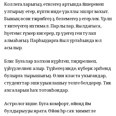
Коллегаларығыҙ, етәксегеҙ артында йәшеренеп
ултырыу етер, күптән инде үҙаллы эшләргә ваҡыт.
Бының өсөн тәжрибәгеҙ ҙә, белемегеҙ ҙә етерлек. Үрләп
тә китеүегеҙ ихтимал. Парлылар, йылдағыса,
һәүетемсә ғүмер кисерер, әгәр үҙегеҙ генә тулап
алмаһағыҙ. Парһыҙҙарға йыл уртаһында юл
асылыр.
Бәләкәс Буғалар холҡон күрһәтеп, тиҫкәреләнеп,
үҙһүҙлеләнеп алыр. Түҙәһегеҙ инде, күберәк эргәһендә
булырға тырышығыҙ. Өлкән класта уҡығандар,
студенттар эшкә урынлашыу теләге белдерер. Тик
аҡсаларын һаҡ тотонһондар.
Астролог кәңәше. Буға комфорт, өйөндә йәм
булдырыуҙы ярата. Өйөнә һәр саҡ ҡиммәтле