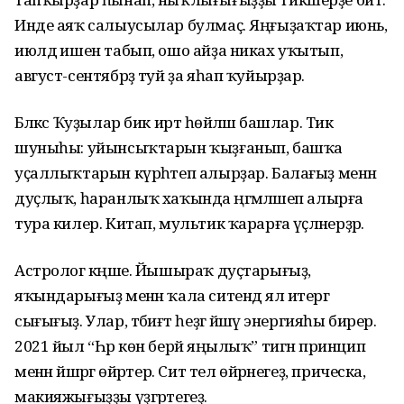
Инде аяҡ салыусылар булмаҫ. Яңғыҙаҡтар июнь,
июлдә ишен табып, ошо айҙа никах уҡытып,
август-сентябрҙә туй ҙа яһап ҡуйырҙар.
Бәләкәс Ҡуҙылар бик иртә һөйләшә башлар. Тик
шуныһы: уйынсыҡтарын ҡыҙғанып, башҡа
уҫаллыҡтарын күрһәтеп алырҙар. Балағыҙ менән
дуҫлыҡ, һаранлыҡ хаҡында әңгәмәләшеп алырға
тура килер. Китап, мультик ҡарарға әүәҫләнерҙәр.
Астролог кәңәше. Йышыраҡ дуҫтарығыҙ,
яҡындарығыҙ менән ҡала ситендә ял итергә
сығығыҙ. Улар, тәбиғәт һеҙгә йәшәү энергияһы бирер.
2021 йыл “Һәр көн берәй яңылыҡ” тигән принцип
менән йәшәргә өйрәтер. Сит тел өйрәнегеҙ, прическа,
макияжығыҙҙы үҙгәртегеҙ.