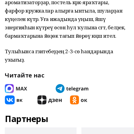
ароматизаторҙар, постель кәрәк-яраҡтары,
фарфор кружкалар алырға ынтыла, шуларҙан
күңелен күтәрә. Уға ижадында уңыш, йәшәү
энергияһын күтәреү өсөн һул ҡулына сәғәт, беләҙек,
бармаҡтарына йөҙөк тағып йөрөү кәңәш ителә.
Тулыһынса гәзитебеҙҙең 2-3-сө һандарында
уҡығыҙ.
Читайте нас
Партнеры