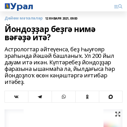
Дөйөм мәҡәләләр
12 ЯНВАРЯ 2021, 09:00
Йондоҙҙар беҙгә нимә
вәғәҙә итә?
Астрологтар әйтеүенсә, беҙ Һыуғояр
эраһында йәшәй башланыҡ. Ул 200 йыл
дауам итә икән. Күптәребеҙ йондоҙҙар
фаразына ышанмаһа ла, йылдағыса һәр
йондоҙлоҡ өсөн кәңәштәргә иғтибар
итәбеҙ.