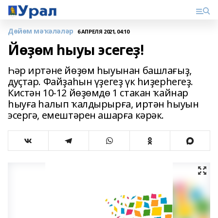
Дөйөм мәҡәләләр
6 АПРЕЛЯ 2021, 04:10
Йөҙөм һыуы эсегеҙ!
Һәр иртәне йөҙөм һыуынан башлағыҙ,
дуҫтар. Файҙаһын үҙегеҙ үк һиҙерһегеҙ.
Кистән 10-12 йөҙөмдө 1 стакан ҡайнар
һыуға һалып ҡалдырырға, иртән һыуын
эсергә, емештәрен ашарға кәрәк.