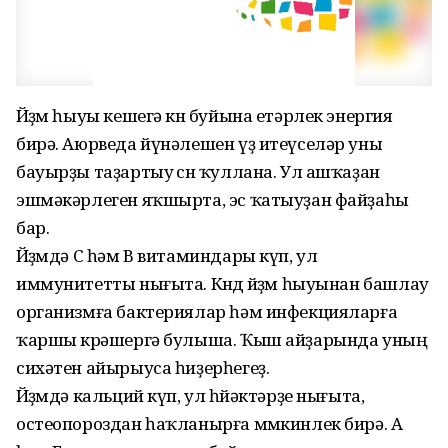
Йөҙөм һыуы кешегә көн буйына етәрлек энергия
бирә. Аюрведа йүнәлешен үҙ итеүселәр уны
бауырҙы таҙартыу өсөн ҡуллана. Ул ашҡаҙан
эшмәкәрлеген яҡшырта, эс ҡатыуҙан файҙаһы
бар.
Йөҙөмдә С һәм В витаминдары күп, ул
иммунитетты нығыта. Көндө йөҙөм һыуынан башлау
организмға бактериялар һәм инфекцияларға
ҡаршы көрәшергә булыша. Ҡыш айҙарында уның
сихәтен айырыуса һиҙерһегеҙ.
Йөҙөмдә кальций күп, ул һөйәктәрҙе нығыта,
остеопороздан һаҡланырға мөмкинлек бирә. А