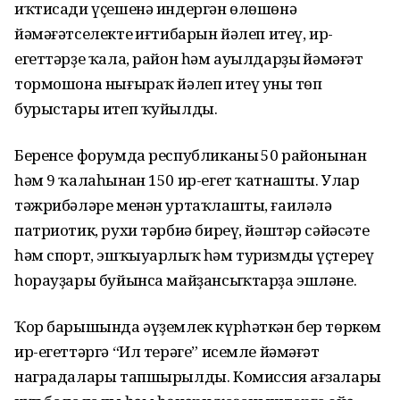
иҡтисади үҫешенә индергән өлөшөнә
йәмәғәтселектең иғтибарын йәлеп итеү, ир-
егеттәрҙе ҡала, район һәм ауылдарҙың йәмәғәт
тормошона нығыраҡ йәлеп итеү уның төп
бурыстары итеп ҡуйылды.
Беренсе форумда республиканың 50 районынан
һәм 9 ҡалаһынан 150 ир-егет ҡатнашты. Улар
тәжрибәләре менән уртаҡлашты, ғаиләлә
патриотик, рухи тәрбиә биреү, йәштәр сәйәсәте
һәм спорт, эшҡыуарлыҡ һәм туризмды үҫтереү
һорауҙары буйынса майҙансыҡтарҙа эшләне.
Ҡор барышында әүҙемлек күрһәткән бер төркөм
ир-егеттәргә “Ил терәге” исемле йәмәғәт
наградалары тапшырылды. Комиссия ағзалары