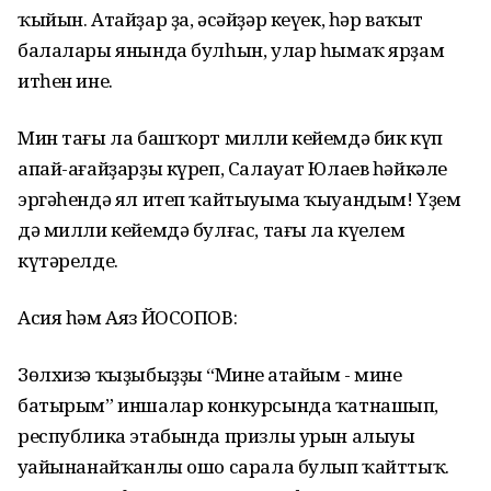
ҡыйын. Атайҙар ҙа, әсәйҙәр кеүек, һәр ваҡыт
балалары янында булһын, улар һымаҡ ярҙам
итһен ине.
Мин тағы ла башҡорт милли кейемдә бик күп
апай-ағайҙарҙы күреп, Салауат Юлаев һәйкәле
эргәһендә ял итеп ҡайтыуыма ҡыуандым! Үҙем
дә милли кейемдә булғас, тағы ла күңелем
күтәрелде.
Асия һәм Аяз ЙОСОПОВ:
Зөлхизә ҡыҙыбыҙҙың “Минең атайым - минең
батырым” иншалар конкурсында ҡатнашып,
республика этабында призлы урын алыуы
уңайынанайҡанлы ошо сарала булып ҡайттыҡ.