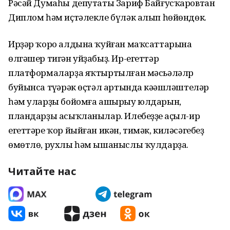
Рәсәй Думаһы депутаты Зариф Байғусҡаровтан
Диплом һәм иҫтәлекле бүләк алып һөйөндөк.
Ирҙәр ҡоро алдына ҡуйған маҡсаттарына
өлгәшер тигән уйҙабыҙ. Ир-егеттәр
платформаларҙа яҡтыртылған мәсьәләлр
буйынса түңәрәк өҫтәл артында кәңәшләштеләр
һәм уларҙы бойомға ашырыу юлдарын,
пландарҙы асыҡланылар. Илебеҙҙең аҫыл-ир
егеттәре ҡор йыйған икән, тимәк, киләсәгебеҙ
өмөтлө, рухлы һәм ышаныслы ҡулдарҙа.
Читайте нас