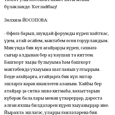
бүләкләнде. Ҡотлайбыҙ!
Зөлхизә ЙОСОПОВА:
- Өфөгә барып, шундай форумды күреп ҡайтҡас,
үҙем, атай-әсәйем, мәктәбем өсөн ғорурландым.
Мин унда бик күп ағайҙарҙы күреп, сәхнәгә
сығыр алдынан бер аҙ ҡаушап та киттем.
Башҡорт ҡыҙы булыуыма һәм башҡорт
мәктәбендә уҡыуыма шатланып ултырҙым.
Беҙҙең ағайҙарға, атайҙарға бик күп эштәр
эшләргә кәрәк икәнлеген аңланым. Ҡайһы бер
атайҙар ҙа ситкә эшкә китмәһә, ваҡыттарын
күберәк балалары менән үткәрерҙәр, дәрестә
алған яҡшы билдәләрен күреп ҡыуанырҙар ине.
Йыраҡта эшләгәс, уларҙың ғаиләләренә бик