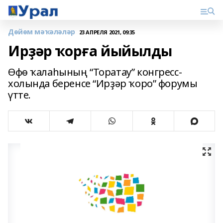
Дөйөм мәҡәләләр
23 АПРЕЛЯ 2021, 09:35
Ирҙәр ҡорға йыйылды
Өфө ҡалаһының “Торатау” конгресс-
холында беренсе “Ирҙәр ҡоро” форумы
үтте.