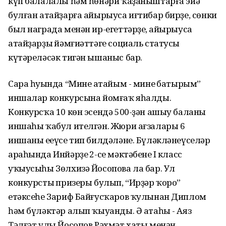
күп балалалы һәм һөнәри ҡаҙаныштарға эйә
булған атайҙарға айырыуса иғтибар бирҙе, сөнки
был награда менән ир-егеттәрҙең, айырыуса
атайҙарҙың йәмғиәттәге социаль статусы
күтәреләсәк тигән ышаныс бар.
Сара һуңында “Минең атайым - минең батырым”
иншалар конкурсына йомғаҡ яһалды.
Конкурсҡа 10 көн эсендә 500-ҙән ашыу баланың
иншаһы ҡабул ителгән. Жюри ағзалары 6
иншаны еңеүсе тип билдәләне. Бүләкләнеүселәр
араһында Инйәрҙең 2-се мәктәбенең I класс
уҡыусыһы Зөлхизә Йосопова ла бар. Ул
конкурстың призеры булып, “Ирҙәр ҡоро”
етәксеһе Зариф Байғусҡаров ҡулынан Диплом
һәм бүләктәр алып ҡыуанды. Ә атаһы - Аяз
Тәлғәт улы Йосопов Рәхмәт хаты менән