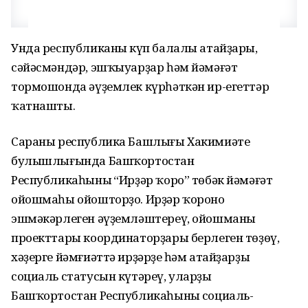
Унда республиканың күп балалы атайҙары,
сәйәсмәндәр, эшҡыуарҙар һәм йәмәғәт
тормошонда әүҙемлек күрһәткән ир-егеттәр
ҡатнашты.
Сараны республика Башлығы Хакимиәте
булышлығында Башҡортостан
Республикаһының “Ирҙәр ҡоро” төбәк йәмәғәт
ойошмаһы ойошторҙо. Ирҙәр ҡороноң
эшмәкәрлеген әүҙемләштереү, ойошманың
проекттары координаторҙары берлеген төҙөү,
хәҙерге йәмғиәттә ирҙәрҙең һәм атайҙарҙың
социаль статусын күтәреү, уларҙың
Башҡортостан Республикаһының социаль-