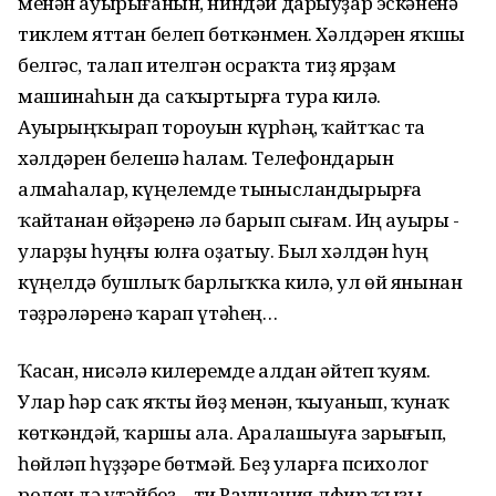
менән ауырығанын, ниндәй дарыуҙар эскәненә
тиклем яттан белеп бөткәнмен. Хәлдәрен яҡшы
белгәс, талап ителгән осраҡта тиҙ ярҙам
машинаһын да саҡыртырға тура килә.
Ауырыңҡырап тороуын күрһәң, ҡайтҡас та
хәлдәрен белешә һалам. Телефондарын
алмаһалар, күңелемде тынысландырырға
ҡайтанан өйҙәренә лә барып сығам. Иң ауыры -
уларҙы һуңғы юлға оҙатыу. Был хәлдән һуң
күңелдә бушлыҡ барлыҡҡа килә, ул өй янынан
тәҙрәләренә ҡарап үтәһең…
Ҡасан, нисәлә килеремде алдан әйтеп ҡуям.
Улар һәр саҡ яҡты йөҙ менән, ҡыуанып, ҡунаҡ
көткәндәй, ҡаршы ала. Аралашыуға зарығып,
һөйләп һүҙҙәре бөтмәй. Беҙ уларға психолог
ролен дә үтәйбеҙ, - ти Раушания Әлфир ҡыҙы.