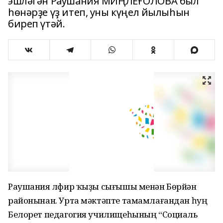
эшләгән Раушания МИҢЛЕҒОЛОВА был
һөнәрҙе үҙ итеп, уны күңел йылыһын
биреп үтәй.
Раушания Әлфир ҡыҙы сығышы менән Бөрйән
районынан. Урта мәктәпте тамамлағандан һуң
Белорет педагогия училищеһының “Социаль