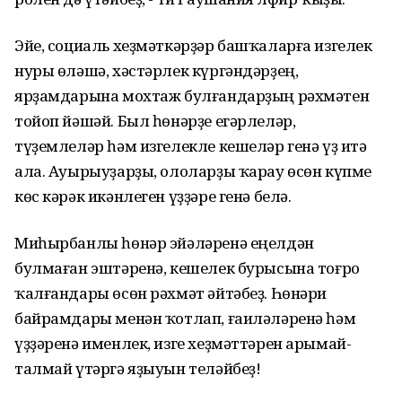
Эйе, социаль хеҙмәткәрҙәр башҡаларға изгелек
нуры өләшә, хәстәрлек күргәндәрҙең,
ярҙамдарына мохтаж булғандарҙың рәхмәтен
тойоп йәшәй. Был һөнәрҙе егәрлеләр,
түҙемлеләр һәм изгелекле кешеләр генә үҙ итә
ала. Ауырыуҙарҙы, ололарҙы ҡарау өсөн күпме
көс кәрәк икәнлеген үҙҙәре генә белә.
Миһырбанлы һөнәр эйәләренә еңелдән
булмаған эштәренә, кешелек бурысына тоғро
ҡалғандары өсөн рәхмәт әйтәбеҙ. Һөнәри
байрамдары менән ҡотлап, ғаиләләренә һәм
үҙҙәренә именлек, изге хеҙмәттәрен арымай-
талмай үтәргә яҙыуын теләйбеҙ!