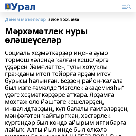
Дөйөм мәҡәләләр
8 ИЮНЯ 2021, 05:50
Мәрхәмәтлек нуры
өләшеүселәр
Социаль хеҙмәткәрҙәр иңенә ауыр
тормош хәлендә ҡалған кешеләргә
үҙҙәрен йәмғиәттең тулы хоҡуҡлы
гражданы итеп тойорға ярҙам итеү
бурысы һалынған. Беҙҙең район-ҡалала
был изге ғәмәлде “Изгелек академияһы”
үҙәге хеҙмәткәрҙәре атҡара. Ярҙамға
мохтаж оло йәштәге кешеләрҙең,
инвалидтарҙың, күп балалы ғаиләләрҙең
мәнфәғәтен ҡайғыртҡан, хәстәрлек
күргәндәр был көндө айырым иғтибарға
лайыҡ. Алты йыл инде был өлкәлә