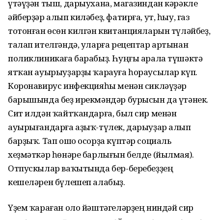
үтәүҙән тыш, дарыухана, магазиндан кәрәкле
әйберҙәр алып киләбеҙ, фатирға, ут, һыу, газ
тотонған өсөн килгән квитанцияларын түләйбеҙ,
талап ителгәндә, уларға рецептар артынан
поликлиникаға барабыҙ. Һуңғы арала түшәктә
ятҡан ауырыуҙарҙы ҡарауға һораусылар күп.
Коронавирус инфекцияһы менән сикләүҙәр
барышында беҙ ирекмәндәр бурысын да үтәнек.
Сит илдән ҡайтҡандарға, был сир менән
ауырығандарға аҙыҡ-түлек, дарыуҙар алып
барҙыҡ. Тап ошо осорҙа күптәр социаль
хеҙмәткәр һөнәре барлығын белде (йылмая).
Отпускылар ваҡытында бер-беребеҙҙең
кешеләрен бүлешеп алабыҙ.
Үҙем ҡараған оло йәштәгеләрҙең ниндәй сир