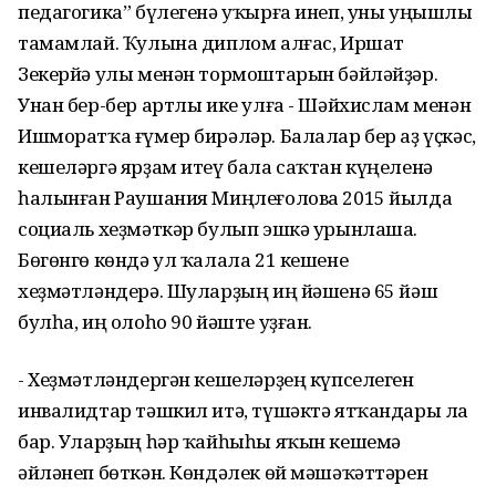
педагогика” бүлегенә уҡырға инеп, уны уңышлы
тамамлай. Ҡулына диплом алғас, Иршат
Зекерйә улы менән тормоштарын бәйләйҙәр.
Унан бер-бер артлы ике улға - Шәйхислам менән
Ишморатҡа ғүмер бирәләр. Балалар бер аҙ үҫкәс,
кешеләргә ярҙам итеү бала саҡтан күңеленә
һалынған Раушания Миңлеғолова 2015 йылда
социаль хеҙмәткәр булып эшкә урынлаша.
Бөгөнгө көндә ул ҡалала 21 кешене
хеҙмәтләндерә. Шуларҙың иң йәшенә 65 йәш
булһа, иң олоһо 90 йәште уҙған.
- Хеҙмәтләндергән кешеләрҙең күпселеген
инвалидтар тәшкил итә, түшәктә ятҡандары ла
бар. Уларҙың һәр ҡайһыһы яҡын кешемә
әйләнеп бөткән. Көндәлек өй мәшәҡәттәрен