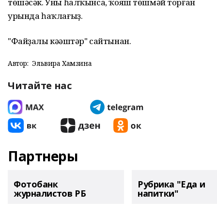
төшәсәк. Уны һалҡынса, ҡояш төшмәй торған
урында һаҡлағыҙ.
"Файҙалы кәңәштәр" сайтынан.
Автор:
Эльвира Хамзина
Читайте нас
Партнеры
Фотобанк
Рубрика "Еда и
журналистов РБ
напитки"