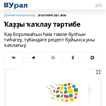
Дөйөм мәҡәләләр
20 ОКТЯБРЯ 2021, 06:06
Ҡаҙҙы ҡаҡлау тәртибе
Ҡаҙ боҙолмаһын һәм тәмле булһын
тиһәгеҙ, түбәндәге рецепт буйынса уны
ҡаҡлағыҙ.