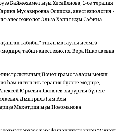
үзә Баймөхәмәт ҡыҙы Хөсәйенова, 1-се терапия
арина Мусавировна Осипова, анестезиология -
ы-анестезиолог Эльза Хәлит ҡыҙы Сафина
аҙанған табибы” тигән маҡтаулы исемгә
 мөдире, табип-анестезиолог Вера Николаевна
 министрлығының Почет грамоталары менән
ия һәм интенсив терапия бүлеге мөдире,
лексей Юрьевич Яковлев, хирургия бүлеге
олаевич Дмитриев һәм Асы
риҙә Мөхөтдин ҡыҙы Ноғоманова
ау хеҙмәткәрҙәре тарафынан үткәрелгән "Минең