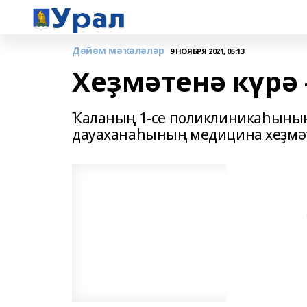
Дөйөм мәҡәләләр
9 НОЯБРЯ 2021, 05:13
Хеҙмәтенә күрә
Ҡаланың 1-се поликлиникаһының
дауаханаһының медицина хеҙмәтк