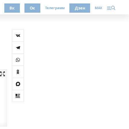
Вк
Ок
Дзен
Телеграмм
MAX