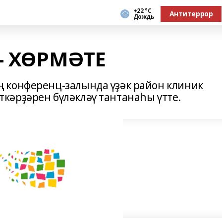
+22 °С
Антитеррор
Дождь
 - ХӨРМӘТЕ
 конференц-залында үҙәк район клиник
әрҙәрен бүләкләү тантанаһы үтте.