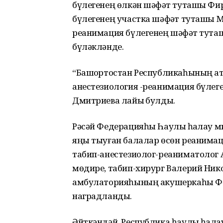
бүлегенең өлкән шәфҡәт туташы Фир
бүлегенең участка шәфҡәт туташы М
реанимация бүлегенең шәфҡәт туташ
бүләкләнде.
“Башҡортостан Республикаһының атҡ
анестезиология -реанимация бүлеге
Дмитриева лайыҡ булды.
Рәсәй Федерацияһы Һаулыҡ һаҡлау
яңы тыуған балалар өсөн реанимац
табип-анестезиолог-реаниматолог А
мөдире, табип-хирург Валерий Ник
амбулаторияһының акушеркаһы Фә
наградланды.
Әйткәндәй, Республика һаулыҡ һаҡл