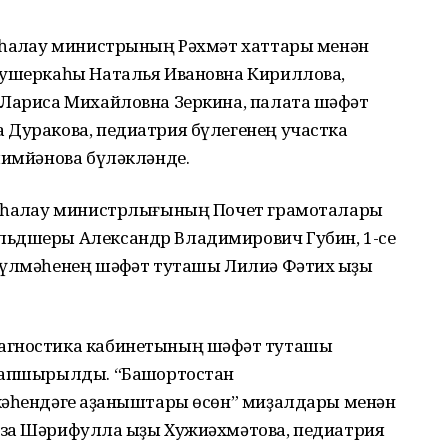
 һаҡлау министрының Рәхмәт хаттары менән
кушеркаһы Наталья Ивановна Кириллова,
 Лариса Михайловна Зеркина, палата шәфҡәт
 Дуракова, педиатрия бүлегенең участка
лимйәнова бүләкләнде.
ҡ һаҡлау министрлығының Почет грамоталары
льдшеры Александр Владимирович Губин, 1-се
бүлмәһенең шәфҡәт туташы Лилиә Фәтих ҡыҙы
агностика кабинетының шәфҡәт туташы
тапшырылды. “Башҡортостан
кәһендәге ҡаҙаныштары өсөн” миҙалдары менән
за Шәрифулла ҡыҙы Хужиәхмәтова, педиатрия