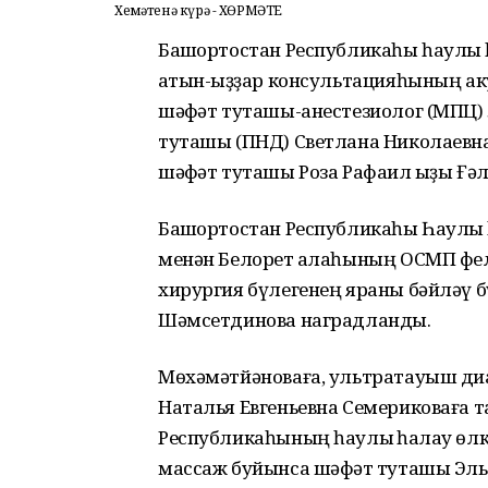
Хеҙмәтенә күрә - ХӨРМӘТЕ
Башҡортостан Республикаһы һаулыҡ
ҡатын-ҡыҙҙар консультацияһының а
шәфҡәт туташы-анестезиолог (МПЦ)
туташы (ПНД) Светлана Николаевна
шәфҡәт туташы Роза Рафаил ҡыҙы Ғә
Башҡортостан Республикаһы Һаулы
менән Белорет ҡалаһының ОСМП фе
хирургия бүлегенең яраны бәйләү 
Шәмсетдинова наградланды.
Мөхәмәтйәноваға, ультратауыш ди
Наталья Евгеньевна Семериковаға 
Республикаһының һаулыҡ һаҡлау өл
массаж буйынса шәфҡәт туташы Эль