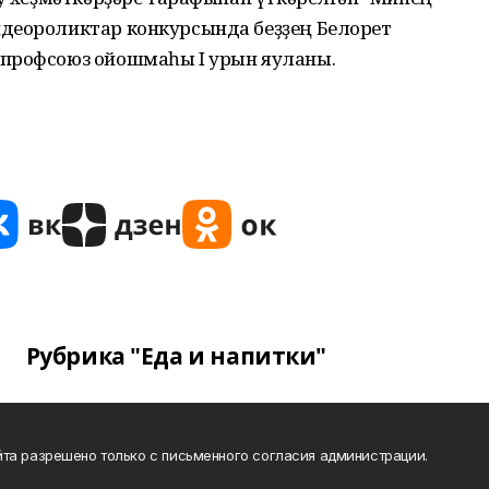
деороликтар конкурсында беҙҙең Белорет
 профсоюз ойошмаһы I урын яуланы.
Рубрика "Еда и напитки"
та разрешено только с письменного согласия администрации.