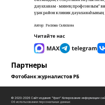
дауаханам - минең профсоюзым" ви
үҙәк район клиник дауаханаһының
Автор:
Расима Салихова
Читайте нас
Партнеры
Фотобанк журналистов РБ
© 2020-2026 Сайт издания "Урал" Копирование информации сай
Об использовании персональных данных