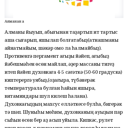
Алманан ҡаҡ
Алманы йыуып, ҡабығынан таҙартып ит тартҡыс
аша сығарып, яҡшылап болғатабыҙ(ҡатнашманы
ҡайнатмайым, шәкәр ҡомо ла һалмайбыҙ).
Противенгә пергамент ҡағыҙы йәйеп, ҡағыбыҙ
йәбешмәһен өсөн майлап, әҙер массаны тигеҙ
итеп йәйеп духовкаға 4-5 сәғәткә (50-60 градускҡа)
киптерергә ҡуябыҙ,(оҙағыраҡ, түбәнерәк
температурала булған һайын яҡшыраҡ,
витаминдары шул килеш һаҡлана).
Духовкағыҙҙың махсус елләткесе булһа, бигерәк
тә шәп. Шуныһы мөһим, духовканың ауыҙын пар
сыҡһын өсөн бер аҙ асып ҡуйыла. Кипкәс, рулет
итеп төрөп, х пергамент ҡағыҙға төрөп һыуытҡысҡа