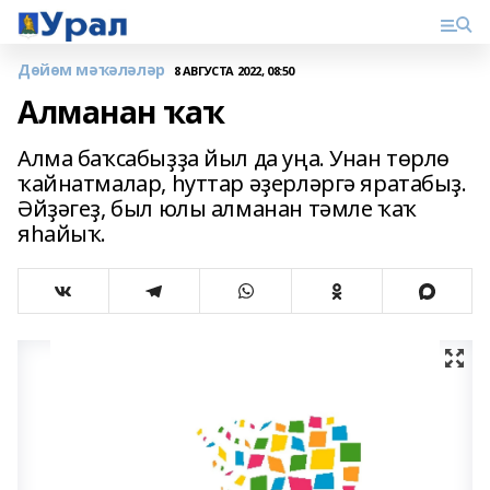
Дөйөм мәҡәләләр
8 АВГУСТА 2022, 08:50
Алманан ҡаҡ
Алма баҡсабыҙҙа йыл да уңа. Унан төрлө
ҡайнатмалар, һуттар әҙерләргә яратабыҙ.
Әйҙәгеҙ, был юлы алманан тәмле ҡаҡ
яһайыҡ.