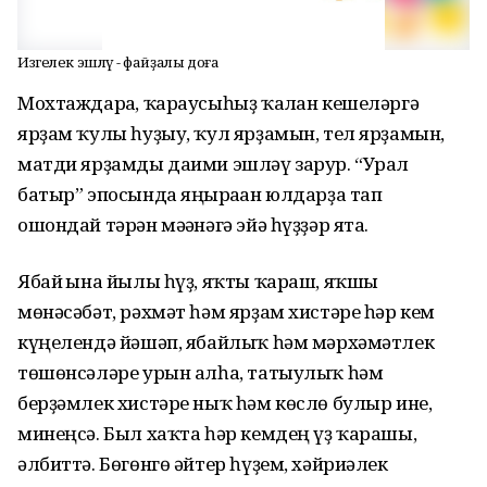
Изгелек эшләү - файҙалы доға
Мохтаждарға, ҡараусыһыҙ ҡалған кешеләргә
ярҙам ҡулы һуҙыу, ҡул ярҙамын, тел ярҙамын,
матди ярҙамды даими эшләү зарур. “Урал
батыр” эпосында яңғыраған юлдарҙа тап
ошондай тәрән мәғәнәгә эйә һүҙҙәр ята.
Ябай ғына йылы һүҙ, яҡты ҡараш, яҡшы
мөнәсәбәт, рәхмәт һәм ярҙам хистәре һәр кем
күңелендә йәшәп, ябайлыҡ һәм мәрхәмәтлек
төшөнсәләре урын алһа, татыулыҡ һәм
берҙәмлек хистәре ныҡ һәм көслө булыр ине,
минеңсә. Был хаҡта һәр кемдең үҙ ҡарашы,
әлбиттә. Бөгөнгө әйтер һүҙем, хәйриәлек