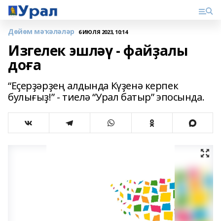
Дөйөм мәҡәләләр
6 ИЮЛЯ 2023, 10:14
Изгелек эшләү - файҙалы
доға
“Еҫерҙәрҙең алдында Күҙенә керпек
булығыҙ!” - тиелә “Урал батыр” эпосында.