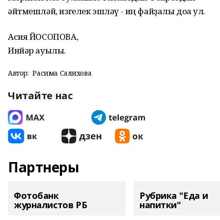
әйтмешләй, изгелек эшләү - иң файҙалы доға ул.
Асия ЙОСОПОВА,
Инйәр ауылы.
Автор:
Расима Салихова
Читайте нас
Партнеры
Фотобанк
Рубрика "Еда и
журналистов РБ
напитки"