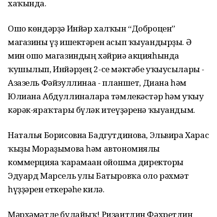
хаҡында.
Ошо көндәрҙә Инйәр халҡын “Доброцен”
магазины үҙ ишектәрен асып ҡыуандырҙы. Ә
мин ошо магазиндың хәйриә акцияһында
ҡушылып, Инйәрҙең 2-се мәктәбе уҡыусылары -
Азазель Фәйзуллинаға - планшет, Диана һәм
Юлиана Абдуллиналарға тәмлекәстәр һәм уҡыу
кәрәк-яраҡтары бүләк итеүҙәренә ҡыуандым.
Наталья Борисовна Бадгутдинова, Эльвира Харас
ҡыҙы Мораҙымова һәм автономиялы
коммерцияға ҡарамаған ойошма директоры
Эдуард Марсель улы Батыровҡа оло рәхмәт
һүҙҙәрен еткерәһе килә.
Мәрхәмәтле булайыҡ! Ризаитдин Фәхретдин