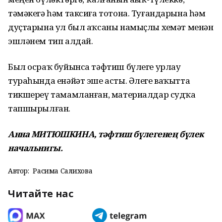
тәмәкегә һәм таксиға тотона. Туғандарына һәм
дуҫтарына ул был аҡсаны намыҫлы хеҙмәт менән
эшләнем тип алдай.
Был осраҡ буйынса тәфтиш бүлеге урлау
тураһында енәйәт эше асты. Әлеге ваҡытта
тикшереү тамамланған, материалдар судҡа
тапшырылған.
Анна МИТЮШКИНА, тәфтиш бүлегенең бүлек
начальнигы.
Автор:
Расима Салихова
Читайте нас