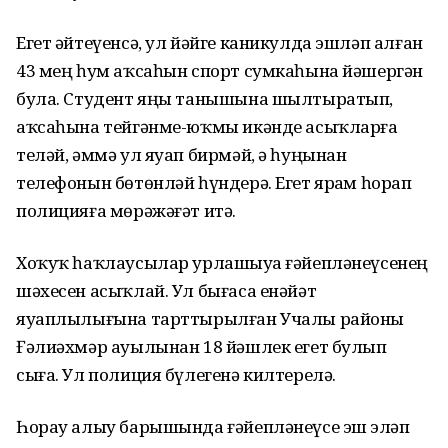
Егет әйтеүенсә, ул йәйге каникулда эшләп алған
43 мең һум аҡсаһын спорт сумкаһына йәшергән
була. Студент яңы танышына шылтыратып,
аҡсаһына тейгәнме-юҡмы икәнде асыҡларға
теләй, әммә ул яуап бирмәй, ә һуңынан
телефонын бөтөнләй һүндерә. Егет ярҙам һорап
полицияға мөрәжәғәт итә.
Хоҡуҡ һаҡлаусылар урлашыуҙа ғәйепләнеүсенең
шәхесен асыҡлай. Ул бығаса енәйәт
яуаплылығына тарттырылған Учалы районы
Ғәлиәхмәр ауылынан 18 йәшлек егет булып
сыға. Ул полиция бүлегенә килтерелә.
Һорау алыу барышында ғәйепләнеүсе эш эҙләп