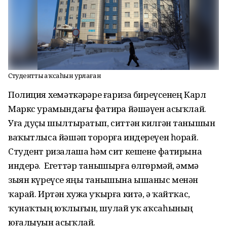
Студенттың аҡсаһын урлаған
Полиция хеҙмәткәрҙәре ғариза биреүсенең Карл
Маркс урамындағы фатирҙа йәшәүен асыҡлай.
Уға дуҫы шылтыратып, ситтән килгән танышын
ваҡытлыса йәшәп торорға индереүен һорай.
Студент ризалаша һәм сит кешене фатирына
индерә. Егеттәр танышырға өлгөрмәй, әммә
зыян күреүсе яңы танышына ышаныс менән
ҡарай. Иртән хужа уҡырға китә, ә ҡайтҡас,
ҡунаҡтың юҡлығын, шулай уҡ аҡсаһының
юғалыуын асыҡлай.