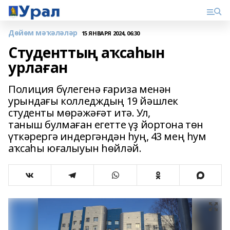
Дөйөм мәҡәләләр
15 ЯНВАРЯ 2024, 06:30
Студенттың аҡсаһын
урлаған
Полиция бүлегенә ғариза менән
урындағы колледждың 19 йәшлек
студенты мөрәжәғәт итә. Ул,
таныш булмаған егетте үҙ йортона төн
үткәрергә индергәндән һуң, 43 мең һум
аҡсаһы юғалыуын һөйләй.