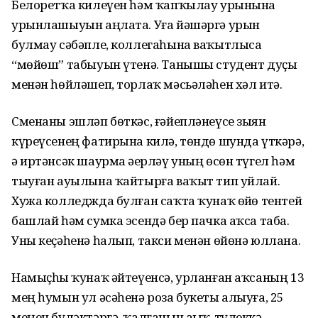
Белоретҡа килеүен һәм ҡапҡылау урынына
урынлашыуын аңлата. Уға йәшәргә урын
булмау сәбәпле, коллегаһына ваҡытлыса
“мөйөш” табыуын үтенә. Танышы студент дуҫы
менән һөйләшеп, торлаҡ мәсьәләһен хәл итә.
Сменаны эшләп бөткәс, ғәйепләнеүсе зыян
күреүсенең фатирына килә, төндө шунда үткәрә,
ә иртәнсәк шаурма әҙерләү уның өсөн түгел һәм
тыуған ауылына ҡайтырға ваҡыт тип уйлай.
Хужа колледжда булған саҡта ҡунаҡ өйҙө тентей
башлай һәм сумка эсендә бер пачка аҡса таба.
Уны кеҫәһенә һалып, такси менән өйөнә юллана.
Намыҫһыҙ ҡунаҡ әйтеүенсә, урланған аҡсаның 13
мең һумын ул әсәһенә роза букеты алыуға, 25
меңен бүләктәргә, ҡалғанын аҙыҡ-түлеккә,