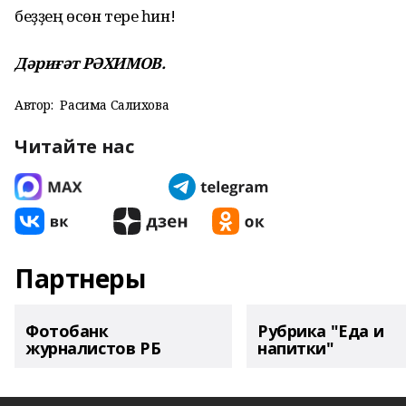
беҙҙең өсөн тере һин!
Дәриғәт РӘХИМОВ.
Автор:
Расима Салихова
Читайте нас
Партнеры
Фотобанк
Рубрика "Еда и
журналистов РБ
напитки"