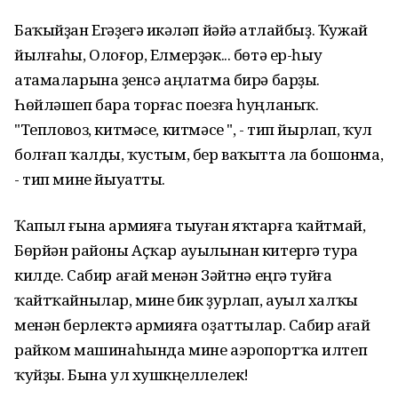
Баҡыйҙан Егәҙегә икәүләп йәйәү атлайбыҙ. Ҡужай
йылғаһы, Олоғор, Елмерҙәк... бөтә ер-һыу
атамаларына үҙенсә аңлатма бирә барҙы.
Һөйләшеп бара торғас поезға һуңланыҡ.
"Тепловоз, китмәсе, китмәсе ", - тип йырлап, ҡул
болғап ҡалды, ҡустым, бер ваҡытта ла бошонма,
- тип мине йыуатты.
Ҡапыл ғына армияға тыуған яҡтарға ҡайтмай,
Бөрйән районы Аҫҡар ауылынан китергә тура
килде. Сабир ағай менән Зәйтүнә еңгә туйға
ҡайтҡайнылар, мине бик ҙурлап, ауыл халҡы
менән берлектә армияға оҙаттылар. Сабир ағай
райком машинаһында мине аэропортҡа илтеп
ҡуйҙы. Бына ул хушкүңеллелек!