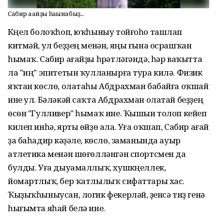
Сабир ағайҙы һағынабыҙ...
Күңел болоҡһоп, юҡһыныу тойғоһо ташлап
китмәй, ул беҙҙең менән, яңы ғына осрашҡан
һымаҡ. Сабир ағайҙы һүрәтләгәндә, һәр ваҡытта
ла "иң" эпитетын ҡулланырға тура килә. Физик
яҡтан көслө, олатаһы Абдрахман бабайға оҡшай
ине ул. Бәләкәй саҡта Абдрахман олатай беҙҙең
өсөн "Гулливер" һымаҡ ине. Ҡышын толоп кейеп
килеп инһә, ярты өйҙө ала. Уға оҡшап, Сабир ағай
ҙа баһадир кәүҙәле, көслө, заманында ауыр
атлетика менән шөғөлләнгән спортсмен да
булды. Уға дыуамаллыҡ, хушкүңеллек,
йомартлыҡ, бер ҡатлылыҡ сифаттары хас.
Ҡыҙыҡһыныусан, логик фекерләй, үҙенсә тиҙ генә
һығымта яһай белә ине.