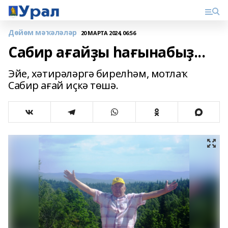
Дөйөм мәҡәләләр
20 МАРТА 2024, 06:56
Сабир ағайҙы һағынабыҙ...
Эйе, хәтирәләргә бирелһәм, мотлаҡ
Сабир ағай иҫкә төшә.