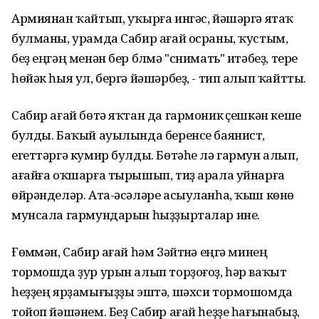
Армиянан ҡайтып, уҡырға ингәс, йәшәргә ятаҡ
булманы, урамда Сабир ағай осраны, ҡустым,
беҙ еңгәң менән бер бүлмә "снимать" итәбеҙ, тере
һөйәк һыя ул, бергә йәшәрбеҙ, - тип алып ҡайтты.
Сабир ағай бөтә яҡтан да гармоник үҫешкән кеше
булды. Баҡый ауылында беренсе баянист,
егеттәргә кумир булды. Бөтәһе лә гармун алып,
ағайға оҡшарға тырышып, тиҙ арала уйнарға
өйрәнделәр. Ата-әсәләре асыуланһа, ҡыш көнө
мунсала гармундарын һыҙҙырталар ине.
Ғөмүмән, Сабир ағай һәм Зәйтүнә еңгә минең
тормошда ҙур урын алып торҙоғоҙ, һәр ваҡыт
һеҙҙең ярҙамығыҙҙы эштә, шәхси тормошомда
тойоп йәшәнем. Беҙ Сабир ағай һеҙҙе һағынабыҙ,