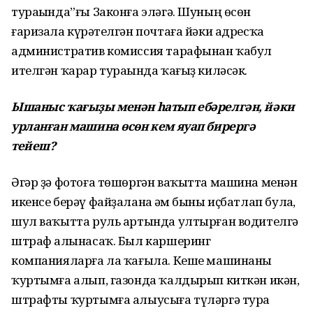
тураһында”ғы Законға эләгә. Шуның өсөн
ғаризала күрһәтелгән почтаға йәки адресҡа
административ комиссия тарафынан ҡабул
ителгән ҡарар тураһында ҡағыҙ киләсәк.
Ышаныс ҡағыҙы менән һатып ебәрелгән, йәки
урланған машина өсөн кем яуап бирергә
тейеш?
Әгәр ҙә фотоға төшөргән ваҡытта машина менән
икенсе берәү файҙаланһа һәм быны иҫбатлап булһа,
шул ваҡытта руль артында ултырған водителгә
штраф һалынасаҡ. Был каршеринг
компанияларға ла ҡағыла. Кеше машинаны
ҡуртымға алып, газонда ҡалдырып киткән икән,
штрафты ҡуртымға алыусыға түләргә тура