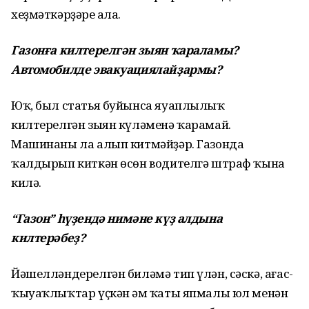
хеҙмәткәрҙәре һала.
Газонға килтерелгән зыян ҡараламы?
Автомобилде эвакуациялайҙармы?
Юҡ, был статья буйынса яуаплылыҡ
килтерелгән зыян күләменә ҡарамай.
Машинаны ла алып китмәйҙәр. Газонда
ҡалдырып киткән өсөн водителгә штраф ҡына
килә.
“Газон” һүҙендә нимәне күҙ алдына
килтерәбеҙ?
Йәшелләндерелгән биләмә тип үлән, сәскә, ағас-
ҡыуаҡлыҡтар үҫкән һәм ҡаты япмалы юл менән