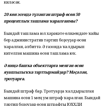
киләсәк.
20 көн эсендә түләнгән штраф өсөн 50
процентлыҡ ташлама ҡаралғанмы?
Бындай ташлама юл хәрәкәте өлкәһендәге ҡайһы
бер административ тәртип боҙоуҙар өсөн
ҡаралған, әлбиттә. Ә газонда ҡалдырып
кителгән машина өсөн ташлама юҡ.
Ә ниңә башҡа объекттарға менгән өсөн
яуаплылыҡҡа тарттырмайҙар? Мәҫәлән,
тротуарға.
Бындай штраф бар. Тротуарҙа ҡалдырылған
машина өсөн 1 мең һум штраф ҡаралған. Бындай
тәртип боҙоуҙар өсөн штрафты ЮХХДИ