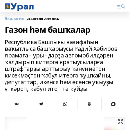
Экология
23 АПРЕЛЯ 2019, 08:47
Газон һәм башҡалар
Республика Башлығы вазифаһын
ваҡытлыса башҡарыусы Радий Хәбиров
ярамаған урындарҙа автомобилдәрен
ҡалдырып китергә яратыусыларға
штрафтарҙы арттырыу ҡануниәтен
кисекмәҫтән ҡабул итергә ҡушҡайны,
депутаттар, икенсе һәм өсөнсө уҡыуҙы
үткәреп, ҡабул итеп тә ҡуйҙы.