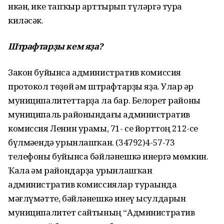
икән, ике тапҡыр арттырып түләргә тура
киләсәк.
Штрафтарҙы кем яҙа?
Закон буйынса административ комиссия
протокол төҙөй һәм штрафтарҙы яҙа. Улар һәр
муниципалитеттарҙа ла бар. Белорет районы
муниципаль районындағы административ
комиссия Ленин урамы, 71- се йорттоң 212-се
бүлмәһендә урынлашҡан. (34792)4-57-73
телефоны буйынса бәйләнешкә инергә мөмкин.
Ҡала һәм райондарҙа урынлашҡан
административ комиссиялар тураһында
мәғлүмәтте, бәйләнешкә инеү ысулдарын
муниципалитет сайтының “Административ