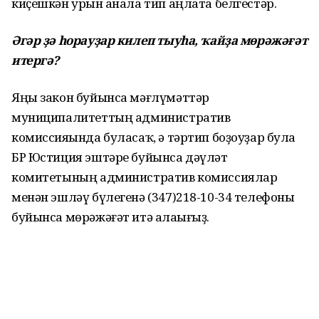
киҫешкән урын һанала тип аңлата белгестәр.
Әгәр ҙә һорауҙар килеп тыуһа, ҡайҙа мөрәжәғәт
итергә?
Яңы закон буйынса мәғлүмәттәр
муниципалитеттың административ
комиссияһында буласаҡ, ә тәртип боҙоуҙар булһа
БР Юстиция эштәре буйынса дәүләт
комитетының административ комиссиялар
менән эшләү бүлегенә (347)218-10-34 телефоны
буйынса мөрәжәғәт итә алаһығыҙ.