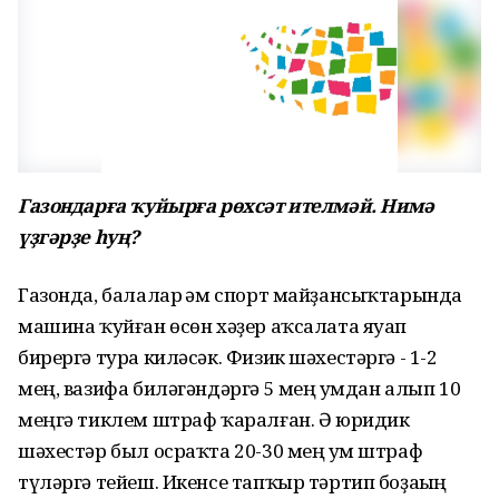
Газондарға ҡуйырға рөхсәт ителмәй. Нимә
үҙгәрҙе һуң?
Газонда, балалар һәм спорт майҙансыҡтарында
машина ҡуйған өсөн хәҙер аҡсалата яуап
бирергә тура киләсәк. Физик шәхестәргә - 1-2
мең, вазифа биләгәндәргә 5 мең һумдан алып 10
меңгә тиклем штраф ҡаралған. Ә юридик
шәхестәр был осраҡта 20-30 мең һум штраф
түләргә тейеш. Икенсе тапҡыр тәртип боҙаһың