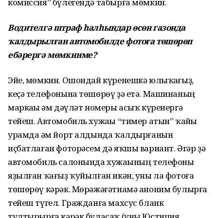
комиссия” бүлегендә табырға мөмкин.
Водителгә штраф һалһындар өсөн газонда
ҡалдырылған автомобилде фотоға төшөрөп
ебәрергә мөмкинме?
Эйе, мөмкин. Ошондай күренешкә юлыҡһағыҙ,
кеҫә телефонына төшөрөү ҙә етә. Машинаның
маркаһы һәм дәүләт номеры асыҡ күренергә
тейеш. Автомобиль хужаһы “тимер атын” ҡайһы
урамда һәм йорт алдында ҡалдырғанын
иҫбатлаған фоторәсем дә яҡшы вариант. Әгәр ҙә
автомобиль салонында хужаһының телефоны
яҙылған ҡағыҙ ҡуйылған икән, уны ла фотоға
төшөрөү кәрәк. Мөрәжәғәтнамә аноним булырға
тейеш түгел. Гражданға махсус бланк
тултырырға кәрәк буласаҡ (уны Юстиция