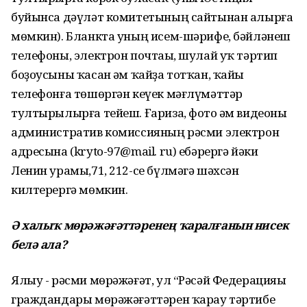
буйынса дәүләт комитетының сайтынан алырға
мөмкин). Бланкта уның исем-шәрифе, бәйләнеш
телефоны, электрон почтаһы, шулай уҡ тәртип
боҙоусыны ҡасан һәм ҡайҙа тотҡан, ҡайһы
телефонға төшөргән кеүек мәғлүмәттәр
тултырылырға тейеш. Ғариза, фото һәм видеоны
административ комиссияның рәсми электрон
адресына (kryto-97@mail. ru) ебәрергә йәки
Ленин урамы,71, 212-се бүлмәгә шәхсән
килтерергә мөмкин.
Ә халыҡ мөрәжәғәттәренең ҡаралғанын нисек
белә ала?
Ялыу - рәсми мөрәжәғәт, ул “Рәсәй Федерацияһы
граждандары мөрәжәғәттәрен ҡарау тәртибе