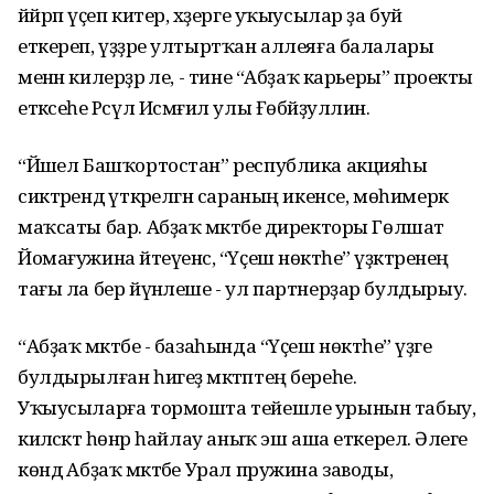
йәйрәп үҫеп китер, хәҙерге уҡыусылар ҙа буй
еткереп, үҙҙәре ултыртҡан аллеяға балалары
менән килерҙәр әле, - тине “Абҙаҡ карьеры” проекты
етәксеһе Рәсүл Исмәғил улы Ғөбәйҙуллин.
“Йәшел Башҡортостан” республика акцияһы
сиктәрендә үткәрелгән сараның икенсе, мөһимерәк
маҡсаты бар. Абҙаҡ мәктәбе директоры Гөлшат
Йомағужина әйтеүенсә, “Үҫеш нөктәһе” үҙәктәренең
тағы ла бер йүнәлеше - ул партнерҙар булдырыу.
“Абҙаҡ мәктәбе - базаһында “Үҫеш нөктәһе” үҙәге
булдырылған һигеҙ мәктәптең береһе.
Уҡыусыларға тормошта тейешле урынын табыу,
киләсәктә һөнәр һайлау аныҡ эш аша еткерелә. Әлеге
көндә Абҙаҡ мәктәбе Урал пружина заводы,