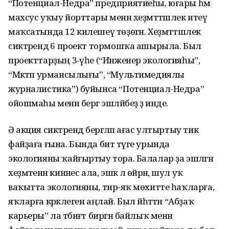
“Потенциал-Недра” предприятиеһы, юғары һәм
махсус уҡыу йорттары менән хеҙмәттәшлек итеү
маҡсатында 12 килешеү төҙөгән. Хеҙмәттәшлек
сиктәрендә 6 проект тормошҡа ашырыла. Был
проекттарҙың 3-әүһе (“Инженер экологияһы”,
“Мәктәп урмансылығы”, “Мультимедиялы
журналистика”) буйынса “Потенциал-Недра”
ойошмаһы менән бергә эшләйбеҙ ҙә инде.
Ә акция сиктәрендә бергәләп ағас ултыртыу тик
файҙаға ғына. Бында бит тәүге урында
экологияны ҡайғыртыу тора. Балалар ҙа эшләгән
хеҙмәтенән кинәнес ала, эшкә лә өйрәнә, шул уҡ
ваҡытта экологияны, тирә-яҡ мөхитте һаҡларға,
яҡларға кәрәклеген аңлай. Был йәһәттән “Абҙаҡ
карьеры” ла тәбиғәт биргән байлыҡ менән