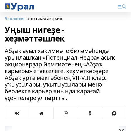
Экология
30 ОКТЯБРЯ 2019, 14:08
Уңыш нигеҙе -
хеҙмәттәшлек
Абҙаҡ ауыл хакимиәте биләмәһендә
урынлашҡан «Потенциал-Недра» асыҡ
акционерҙар йәмғиәтенең «Абҙаҡ
карьеры» етәкселеге, хеҙмәткәрҙәре
Абҙаҡ урта мәктәбенең VII-VIII класс
уҡыусылары, уҡытыусылары менән
берлектә карьер янында ҡарағай
үҫентеләре ултыртты.