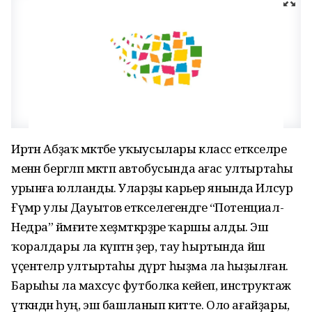
Иртән Абҙаҡ мәктәбе уҡыусылары класс етәкселәре
менән бергәләп мәктәп автобусында ағас ултыртаһы
урынға юлланды. Уларҙы карьер янында Илсур
Ғүмәр улы Дауытов етәкселегендәге “Потенциал-
Недра” йәмғиәте хеҙмәткәрҙәре ҡаршы алды. Эш
ҡоралдары ла күптән әҙер, тау һыртында йәш
үҫентеләр ултыртаһы дүрт һыҙма ла һыҙылған.
Барыһы ла махсус футболка кейеп, инструктаж
үткәндән һуң, эш башланып китте. Оло ағайҙары,