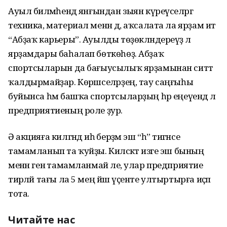
Ауыл биләмәһендә янғындан зыян күреүселәргә
техника, материал менән дә, аҡсалата ла ярҙам итә
“Абҙаҡ карьеры”. Ауылды төҙөкләндереүҙә лә
ярҙамдары баһалап бөткөһөҙ. Абҙаҡ
спортсыларын да бағыусылыҡ ярҙамынан ситтә
ҡалдырмайҙар. Көрәшселәрҙең, тау саңғыһы
буйынса һәм башҡа спортсыларҙың һәр еңеүендә лә
предприятиеның роле ҙур.
Ә акцияға килгәндә иһә берҙәм эш “һә” тигәнсе
тамамланып та ҡуйҙы. Киләсәктә изге эш бының
менән генә тамамланмай әле, улар предприятие
тирәләй тағы ла 5 мең йәш үҫенте ултыртырға иҫәп
тота.
Читайте нас