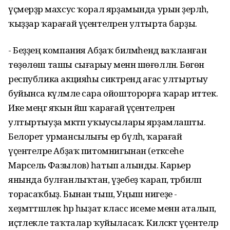
үҫмерҙәр махсус ҡорал ярҙамында урын әҙерләһә,
ҡыҙҙар ҡарағай үҫентеләрен ултырта барҙы.
- Беҙҙең компания Абҙаҡ биләмәһендә ваҡланған
төҙөлөш ташы сығарыу менән шөғөлләнә. Бөгөн
республика акцияһы сиктәрендә ағас ултыртыу
буйынса күләмле сара ойошторорға ҡарар иттек.
Ике меңгә яҡын йәш ҡарағай үҫентеләрен
ултыртыуҙа мәктәп уҡыусылары ярҙамлашты.
Белорет урмансылығы ер бүлһә, ҡарағай
үҫентеләре Абҙаҡ питомнигынан (етәксеһе
Марсель Фазылов) һатып алынды. Карьер
янында булғанлыҡтан, үҙебеҙ ҡарап, тәрбиәләп
торасаҡбыҙ. Бынан тыш, Уңыш нигеҙе -
хеҙмәттәшлек һәр һыҙат класс исеме менән аталып,
иҫтәлекле таҡталар ҡуйыласаҡ. Киләсәктә үҫентеләр