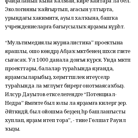
файҙаланып ҡына ҡалмай, кире ҡайтара ла белә.
Экологияны ҡайғыртып, ағасын ултырта,
урындағы хакимиәткә, ауыл халҡына, башҡа
учреждениеларға бағыусылыҡ ярҙамы күрһәтә.
“Мультимедиялы журналистика” проектына
ярашлы, ошо көндәрҙә Абҙаҡ мәктәбенең шәхси гәзите
сығасаҡ. Ул 1000 данала донъя күрәсәк. Унда мәктәп
проекттары, балалар тураһында яҙғанда,
ярҙамсыларыбыҙ, хеҙмәттәшлек итеүселәр
тураһында ла мәғлүмәт бирергә онотмаясаҡбыҙ.
Илсур Дауытов етәкселегендәге “Потенциал-
Недра” йәмғиәте был юлы ла ярҙамға килергә әҙер.
Әйткәндәй, был ойошма беҙҙең һәр башланғысты
хуплап, ярҙам итеп тора”, - тине Гөлшат Рауил
ҡыҙы.