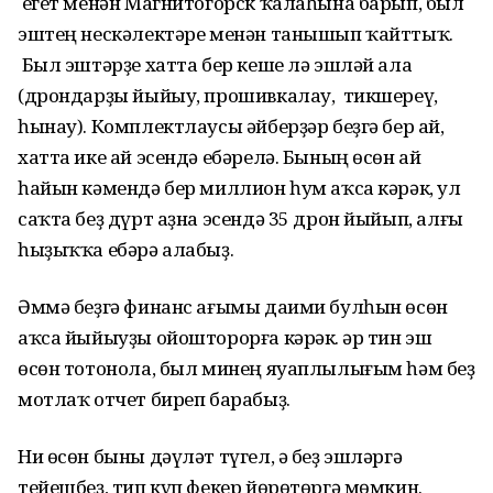
егет менән Магнитогорск ҡалаһына барып, был
эштең нескәлектәре менән танышып ҡайттыҡ.
Был эштәрҙе хатта бер кеше лә эшләй ала
(дрондарҙы йыйыу, прошивкалау, тикшереү,
һынау). Комплектлаусы әйберҙәр беҙгә бер ай,
хатта ике ай эсендә ебәрелә. Бының өсөн ай
һайын кәмендә бер миллион һум аҡса кәрәк, ул
саҡта беҙ дүрт аҙна эсендә 35 дрон йыйып, алғы
һыҙыҡҡа ебәрә алабыҙ.
Әммә беҙгә финанс ағымы даими булһын өсөн
аҡса йыйыуҙы ойошторорға кәрәк. Һәр тин эш
өсөн тотонола, был минең яуаплылығым һәм беҙ
мотлаҡ отчет биреп барабыҙ.
Ни өсөн быны дәүләт түгел, ә беҙ эшләргә
тейешбеҙ, тип күп фекер йөрөтөргә мөмкин.