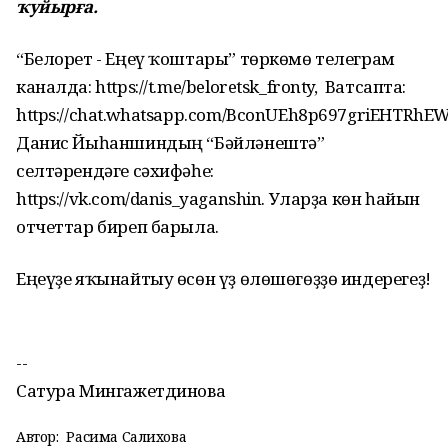
ҡуйырға.
“Белорет - Еңеү ҡоштары” төркөмө телеграм
каналда: https://t.me/beloretsk_fronty, Ватсапта:
https://chat.whatsapp.com/BconUEh8p697griEHTRhEW
Данис Йыһаншиндың “Бәйләнештә”
селтәрендәге сәхифәһе:
https://vk.com/danis_yaganshin. Уларҙа көн һайын
отчеттар биреп барыла.
Еңеүҙе яҡынайтыу өсөн үҙ өлөшөгөҙҙө индерегеҙ!
--
Сатура Мингажетдинова
Автор:
Расима Салихова