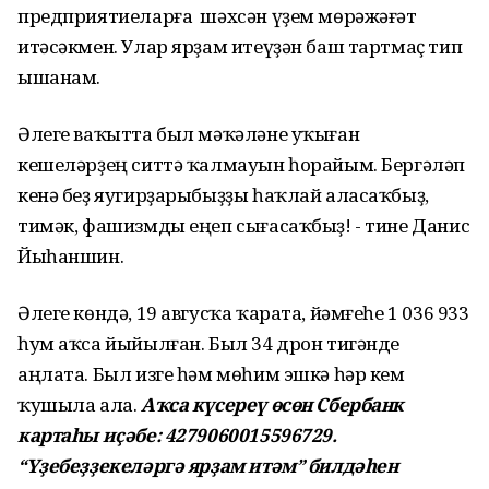
предприятиеларға шәхсән үҙем мөрәжәғәт
итәсәкмен. Улар ярҙам итеүҙән баш тартмаҫ тип
ышанам.
Әлеге ваҡытта был мәҡәләне уҡыған
кешеләрҙең ситтә ҡалмауын һорайым. Бергәләп
кенә беҙ яугирҙарыбыҙҙы һаҡлай аласаҡбыҙ,
тимәк, фашизмды еңеп сығасаҡбыҙ! - тине Данис
Йыһаншин.
Әлеге көндә, 19 авгусҡа ҡарата, йәмғеһе 1 036 933
һум аҡса йыйылған. Был 34 дрон тигәнде
аңлата. Был изге һәм мөһим эшкә һәр кем
ҡушыла ала.
Аҡса күсереү өсөн Сбербанк
картаһы иҫәбе: 4279060015596729.
“Үҙебеҙҙекеләргә ярҙам итәм” билдәһен