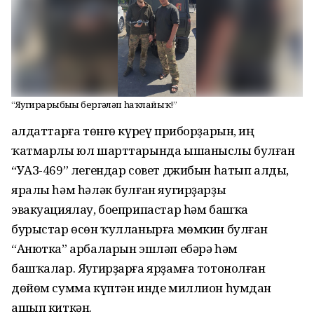
“Яугирҙарыбыҙҙы бергәләп һаҡлайыҡ!”
Һалдаттарға төнгө күреү приборҙарын, иң
ҡатмарлы юл шарттарында ышаныслы булған
“УАЗ-469” легендар совет джибын һатып алды,
яралы һәм һәләк булған яугирҙарҙы
эвакуациялау, боеприпастар һәм башҡа
бурыстар өсөн ҡулланырға мөмкин булған
“Анютка” арбаларын эшләп ебәрә һәм
башҡалар. Яугирҙарға ярҙамға тотонолған
дөйөм сумма күптән инде миллион һумдан
ашып киткән.