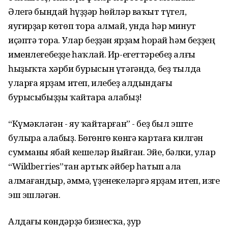
Әлегә бындай һүҙҙәр һөйләр ваҡыт түгел,
яугирҙар көтөп тора алмай, унда һәр минут
иҫәптә тора. Улар беҙҙән ярҙам һорай һәм беҙҙең
именлегебеҙҙе һаҡлай. Ир-егеттәребеҙ алғы
һыҙыҡта хәрби бурысын үтәгәндә, беҙ тылда
уларға ярҙам итеп, илебеҙ алдындағы
бурысыбыҙҙы ҡайтара алабыҙ!
“Күмәкләгән - яу ҡайтарған” - беҙ был эште
булыра алабыҙ. Бөгөнгө көнгә картаға килгән
сумманы ябай кешеләр йыйған. Эйе, бәлки, улар
“Wildberries”тан артыҡ әйбер һатып ала
алмағандыр, әммә, үҙенекеләргә ярҙам итеп, изге
эш эшләгән.
Алдағы көндәрҙә бизнесҡа, ҙур