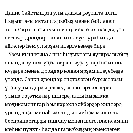
Данис Сәйетмырҙа улы даими рәүештә алғы
һыҙыҡтағы яҡташтарыбыҙ менән бәйләнеш
тота. Сираттағы гуманитар йөктө илткәндә, уға
егеттәр дрондар талап ителеүе тураһында
әйтәләр һәм ул ярҙам итергә вәғәҙә бирә.
- Үҙем йыш ҡына алғы һыҙыҡтағы яугирҙарыбыҙ
янында булам. Һуңғы осрашыуҙа улар һағышлы
күҙҙәре менән дрондар менән ярҙам итеүебеҙҙе
үтенде. Сөнки дрондар тиҫтәләгән бурыстарҙы
үтәй: урындарҙы разведкалай, артиллерия
утына төҙәтмәләр индерә, алғы һыҙыҡҡа
медикаменттар һәм кәрәкле әйберҙәр килтерә,
урындарҙы минаһыҙландырыу һәм миналау,
боеприпастарҙы ташлау менән шөғөлләнә. Һәм иң
мөһим пункт - һалдаттарыбыҙҙың именлеген