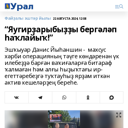
Файҙалы эштәр йылы
22 АВГУСТА 2024, 12:08
“Яугирҙарыбыҙҙы бергәләп
һаҡлайыҡ!”
Эшҡыуар Данис Йыһаншин - махсус
хәрби операцияның тәүге көндәренән үк
илебеҙҙә барған ваҡиғаларға битараф
ҡалмаған һәм алғы һыҙыҡтағы ир-
егеттәребеҙгә туҡтауһыҙ ярҙам иткән
актив кешеләрҙең береһе.