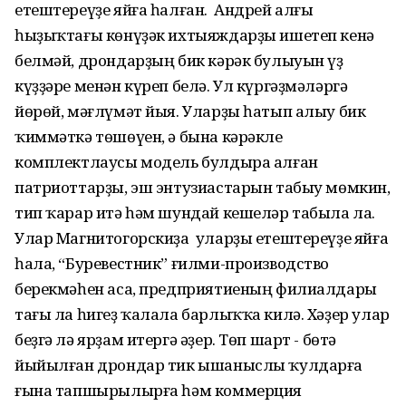
етештереүҙе яйға һалған. Андрей алғы
һыҙыҡтағы көнүҙәк ихтыяждарҙы ишетеп кенә
белмәй, дрондарҙың бик кәрәк булыуын үҙ
күҙҙәре менән күреп белә. Ул күргәҙмәләргә
йөрөй, мәғлүмәт йыя. Уларҙы һатып алыу бик
ҡиммәткә төшөүен, ә бына кәрәкле
комплектлаусы модель булдыра алған
патриоттарҙы, эш энтузиастарын табыу мөмкин,
тип ҡарар итә һәм шундай кешеләр табыла ла.
Улар Магнитогорскиҙа уларҙы етештереүҙе яйға
һала, “Буревестник” ғилми-производство
берекмәһен аса, предприятиеның филиалдары
тағы ла һигеҙ ҡалала барлыҡҡа килә. Хәҙер улар
беҙгә лә ярҙам итергә әҙер. Төп шарт - бөтә
йыйылған дрондар тик ышаныслы ҡулдарға
ғына тапшырылырға һәм коммерция