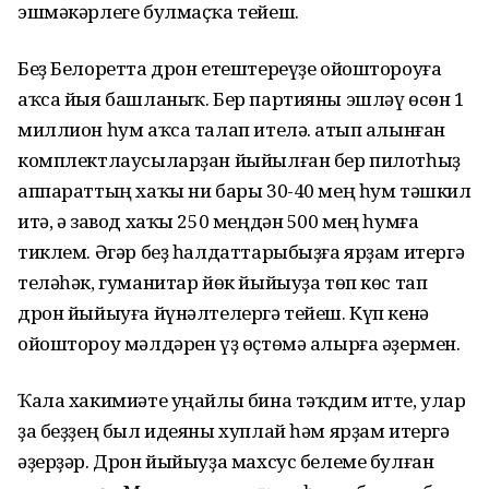
эшмәкәрлеге булмаҫҡа тейеш.
Беҙ Белоретта дрон етештереүҙе ойоштороуға
аҡса йыя башланыҡ. Бер партияны эшләү өсөн 1
миллион һум аҡса талап ителә. Һатып алынған
комплектлаусыларҙан йыйылған бер пилотһыҙ
аппараттың хаҡы ни бары 30-40 мең һум тәшкил
итә, ә завод хаҡы 250 меңдән 500 мең һумға
тиклем. Әгәр беҙ һалдаттарыбыҙға ярҙам итергә
теләһәк, гуманитар йөк йыйыуҙа төп көс тап
дрон йыйыуға йүнәлтелергә тейеш. Күп кенә
ойоштороу мәлдәрен үҙ өҫтөмә алырға әҙермен.
Ҡала хакимиәте уңайлы бина тәҡдим итте, улар
ҙа беҙҙең был идеяны хуплай һәм ярҙам итергә
әҙерҙәр. Дрон йыйыуҙа махсус белеме булған