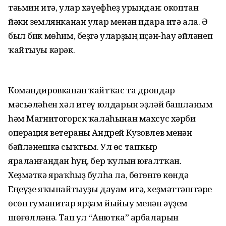
тәьмин итә, улар хәүефһеҙ урындан: окоптан
йәки землянканан улар менән идара итә ала. Ә
был бик мөһим, беҙгә уларҙың иҫән-һау әйләнеп
ҡайтыуы кәрәк.
Командировканан ҡайтҡас та дрондар
мәсьәләһен хәл итеү юлдарын эҙләй башланым
һәм Магнитогорск ҡалаһынан махсус хәрби
операция ветераны Андрей Кузовлев менән
бәйләнешкә сыҡтым. Ул өс тапҡыр
яраланғандан һуң, бер ҡулын юғалтҡан.
Хеҙмәткә яраҡһыҙ булһа ла, бөгөнгө көндә
Еңеүҙе яҡынайтыуҙы дауам итә, хеҙмәттәштәре
өсөн гуманитар ярҙам йыйыу менән әүҙем
шөғөлләнә. Тап ул “Анютка” арбаларын