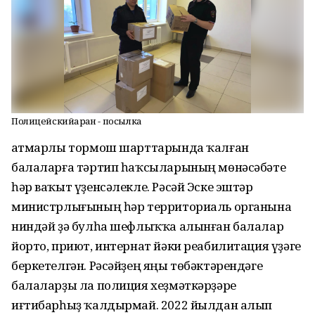
Полицейскийҙарҙан - посылка
Ҡатмарлы тормош шарттарында ҡалған
балаларға тәртип һаҡсыларының мөнәсәбәте
һәр ваҡыт үҙенсәлекле. Рәсәй Эске эштәр
министрлығының һәр территориаль органына
ниндәй ҙә булһа шефлыҡҡа алынған балалар
йорто, приют, интернат йәки реабилитация үҙәге
беркетелгән. Рәсәйҙең яңы төбәктәрендәге
балаларҙы ла полиция хеҙмәткәрҙәре
иғтибарһыҙ ҡалдырмай. 2022 йылдан алып