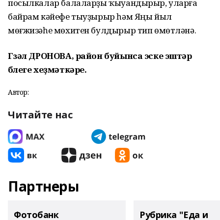
посылкалар балаларҙы ҡыуандырыр, уларға
байрам кәйефе тыуҙырыр һәм Яңы йыл
мөғжизәһе мөхитен булдырыр тип өмөтләнә.
Гүзәл ДРОНОВА, район буйынса эске эштәр
бүлеге хеҙмәткәре.
Автор:
Читайте нас
Партнеры
Фотобанк
Рубрика "Еда и