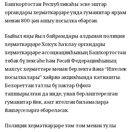
Башҡортостан Республикаһы эске эштәр
органдары хеҙмәткәрҙәре унда гуманитар ярҙам
менән 800-ҙән ашыу посылка ебәргән.
Быйыл яңы йыл байрамдары алдынан полиция
хеҙмәткәрҙәре Хоҡуҡ һаҡлау органдары
хеҙмәткәрҙәре ассоциацияһының Башҡортостан
төбәк бүлексәһе һәм Рәсәй Федерацияһының
махсус хеҙмәттәре менән берлектә йәнә “Изгелек
посылкалары” хәйриә акцияһында ҡатнашты.
Белореттан татлы бүләктәр Өфөгә
тапшырылған да инде, унан берләштерелгән
гуманитар йөк, азат ителгән биләмәләрҙә
йәшәүселәргә ебәреләсәк.
Полиция хеҙмәткәрҙәре тәм-том менән тулы