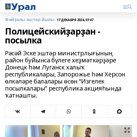
Файҙалы эштәр йылы
17 ДЕКАБРЯ 2024, 07:47
Полицейскийҙарҙан -
посылка
Рәсәй Эске эштәр министрлығының
район буйынса бүлеге хеҙмәткәрҙәре
Донецк һәм Луганск халыҡ
республикалары, Запорожье һәм Херсон
өлкәләре балалары өсөн “Изгелек
посылкалары” республика акцияһында
ҡатнашты.