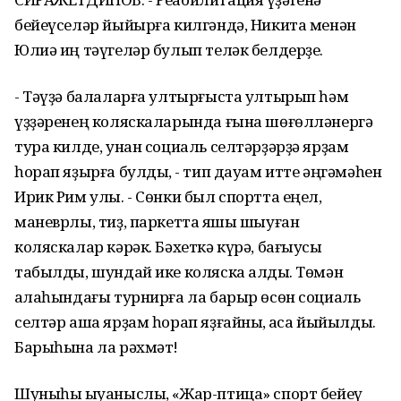
бейеүселәр йыйырға килгәндә, Никита менән
Юлиә иң тәүгеләр булып теләк белдерҙе.
- Тәүҙә балаларға ултырғыста ултырып һәм
үҙҙәренең коляскаларында ғына шөғөлләнергә
тура килде, унан социаль селтәрҙәрҙә ярҙам
һорап яҙырға булдыҡ, - тип дауам итте әңгәмәһен
Ирик Рим улы. - Сөнки был спортта еңел,
маневрлы, тиҙ, паркетта яҡшы шыуған
коляскалар кәрәк. Бәхеткә күрә, бағыусы
табылды, шундай ике коляска алдыҡ. Төмән
ҡалаһындағы турнирға ла барыр өсөн социаль
селтәр аша ярҙам һорап яҙғайныҡ, аҡса йыйылды.
Барыһына ла рәхмәт!
Шуныһы ҡыуаныслы, «Жар-птица» спорт бейеү