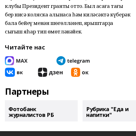
клубы Президент гранты отто. Был аҡсаға тағы
бер нисә коляска алынасаҡ һәм киләсәктә күберәк
бала бейеү менән шөғөлләнеп, ярыштарҙа
сығыш яһар тип өмөтләнәйек.
Читайте нас
Партнеры
Фотобанк
Рубрика "Еда и
журналистов РБ
напитки"