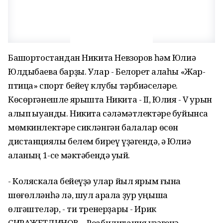
Башҡортостандан Никита Невзоров һәм Юлиә
Юлдыбаева барҙы. Улар - Белорет ҡалаһы «Жар-
птица» спорт бейеү клубы тәрбиәселәре.
Көсөргәнешле ярышта Никита - II, Юлия - V урын
алып ҡыуанды. Никита сәләмәтлектәре буйынса
мөмкинлектәре сикләнгән балалар өсөн
дистанциялы белем биреү үҙәгендә, ә Юлиә
ҡаланың 1-се мәктәбендә уҡый.
- Коляскала бейеүҙә улар йыл ярым ғына
шөғөлләнһә лә, шул арала ҙур уңышҡа
өлгәштеләр, - ти тренерҙары - Ирик
СИРАЖЕТДИНОВ. - Реабилитация үҙәгенә