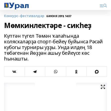
Конкурс-фестивалдәр
6 ИЮНЯ 2019, 14:07
Мөмкинлектәре - сикһеҙ
Күптән түгел Төмән ҡалаһында
коляскаларҙа спорт-бейеү буйынса Рәсәй
кубогы турниры уҙҙы. Унда илдең 18
төбәгенән йөҙҙән ашыу бейеүсе көс
һынашты.