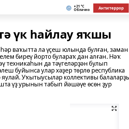
+21 °С
Антитеррор
Облачно
тә үк һайлау яҡшы
 һәр ваҡытта ла үҫеш юлында булған, заман
елем биреү йорто булараҡ дан алған. Нәҡ
әү техникаһын да тәүгеләрҙән булып
леш буйынса улар хәҙер төрлө республика
 яулай. Уҡытыусылар коллективы балаларҙ
ошта үҙ урынын табып йәшәүе ѳсѳн ҙур