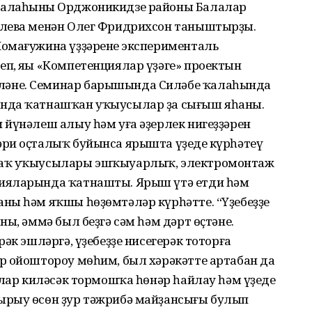
ҡалаһының Орджоникидзе районы Балалар
алева менән Олег Фридрихсон таныштырҙы.
омағужина үҙҙәренең эксперименталь
п, яңы «Компетенциялар үҙәге» проектын
әне. Семинар барышында Силәбе ҡалаһында
нда ҡатнашҡан уҡыусылар ҙа сығыш яһаны.
 йүнәлеш алыу һәм уға әҙерлек нигеҙҙәрен
ри оҫталыҡ буйынса ярышта үҙеңде күрһәтеү
ҙаҡ уҡыусылары эшҡыуарлыҡ, электромонтаж
ияларында ҡатнашты. Ярыш үтә етди һәм
ны һәм яҡшы һөҙөмтәләр күрһәтте. “Үҙебеҙҙе
ы, әммә был беҙгә сәм һәм дәрт өҫтәне.
әк эшләргә, үҙебеҙҙе нисегерәк тоторға
р ойоштороу мѳһим, был хәрәкәтте артабан да
лар киләсәк тормошҡа һөнәр һайлау һәм үҙеңдең
ырыу ѳсѳн ҙур тәжрибә майҙансығы булып