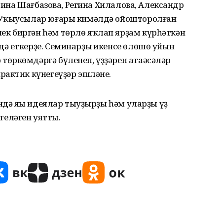
арина Шағбазова, Регина Хилалова, Александр
 Уҡыусылар юғары кимәлдә ойошторолған
к биргән һәм төрлө яҡлап ярҙам күрһәткән
ә еткерҙе. Семинарҙың икенсе өлөшө уйын
өркөмдәргә бүленеп, үҙҙәрен атаәсәләр
рактик күнегеүҙәр эшләне.
ендә яңы идеялар тыуҙырҙы һәм уларҙы үҙ
еләген уятты.