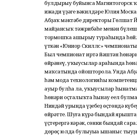
булдырыу буйынса Магнитогорск 
ижади үҙәге вәкилдәре Юлия Моск
Абҙаҡ мәктәбе директоры Гөлшат Й
майҙансыҡ тәжрибәһе менән бүлеше
тормошҡа ашырыу тураһында һөйл
үткән «Юниор Скиллс» чемпионаты
Был чемпионат иртә йәштән һөнәри
өйрәнеү, уҡыусылар араһында һөнә
маҡсатында ойошторола. Унда Аб
һәм мода технологияһы компетенц
ауыр булһа ла, уҡыусылар һынатма
һөнәри оҫталыҡта һынау еңел булман
Ниндәй урында үҙебеҙ өҫтөндә күбер
өйрәтте. Шуға күрә бындай ярышта
үҫтерергә кәрәк, сөнки бындай сара
дөрөҫ юлда булыуыңа ышаныс тыуҙ