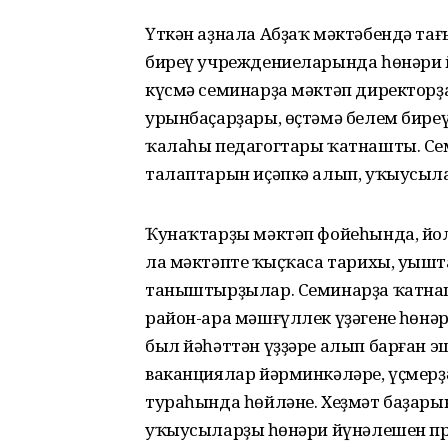
Үткән аҙнала Абҙаҡ мәктәбендә тағ
биреү учреждениеларында һөнәри 
күсмә семинарҙа мәктәп директорҙ
урынбаҫарҙары, өҫтәмә белем бире
ҡалаһы педагогтары ҡатнашты. Сем
талаптарын иҫәпкә алып, уҡыусыла
Ҡунаҡтарҙы мәктәп фойеһында, йо
ла мәктәптең ҡыҫҡаса тарихы, уңы
таныштырҙылар. Семинарҙа ҡатна
район-ара мәшғүллек үҙәгенең һөнә
был йәһәттән үҙҙәре алып барған 
ваканциялар йәрминкәләре, үҫмерҙ
тураһында һөйләне. Хеҙмәт баҙарын
уҡыусыларҙың һөнәри йүнәлешен п