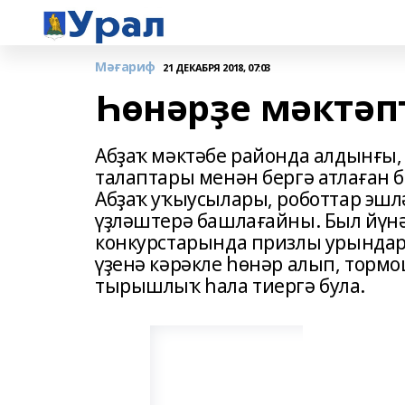
Мәғариф
21 ДЕКАБРЯ 2018, 07:03
Һѳнәрҙе мәктәп
Абҙаҡ мәктәбе районда алдынғы,
талаптары менән бергә атлаған б
Абҙаҡ уҡыусылары, роботтар эшл
үҙләштерә башлағайны. Был йүнә
конкурстарында призлы урындар
үҙенә кәрәкле һөнәр алып, торм
тырышлыҡ һала тиергә була.