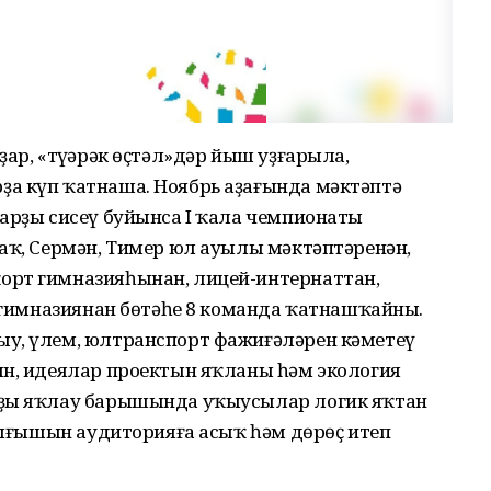
ар, «түңәрәк өҫтәл»дәр йыш уҙғарыла,
а күп ҡатнаша. Ноябрь аҙағында мәктәптә
тарҙы сисеү буйынса I ҡала чемпионаты
аҡ, Сермән, Тимер юл ауылы мәктәптәренән,
орт гимназияһынан, лицей-интернаттан,
е гимназиянан бөтәһе 8 команда ҡатнашҡайны.
ыу, үлем, юлтранспорт фажиғәләрен кәметеү
ын, идеялар проектын яҡланы һәм экология
рҙы яҡлау барышында уҡыусылар логик яҡтан
 сығышын аудиторияға асыҡ һәм дөрөҫ итеп