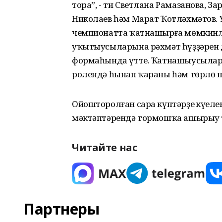
тора”, - ти Светлана Рамазанова, З
Николаев һәм Марат Ҡотләхмәтов.
чемпионатта ҡатнашырға мөмкинле
уҡытыусыларына рәхмәт һүҙҙәрен д
формаһында үтте. Ҡатнашыусылар т
ролендә һынап ҡараны һәм төрлө п
Ойошторолған сара күптәрҙең күңел
мәктәптәрендә тормошҡа ашырыу т
Читайте нас
Партнеры