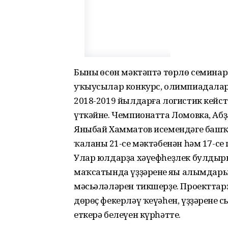
Бының өсөн мәктәптә төрлө семинарҙ
уҡыусылар конкурс, олимпиадаларҙ
2018-2019 йылдарға логистик кейс
үткәйне. Чемпионатта Ломовка, Абҙ
Яныбай Хамматов исемендәге башҡ
ҡаланың 21-се мәктәбенән һәм 17-с
Улар юлдарҙа хәүефһеҙлек булдыр
маҡсатында үҙҙәренең яңы алымдар
мәсьәләләрен тикшерҙе. Проектта
дөрөҫ фекерләү ҡеүәһен, үҙҙәренең
еткерә белеүен күрһәтте.