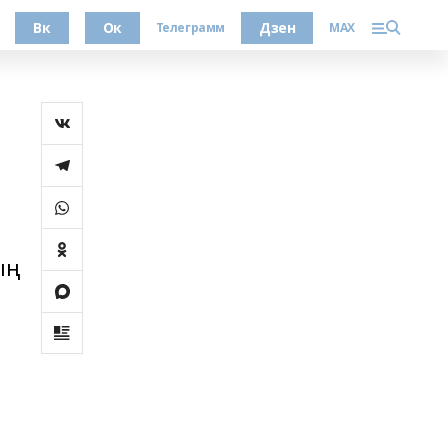
Вк
Ок
Дзен
Телеграмм
MAX
ың