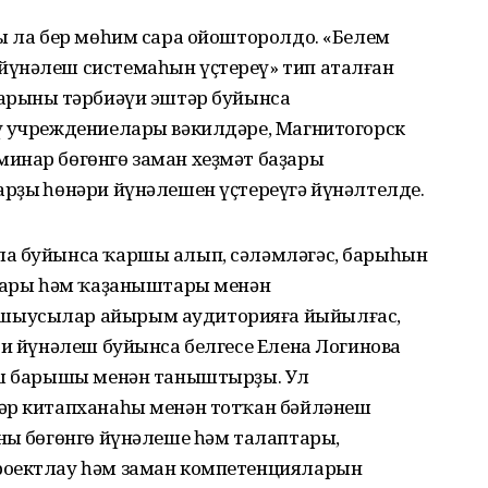
ы ла бер мөһим сара ойошторолдо. «Белем
йүнәлеш системаһын үҫтереү» тип аталған
арының тәрбиәүи эштәр буйынса
ү учреждениелары вәкилдәре, Магнитогорск
инар бөгөнгө заман хеҙмәт баҙары
рҙың һөнәри йүнәлешен үҫтереүгә йүнәлтелде.
ла буйынса ҡаршы алып, сәләмләгәс, барыһын
штары һәм ҡаҙаныштары менән
шыусылар айырым аудиторияға йыйылғас,
ри йүнәлеш буйынса белгесе Елена Логинова
эш барышы менән таныштырҙы. Ул
әр китапханаһы менән тотҡан бәйләнеш
ың бөгөнгө йүнәлеше һәм талаптары,
роектлау һәм заман компетенцияларын