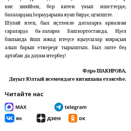
нисә хикәйәһен, бер әкиәтен уҡып ишеттерҙе,
балаларҙың һорауҙарына яуап бирҙе, әңгәмәләште.
Шулай итеп, был иҫтәлекле даталарға арналған
сараларҙа ба-лаларға Башҡортостанда, Иҙел
башында йәшәп ижад итеүсе яҙыусылар мираҫын
алып барып еткерергә тырыштыҡ. Был эште беҙ
артабан да дауам итербеҙ!
Флүрә ШАКИРОВА,
Дауыт Юлтый исемендәге китапхана етәксеһе.
Читайте нас