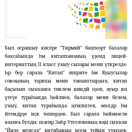
Был осрашыу кисәләре "Тирмәкәй" башҡорт балалар
баҡсаһында һәм китапхананың үҙендә лицей-
интернаттың II класс уҡыу-сылары менән үткәрелде.
Һәр бер сарала "Китап" нәшриәте һәм Яҙыусылар
союзының тарихы менән таныштырҙыҡ, китап
баҫылып сыҡҡанға тиклем ниндәй оҙон, ауыр юл
үтеүе тураһында һөйләнек, балалар менән белем,
уҡыу, китап тураһында әңгәмәләштек, мәҡәлдәр һәм
әйтемдәрҙе иҫкә төшөрҙөк. Был сарала һөйөнөслө
ваҡиға булды: шағирә Зѳһрә Үтәғолованың яңы сыҡҡан
"Йәнле мунсаҡ" китабының исем туйын үткәрҙек.