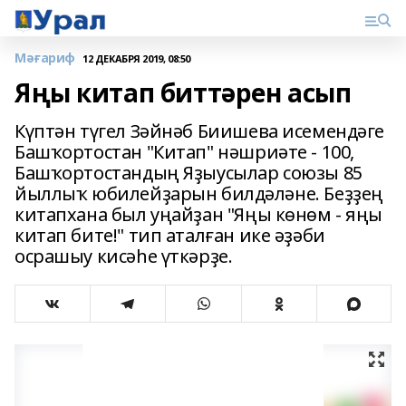
Мәғариф
12 ДЕКАБРЯ 2019, 08:50
Яңы китап биттәрен асып
Күптән түгел Зәйнәб Биишева исемендәге
Башҡортостан "Китап" нәшриәте - 100,
Башҡортостандың Яҙыусылар союзы 85
йыллыҡ юбилейҙарын билдәләне. Беҙҙең
китапхана был уңайҙан "Яңы көнөм - яңы
китап бите!" тип аталған ике әҙәби
осрашыу кисәһе үткәрҙе.