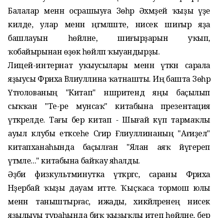
Балалар менән осрашыуға Зѳһрә Әхмәҙей ҡыҙы үҙе
килде, улар менән әңгәмәләште, нисек шиғыр яҙа
башлауын һөйләне, шиғырҙарын уҡып,
ҡобайырынан өҙөк һөйләп ҡыуандырҙы.
Лицей-интернат уҡыусылары ме
нән үткән сарала
яҙыусы Фәриха Вәлиуллина ҡатнашты. Иң башта
Зөһрә
Үтәғолованың "Китап" нәш
риәтендә яңы баҫылып
сыҡҡан "Те-ре мунсаҡ" китабына презентация
үткәрелде. Тағы бер китап - Шығай күп тармаҡлы
ауыл клубы етәксеһе Сәғирә Ғәлиуллинаның "Ағиҙел"
китапханаһында баҫылған "Ялан аяҡ йүгереп
үтмәле..." китабына байҡау яһалды.
Әҙәби физкультминутка үткәргәс, сараны Фәриха
Нәҙербай ҡыҙы дауам итте. Ҡыҫҡаса тормош юлы
менән таныштырғас, ижады, хикәйәләренең нисек
яҙылыуы тураһында биҡ ҡыҙыҡлы итеп һөйләне, бер