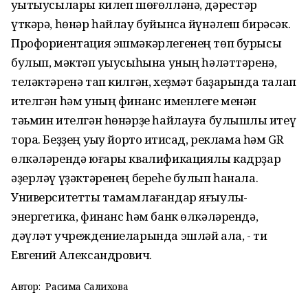
уҡытыусылары килеп шөғөлләнә, дәрестәр
үткәрә, һөнәр һайлау буйынса йүнәлеш бирәсәк.
Профориентация эшмәкәрлегенең төп бурысы
булып, мәктәп уҡыусыһына уның һәләттәренә,
теләктәренә тап килгән, хеҙмәт баҙарында талап
ителгән һәм уның финанс именлеге менән
тәьмин ителгән һөнәрҙе һайлауға булышлыҡ итеү
тора. Беҙҙең уҡыу йорто иҡтисад, реклама һәм GR
өлкәләрендә юғары квалификациялы кадрҙар
әҙерләү үҙәктәренең береһе булып һанала.
Университетты тамамлағандар яғыулыҡ-
энергетика, финанс һәм банк өлкәләрендә,
дәүләт учреждениеларында эшләй ала, - ти
Евгений Александрович.
Автор:
Расима Салихова