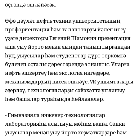
өҫтөндә эшләйәсәк.
Өфө дәүләт нефть техник университетының
профориентация һәм таланттарҙы йәлеп итеү
үҙәге директоры Евгений Шамонин презентация
аша уҡыу йорто менән яҡындан таныштырғандан
һуң, уҡыусылар һәм студенттар дүрт төркөмгә
бүленеп оҫталыҡ дәрестәрендә ҡатнашты. Уларға
нефть эшкәртеү һәм экология нигеҙҙәре,
механизмдарҙың нисек эшләүе, VR ҡушымталары
әҙерләү, технологияларҙы сәйәхәттә ҡулланыу
һәм башҡалар тураһында һөйләнеләр.
- Гимназияла инженер-технологиялар
лабораторияһы асылыуы мөһим ваҡиға. Сөнки
уҡыусылар менән уҡыу йорто хеҙмәткәрҙәре һәм