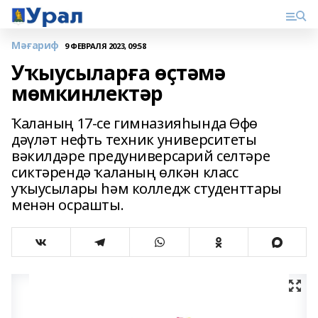
Мәғариф
9 ФЕВРАЛЯ 2023, 09:58
Уҡыусыларға өҫтәмә
мөмкинлектәр
Ҡаланың 17-се гимназияһында Өфө
дәүләт нефть техник университеты
вәкилдәре предуниверсарий селтәре
сиктәрендә ҡаланың өлкән класс
уҡыусылары һәм колледж студенттары
менән осрашты.