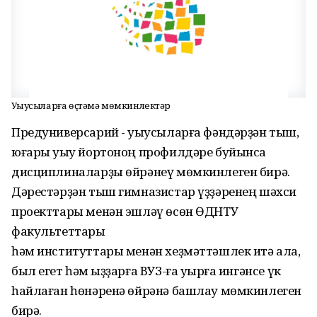
Уҡыусыларға өҫтәмә мөмкинлектәр
Предуниверсарий - уҡыусыларға фәндәрҙән тыш,
юғары уҡыу йортоноң профилдәре буйынса
дисциплиналарҙы өйрәнеү мөмкинлеген бирә.
Дәрестәрҙән тыш гимназистар үҙҙәренең шәхси
проекттары менән эшләү өсөн ӨДНТУ
факультеттары
һәм институттары менән хеҙмәттәшлек итә ала,
был егет һәм ҡыҙҙарға ВУЗ-ға уҡырға ингәнсе үк
һайлаған һөнәренә өйрәнә башлау мөмкинлеген
бирә.