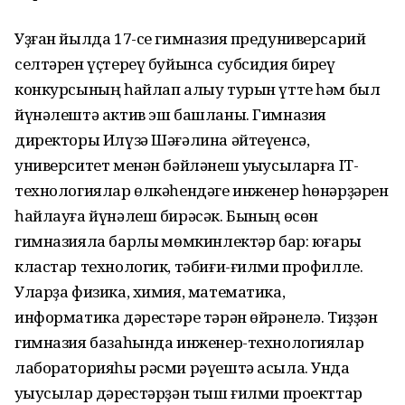
Уҙған йылда 17-се гимназия предуниверсарий
селтәрен үҫтереү буйынса субсидия биреү
конкурсының һайлап алыу турын үтте һәм был
йүнәлештә актив эш башланы. Гимназия
директоры Илүзә Шәғәлина әйтеүенсә,
университет менән бәйләнеш уҡыусыларға IT-
технологиялар өлкәһендәге инженер һөнәрҙәрен
һайлауға йүнәлеш бирәсәк. Бының өсөн
гимназияла барлыҡ мөмкинлектәр бар: юғары
кластар технологик, тәбиғи-ғилми профилле.
Уларҙа физика, химия, математика,
информатика дәрестәре тәрән өйрәнелә. Тиҙҙән
гимназия базаһында инженер-технологиялар
лабораторияһы рәсми рәүештә асыла. Унда
уҡыусылар дәрестәрҙән тыш ғилми проекттар