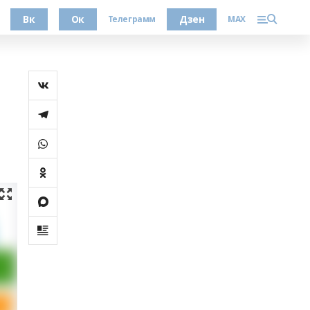
Вк
Ок
Дзен
Телеграмм
MAX