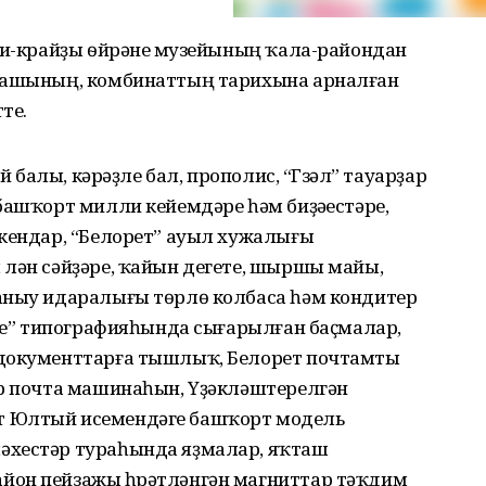
хи-крайҙы ѳйрәнеү музейының ҡала-райондан
 башының, комбинаттың тарихына арналған
те.
й балы, кәрәҙле бал, прополис, “Гүзәл” тауарҙар
башҡорт милли кейемдәре һәм биҙәүестәре,
екендар, “Белорет” ауыл хужалығы
үлән сәйҙәре, ҡайын дегете, шыршы майы,
аныу идаралығы төрлө колбаса һәм кондитер
әге” типографияһында сығарылған баҫмалар,
 документтарға тышлыҡ, Белорет почтамты
ир почта машинаһын, Үҙәкләштерелгән
т Юлтый исемендәге башҡорт модель
әхестәр тураһында яҙмалар, яҡташ
йон пейзажы һүрәтләнгән магниттар тәҡдим