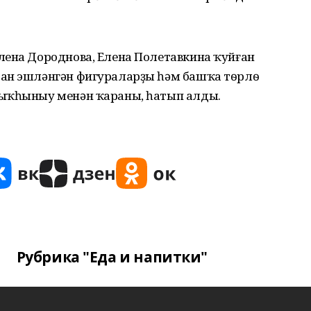
лена Дороднова, Елена Полетавкина ҡуйған
тан эшләнгән фигураларҙы һәм башҡа тѳрлѳ
ҙыҡһыныу менән ҡараны, һатып алды.
Рубрика "Еда и напитки"