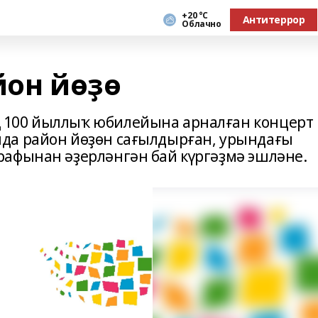
+20 °С
Антитеррор
Облачно
йон йөҙө
 100 йыллыҡ юбилейына арналған концерт
да район йөҙөн сағылдырған, урындағы
афынан әҙерләнгән бай күргәҙмә эшләне.