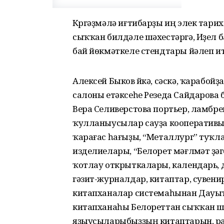
Күргәҙмәлә иғтибарҙы иң элек тари
сыҡҡан билдәле шәхестәргә, Иҙел
бай йѳкмәткеле стендтары йәлеп ит
Алексей Быков йүкә, сәскә, ҡарабойҙа
салоны етәксеһе Резеда Сайдарова 
Вера Селиверстова портьер, ламбр
ҡулланыусылар сауҙа кооперативы 
ҡарағас һағыҙы, “Металлург” туҡл
изделиелары, “Белорет мәғлүмәт үҙ
ҡотлау открыткалары, календарь,
гәзит-журналдар, китаптар, сувен
китапханалар системаһынан Дауы
китапханаһы Белореттан сыҡҡан ш
яҙыусыларыбыҙҙың китаптарын, ра