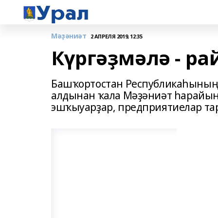
Мәҙәниәт
2 АПРЕЛЯ 2019, 12:35
Күргәҙмәлә - ра
Башҡортостан Республикаһының
алдынан ҡала Мәҙәниәт һарайын
эшҡыуарҙар, предприятиелар тар