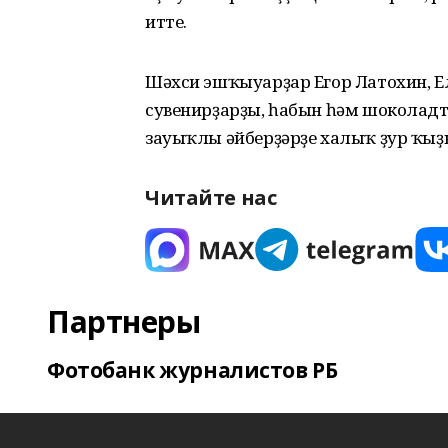
итте.
Шәхси эшҡыуарҙар Егор Латохин, Е
сувенирҙарҙы, һабын һәм шоколад
зауыҡлы әйберҙәрҙе халыҡ ҙур ҡы
Читайте нас
Партнеры
Фотобанк журналистов РБ