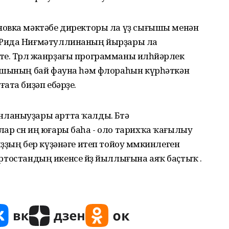
новка мәктәбе директоры ла үҙ сығышы менән
 Рида Ниғмәтуллинаның йырҙары ла
. Төрлө жанрҙағы программаны илһөйәрлек
башының бай фауна һәм флораһын күрһәткән
ата биҙәп ебәрҙе.
ланыуҙары артта ҡалды. Бөтә
 өсөн иң юғары баһа - оло тарихҡа ҡағылыу
ҙҙың бер күҙәнәге итеп тойоу мөмкинлеген
ҡортостандың икенсе йөҙ йыллығына аяҡ баҫтыҡ .