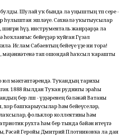
 булды. Шулай уҡ бында ла уңыштың төп сере -
бер һулыштан эшләүе. Сәхнәлә уҡытыусылар
 шиғри һүҙ, инструменталь жанрҙарҙа ла
ә һоҡланғыс бейеүҙәр ҡуйған Гүзәл
илә. Ислам Сабаевтың бейеүе үҙе ни тора!
 мәҙәниәтенә тап ошондай һаҡсыл ҡарашты
р юл мәктәптәрендә. Туҡандың тарихы
гән. 1888 йылдан Туҡан руднигы эраһы
дың бер өлөшө - үҙҙәренең бәләкәй Ватаны
, хор башҡарыусылар һәм бейеүселәр,
алаҡсылар, фольклор коллективы һәм
триотик рухта һәм бер тында бәйән итеүгә
ы, Рәсәй Геройы Дмитрий Плотниковҡа ла дан