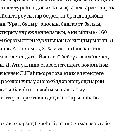
ашев тураһындағы яҡты иҫтәлектәрҙе байраҡ
ойоштороусылар беҙҙең төп брендтарыбыҙ -
н “Урал батыр” эпосын, башҡорт балын,
ырыу учреждениеларын, ә иң мөһиме - 160
м берҙәмлеген күҙ уңынан ысҡындырмаған. Д.
инов, А. Исламов, Х. Хамматов башҡарған
етәкселегендәге “Йәшлек” бейеү ансамбленең
, Д. Атауллина етәкселегендәге вокаль һәм
н менән Л.Шаһиморатова етәкселегендәге
р менән уйнау ансамблдәренең, сценарий
ғы, бай фантазияһы менән сағыу
илтереп, фестивалдең иң юғары баһаһы -
етәкселәрҙең береһе булған Сермән мәктәбе