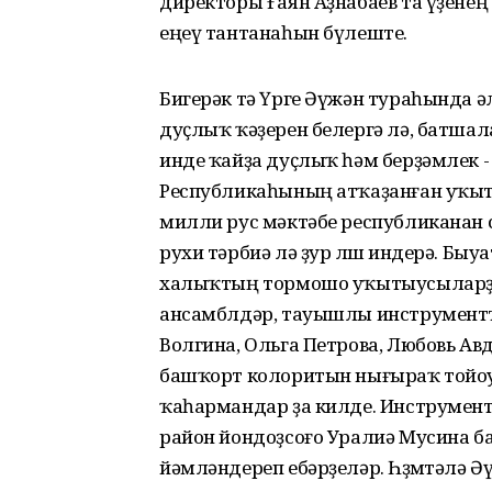
директоры Ғаян Аҙнабаев та үҙене
еңеү тантанаһын бүлеште.
Бигерәк тә Үрге Әүжән тураһында ә
дуҫлыҡ ҡәҙерен белергә лә, батшал
инде ҡайҙа дуҫлыҡ һәм берҙәмлек 
Республикаһының атҡаҙанған уҡыт
милли рус мәктәбе республиканан 
рухи тәрбиә лә ҙур өлөш индерә. Б
халыҡтың тормошо уҡытыусыларҙы
ансамблдәр, тауышлы инструментт
Волгина, Ольга Петрова, Любовь А
башҡорт колоритын нығыраҡ тойо
ҡаһармандар ҙа килде. Инструмент
район йондоҙсоғо Уралиә Мусина б
йәмләндереп ебәрҙеләр. Һөҙөмтәлә 