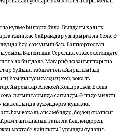
ң тәрбиәләнеүселәре һәм коллегалары менән
ллә күпме һөйләргә була. Бындағы халыҡ
арға ғына хас байрамдар уҙғарырға ла белә. Ә
- шунда һәр саҡ уңыш бар. Башҡортостан
ыусыһы Валентина Серегина етәкселегендәге
ситтә лә билдәле. Мәғариф ҡаҙаныштарына
ыуаттар буйына тәбиғәттән айырылғыһыҙ
ң һәм уҡыусыларҙың хор, вокаль
ар, йырсылар Алексей Кондратьев, Елена
вдеева сығыштарында сағылды. Ә инде милли
у маҡсатында әүжәндәргә ҡунаҡҡа
аль һәм вокаль ансамблдәр, беҙҙең яратҡан
айрам тантанаһын тағы ла йәнләндереп,
Әүжән мәктәбе лайыҡлы I урынды яуланы.