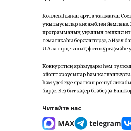
Коллегаһынан артта ҡалмаған Сос
уҡытыусылар ансамблен йәмләне.
программаның уңышын тәшкил итте
тематикаһы берләштерҙе, ә Иҙел 
Л.Алаторцеваның фотокүргәҙмәһе уғ
Конкурстың ярһыуҙары һәм тулҡын
ойоштороусылар һәм ҡатнашыусылар
һәм үҙебеҙҙе яратҡан республикабы
бирҙе. Беҙ бит хәҙер бөтәбеҙ ҙә Баш
Читайте нас