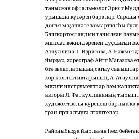
танылған офтальмолог Эрнст Мулд
урынына күтәреп баралар. Сараны 
донъя мәҙәниәте ҡомартҡыһы булға
Башҡортостандың танылған һауыҡт
милләт вәкилдәренең дуҫлығын һә
Атауллина, Г. Иҙрисова, А. Нәжметд
йырҙар, хореограф Айгөл Мағазова 
бөтә звеноларының сағыу сығыштары
хор коллективтарының, А. Атаулли
милли инструменттар һәм ҡалаҡта
авторы Л. Фәтҡуллинаның тырышлы
художестволы күренеш барлыҡҡа к
гран-при алыуға өлгәштеләр.
Районыбыҙҙа йырлаған һәм бейегән 