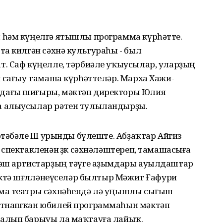
 һәм күңелгә ятышлы программа күрһәтте.
та килгән сәхнә культураһы - был
. Саф күңелле, тәрбиәле уҡыусылар, уларҙың
ы сағыу тамаша күрһәттеләр. Марха Хажи-
дағы шиғыры, мәктәп директоры Юлия
а алыусылар рәтен тулыландырҙы.
тәбәле III урынды бүлеште. Абҙаҡтар Айгиз
спектакленән өҙөк сәхнәләштереп, тамашасыға
Йәш артистарҙың тәүге аҙымдары ауылдаштар
ктә шөғөлләнеүселәр былтыр Мәжит Ғафури
ма театры сәхнәһендә лә уңышлы сығыш
ҡатнашҡан юбилей программаһын мәктәп
алып барыуы ла маҡтауға лайыҡ.