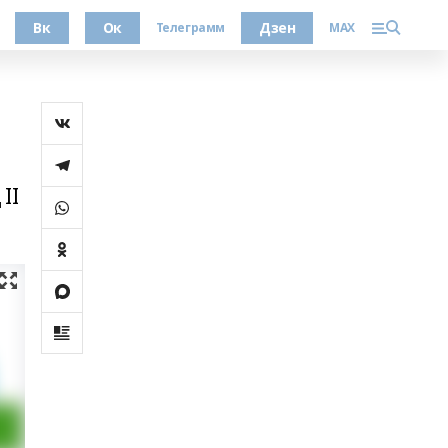
Вк
Ок
Дзен
Телеграмм
MAX
II