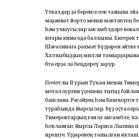
Үткәлдәр ҙә беренселек тажына эйә
мәҙәниәт йорто менән мәктәптең 
һәм уҡыусылар ансамблдәре вокал,
юғары кимәлдә балҡыны. Бигерәк т
Шәғәлинаға рәхмәт һүҙҙәрен әйтке к
Халҡыбыҙҙың милли тамырҙарына,
бөтә ерҙә лә һеңдереү зарур.
Почетлы II урын Туҡан менән Тиме
металлургия үҫешенә тығыҙ бәйлән
башлана. Рәсәйҙең һәм Башҡортостан
тураһында йырсылар, һүҙ оҫталары
Тимеровтарҙың ғаилә ансамбле, ҡ
һоҡланғыс йырсы Лариса Лыгина па
иреште. Үҙҙәренең танылған яҡташ