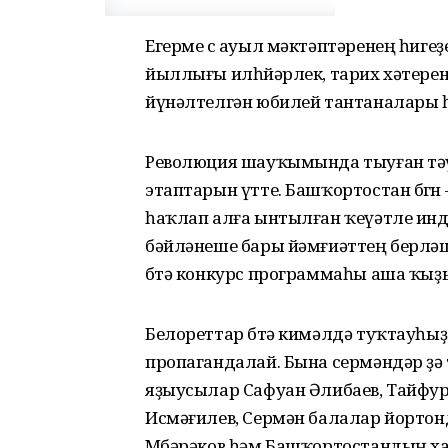
Егерме өс ауыл мәктәптәренең һиге
йыллығы илһөйәрлек, тарих хәтерен
йүнәлтелгән юбилей тантаналары
Революция шауҡымында тыуған тәүг
этаптарын үтте. Башҡортостан бөгөн
һаҡлап алға ынтылған ҡеүәтле инд
бәйләнеше бары йәмғиәттең берләш
бөтә конкурс программаһы аша ҡыҙ
Белореттар бөтә кимәлдә туҡтауһ
пропагандалай. Бына сермәндәр ҙә 
яҙыусылар Сафуан Әлибаев, Тайфур
Исмәғилев, Сермән балалар йортон
Мөбәрәков һәм Башҡортостандың ха