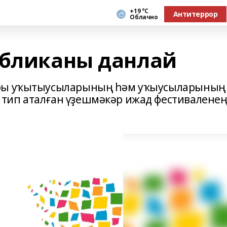
+19 °С
Антитеррор
Облачно
убликаны данлай
ары уҡытыусыларының һәм уҡыусыларының
ип аталған үҙешмәкәр ижад фестиваленең 