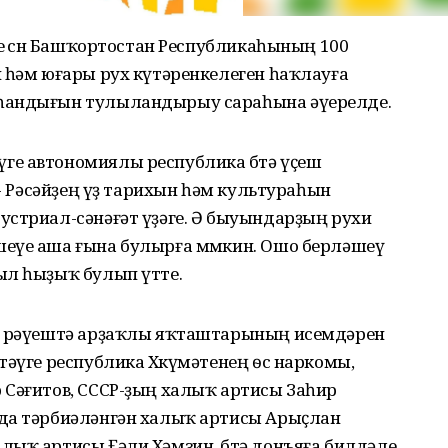
ҙе өсөн Башҡортостан Республикаһының 100
 һәм юғары рух күтәренкелеген һаҡлауға
 һандығын тулыландырыу сараһына әүерелде.
е автономиялы республика бөтә үҫеш
 - Рәсәйҙең үҙ тарихын һәм культураһын
устриал-сәнәғәт үҙәге. Ә быуындарҙың рухи
еүе аша ғына булырға мөмкин. Ошо берләшеү
ыл һыҙыҡ булып үтте.
ыҙ рәүештә арҙаҡлы яҡташтарының исемдәрен
тәүге республика Хөкүмәтенең ѳс наркомы,
 Сәғитов, СССР-ҙың халыҡ артисы Заһир
да тәрбиәләнгән халыҡ артисы Арыҫлан
лыҡ артисы Ғәли Хәмзин, бөтә донъяға билдәле