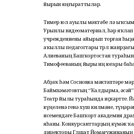
йырын яңғыраттылар.
Тимер юл ауылы мәктәбе лә ыҡсым
Урынлы видеоматериал, һәр яҡлап 
учреждениены айырып торған һыҙат
аҡыллы педагогтары төрлө жанрҙағ
Алиеваның Башҡортостан тураһын
Тимофееваның йыры иң юғары баһ
Абҙаҡ һәм Сосновка мәктәптәре мәр
Баймөхәмәтовтың “Ҡалдырма, әсәй” 
Театр йылы тураһында иҫкәртте. 
күңеленә генә хуш килмәне, түңәрә
исемендәге Башҡорт академия дра
яһаны. Конкурсанттарҙың күмәк 
директоры Гөлшат Йомағужинаның 