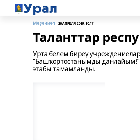
Мәҙәниәт
26 АПРЕЛЯ 2019, 10:17
Таланттар респ
Урта белем биреү учреждениел
“Башҡортостанымды данлайым!” т
этабы тамамланды.