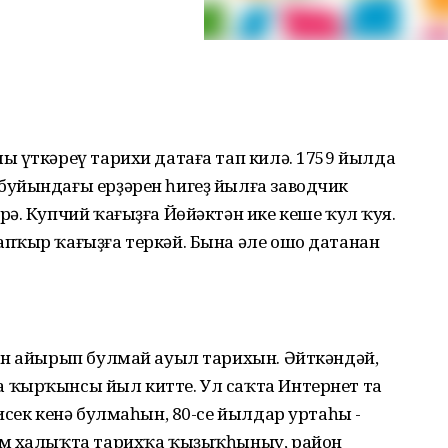
ы үткәреү тарихи датаға тап килә. 1759 йылда
уйындағы ерҙәрен һигеҙ йылға заводчик
ә. Купчий ҡағыҙға Йөйәктән ике кеше ҡул ҡуя.
пҡыр ҡағыҙға теркәй. Бына әле ошо датанан
ан айырып булмай ауыл тарихын. Әйткәндәй,
 ҡырҡынсы йыл китте. Ул саҡта Интернет та
исек кенә булмаһын, 80-се йылдар уртаһы -
ем халыҡта тарихҡа ҡыҙыҡһыныу, район