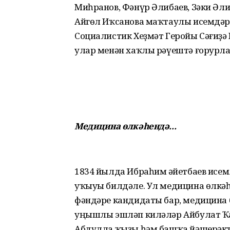
Миһранов, Фәнүр Әлибаев, Зәки Әли
Айгөл Иҡсанова маҡтаулы исемдәр
Социалистик Хеҙмәт Геройы Сәғиҙә
улар менән хаҡлы рәүештә ғорурла
Медицина өлкәһендә...
1834 йылда Ибраһим Һәйетбаев исе
уҡыуы билдәле. Ул медицина өлкәһе
фәндәре кандидаты бар, медицина 
уңышлы эшләп киләләр Айбулат Ҡ
Абдулла ҡыҙы һәм башҡа йәшерәк