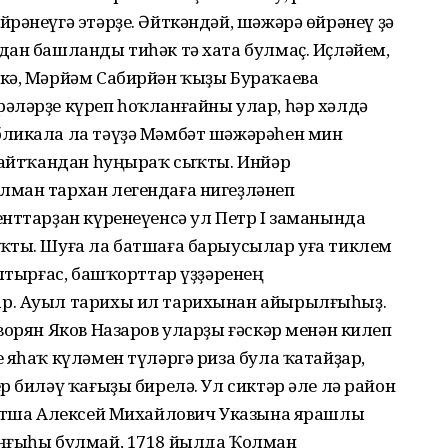
рәнеүгә этәрҙе. Әйткәндәй, шәжәрә өйрәнеү ҙә
дан башланды тиһәк тә хата булмаҫ. Иҫләйем,
кә, Мәрйәм Сабирйән ҡыҙы Бураҡаева
әләрҙе күреп һоҡланғайны улар, һәр хәлдә
бликала ла тәүҙә Мәмбәт шәжәрәһен мин
 ҡайтҡандан һуңыраҡ сыҡты. Инйәр
лман тархан легендаға нигеҙләнеп
нттарҙан күренеүенсә ул Петр I заманында
ҡты. Шуға ла батшаға барыусылар уға тиклем
ултырғас, башҡорттар үҙҙәренең
р. Ауыл тарихы ил тарихынан айырылғыһыҙ.
ворян Яков Назаров уларҙы ғәскәр менән килеп
 яһаҡ күләмен түләргә риза була ҡатайҙар,
р биләү ҡағыҙы бирелә. Ул сиктәр әле лә район
батша Алексей Михайлович Указына ярашлы
уңғыһы булмай, 1718 йылда Ҡолман