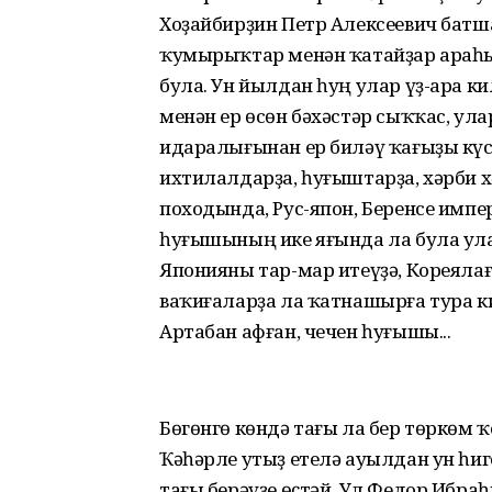
Хоҙайбирҙин Петр Алексеевич батш
ҡумырыҡтар менән ҡатайҙар араһын
була. Ун йылдан һуң улар үҙ-ара к
менән ер өсөн бәхәстәр сыҡҡас, ул
идаралығынан ер биләү ҡағыҙы кү
ихтилалдарҙа, һуғыштарҙа, хәрби 
походында, Рус-япон, Беренсе имп
һуғышының ике яғында ла була ула
Японияны тар-мар итеүҙә, Кореяла
ваҡиғаларҙа ла ҡатнашырға тура 
Артабан афған, чечен һуғышы...
Бөгөнгө көндә тағы ла бер төркөм 
Ҡәһәрле утыҙ етелә ауылдан ун һиг
тағы берәүҙе өҫтәй. Ул Федор Ибр