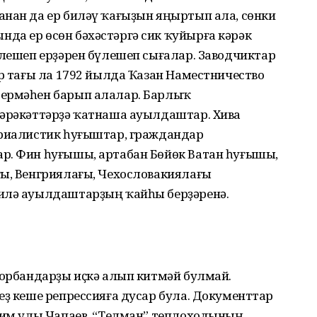
анан да ер биләү ҡағыҙын яңыртып ала, сөнки
да ер өсөн бәхәстәргә сик ҡуйырға кәрәк
илешеп ерҙәрен бүлешеп сығалар. Заводчиктар
ар тағы ла 1792 йылда Ҡазан Наместничество
сермәһен барып алалар. Барлыҡ
хәрәкәттәрҙә ҡатнаша ауылдаштар. Хива
ериалистик һуғыштар, граждандар
р. Фин һуғышы, артабан Бөйөк Ватан һуғышы,
ғы, Венгриялағы, Чехословакиялағы
килә ауылдаштарҙың ҡайһы берҙәренә.
ҡорбандарҙы иҫкә алып китмәй булмай.
еҙ кеше репрессияға дусар була. Документтар
аһим улы Чапаев, “Телман” теплоходының