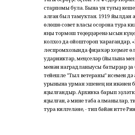
старпомы була. Бына ун туғыҙ кеше
алған был тамуҡтан. 1919 йылдан 
өлөшө совет власы осорона тура кил
яңы тормош төҙөрҙәренә ысын күң
колхоз да ойоштороп ҡарағандар, 
леспромхозында фиҙаҡәр хеҙмәт өл
ударниктар, меңселәр (йылына мең
менән наградланыусы батырҙар ҙа 
тейешле "Тыл ветераны" исемен дә 
урынына урман эшенең ни икәнен 
яҙылғандыр. Архивҡа барып эҙләтк
яҙылған, ә мине таба алманылар, 
тура килгеләне, - тип бәйән итте Р