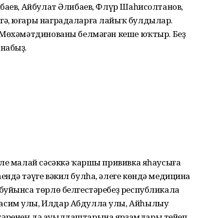
баев, Айбулат Әлибаев, Флүр Шаһисолтанов,
гә, юғары наградаларға лайыҡ булдылар.
 Мөхәмәтдинованы белмәгән кеше юҡтыр. Беҙ
набыҙ.
мле малай сәсәккә ҡаршы прививка яһаусыға
ндә тәүге вәкил булһа, әлеге көндә медицина
буйынса төрлө белгестәребеҙ республикала
асим улы, Илдар Абдулла улы, Айһылыу
тәренең дә ауылдаштарына ярҙамдары тейеп