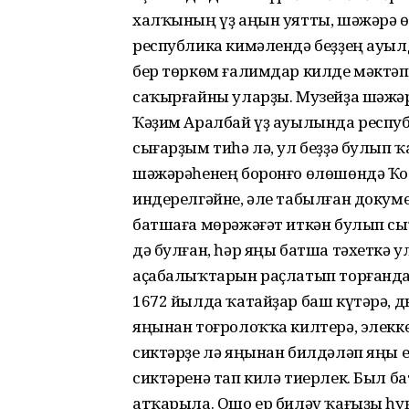
халҡының үҙ аңын уятты, шәжәрә өй
республика кимәлендә беҙҙең ауыл
бер төркөм ғалимдар килде мәктәп
саҡырғайны уларҙы. Музейҙа шәжәр
Ҡәҙим Аралбай үҙ ауылында респу
сығарҙым тиһә лә, ул беҙҙә булып
шәжәрәһенең боронғо өлөшөндә Ҡо
индерелгәйне, әле табылған докуме
батшаға мөрәжәғәт иткән булып сы
дә булған, һәр яңы батша тәхеткә 
аҫабалыҡтарын раҫлатып торғанда
1672 йылда ҡатайҙар баш күтәрә, д
яңынан тоғролоҡҡа килтерә, элекке
сиктәрҙе лә яңынан билдәләп яңы е
сиктәренә тап килә тиерлек. Был 
атҡарыла. Ошо ер биләү ҡағыҙы һ