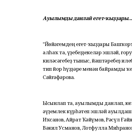
Ауылымды данлай егет-ҡыҙҙары..
"Йөйәгемдең егет-ҡыҙҙары Башҡор
алһаҡ та, үҙебеҙҙекеләр эшләй, ғор
киләсәгебеҙ тыныс, йәштәребеҙ илеб
тип йор һүҙҙәре менән байрамды 
Сәйғәфәрова.
Ысынлап та, ауылымды данлап, юғ
әүҙемлек күрһәтеп эшләй ауылдашт
Иҡсанов, Айрат Ҡәйүмов, Рәсүл Ғәй
Вәкил Усманов, Лотфулла Миһранов