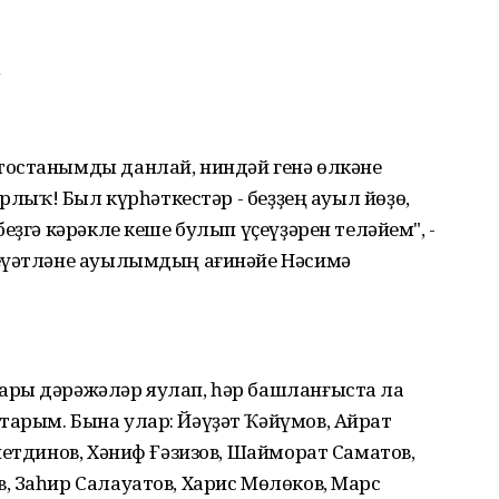
.
тостанымды данлай, ниндәй генә өлкәне
урлыҡ! Был күрһәткестәр - беҙҙең ауыл йөҙө,
еҙгә кәрәкле кеше булып үҫеүҙәрен теләйем", -
ҡеүәтләне ауылымдың ағинәйе Нәсимә
ары дәрәжәләр яулап, һәр башланғыста ла
арым. Бына улар: Йәүҙәт Ҡәйүмов, Айрат
нетдинов, Хәниф Ғәзизов, Шайморат Саматов,
, Заһир Салауатов, Харис Мөлөков, Марс