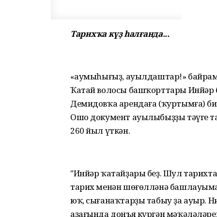
Тарихҡа күҙ һалғанда...
«Һаумыһығыҙ, ауылдаштар!» байрам
Ҡатай волосы башҡорттары Инйәр б
Демидовҡа арендаға (ҡуртымға) бир
Ошо документ ауылыбыҙҙы тәүге та
260 йыл үткән.
"Инйәр ҡатайҙары беҙ. Шул тарихт
тарих менән шөғөлләнә башлауыма
юҡ, сығанаҡтарҙы табыу ҙа ауыр. Н
аҙағында донъя күргән мәҡәләләр