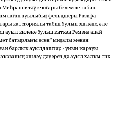
 Миһранов тәүге юғары белемле табип.
амлаған ауылыбыҙ фельдшеры Разифа
ғары категориялы табип булып эшләне, әле
п ауыл килене булып киткән Рәмзиә апай
ҙмәт батырлығы өсөн” миҙалы менән
улған барлыҡ ауылдаштар - уның ҡарауы
хаҡованың эшләү дәүерен дә ауыл халҡы тик