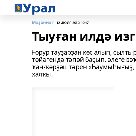
Мәҙәниәт
12 ИЮЛЯ 2019, 10:17
Тыуған илдә изг
Ғорур тауҙарҙан көс алып, сылты
төйәгендә тәпәй баҫып, әлеге в
ҡан-ҡәрҙәштәрен «Һаумыһығыҙ,
халҡы.