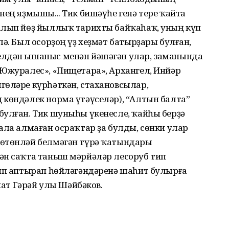
нең яҙмышы... Тик бишәүһе генә тере ҡайта
алып йөҙ йыллыҡ тарихты байҡаһаҡ, уның күп
ә. Был осорҙоң үҙ хеҙмәт батырҙары булған,
елдән ышаныс менән йәшәгән улар, заманында
«Южуралес», «Пищетара», Архангел, Инйәр
гөләре күрһәткән, стахановсылар,
 көндәлек норма үтәүселәр), “Алтын балта”
булған. Тик шуныһы үкенесле, ҡайһы берҙә
ала алмаған осраҡтар ҙа булды, сөнки улар
бѳтѳнләй белмәгән түрә ҡатындары
ән саҡта таныш мәрйәләр лесоруб тип
тип аптырап һөйләгәндәренә шаһит булырға
инат Гәрәй улы Шәйбәков.