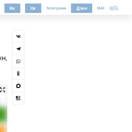
Вк
Ок
Дзен
Телеграмм
MAX
ын,