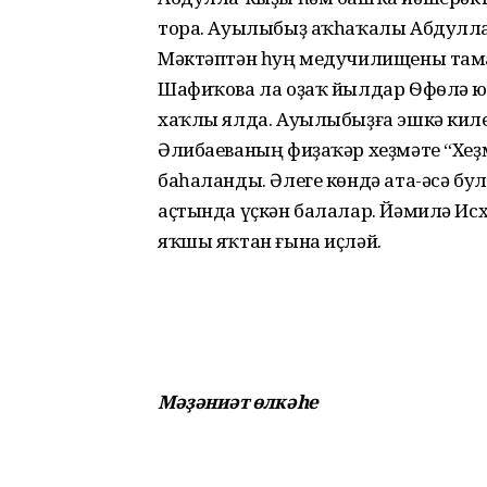
тора. Ауылыбыҙ аҡһаҡалы Абдулла
Мәктәптән һуң медучилищены там
Шафиҡова ла оҙаҡ йылдар Ѳфѳлә ю
хаҡлы ялда. Ауылыбыҙға эшкә киле
Әлибаеваның фиҙаҡәр хеҙмәте “Хе
баһаланды. Әлеге көндә ата-әсә б
аҫтында үҫкән балалар. Йәмилә Ис
яҡшы яҡтан ғына иҫләй.
Мәҙәниәт өлкәһе