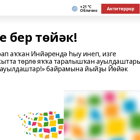
+21 °С
Антитеррор
Облачно
е бер төйәк!
рап аҡҡан Инйәрендә һыу инеп, изге
әҡытта төрлө яҡҡа таралышҡан ауылдаштар
 ауылдаштар!» байрамына йыйҙы Йөйәк