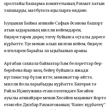
ҡоролтайы Башҡарма комитетының Рәхмәт хатын
тапшырҙы, матбуғатҡа яҙылырға өндәне.
Һуңынан Баймаҡ ағинәйе Сафыя Әсәнова башҡорт
ҡатын-ҡыҙҙарының милли кейемдәрен,
биҙәүестәрен дөрөҫ тегеү буйынса оҫталыҡ дәресе
күрһәтте. Үҙе менән алып килгән кейем, биҙәүес
өлгөләрен барыһы ла ҡыҙыҡһынып ҡараны.
Артабан сәхнәлә баймаҡтар һәм белореттар бер-
береһенә йыр-моң, бейеү буйынса ижади
күстәнәстәр бүләк итте, мөнәжәттәр әйтте,
милли йолаларыбыҙҙы күрһәтте. Бигерәк тә
Рәйлә Иҫәнғужина етәкселегендәге Хөсәйен
ауылы ағинәйҙәре менән Хөсәйен мәҙәниәт йорто
етәксеһе Дилбәр Рәхмәтованың “Бәпес күрһәтеү”