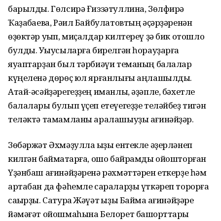
барылды. Гөлсирә Ғиззәтуллина, Зөлфирә
Ҡаҙаҡбаева, Рәил Байбулатовтың әҫәрҙәренән
өҙөктәр уҡып, миҫалдар килтереү ҙә бик отошло
булды. Уҡыусыларға бирелгән һорауҙарға
яуаптарҙан был тәрбиәүи теманың балалар
күңеленә дөрөҫ юл ярғанлығы аңлашылды.
Атай-әсәйҙәрегеҙҙең иманлы, әҙәпле, бәхетле
балалары булып үҫеп етеүегеҙҙе теләйбеҙ тигән
теләктә тамамланы аралашыуҙы ағинәйҙәр.
Зөбәржәт Әхмәҙулла ҡыҙы ентекле әҙерләнеп
килгән баймаҡтарға, ошо байрамды ойошторған
Үҙәнбаш ағинәйҙәренә рәхмәттәрен еткерҙе һәм
артабан да фәһемле сараларҙы үткәреп торорға
саҡырҙы. Сатура Жәүәт ҡыҙы Баймаҡ ағинәйҙәре
йәмәғәт ойошмаһына Белорет башҡорттары