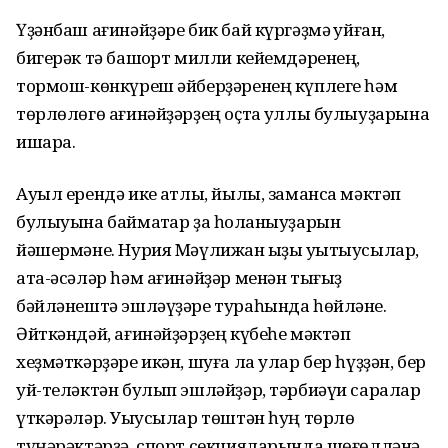
Үҙәнбаш ағинәйҙәре бик бай күргәҙмә ҡуйған,
бигерәк тә башҡорт милли кейемдәренең,
тормош-көнкүреш әйберҙәренең күплеге һәм
төрлөлөгө ағинәйҙәрҙең оҫта ҡуллы булыуҙарына
ишара.
Ауыл ерендә ике ҡатлы, йылы, заманса мәктәп
булыуына баймаҡтар ҙа һоҡланыуҙарын
йәшермәне. Нурия Мәүлижан ҡыҙы уҡытыусылар,
ата-әсәләр һәм ағинәйҙәр менән тығыҙ
бәйләнештә эшләүҙәре тураһында һөйләне.
Әйткәндәй, ағинәйҙәрҙең күбеһе мәктәп
хеҙмәткәрҙәре икән, шуға ла улар бер һүҙҙән, бер
уй-теләктән булып эшләйҙәр, тәрбиәүи саралар
үткәрәләр. Уҡыусылар төштән һуң төрлө
түңәрәктәрҙә, спорт секцияларында шөғөлләнә.