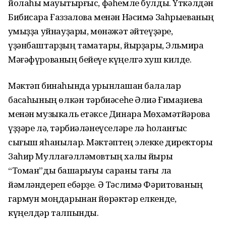
йолаһы мауыҡтырғыс, фәһемле булды. Үткәлдән
Бибисара Ғаззалова менән Нәсимә Заһрыеваның
ҡумыҙҙа уйнауҙары, мөнәжәт әйтеүҙәре,
үҙәнбаштарҙың таҡмаҡтары, йырҙары, Эльмира
Мәғәфүрованың бейеүе күңелгә хуш килде.
Мәктәп бинаһында урынлашҡан балалар
баҡсаһының өлкән тәрбиәсеһе Әлиә Ғимаҙиева
менән музыкаль етәксе Динара Мөхәмәтйәрова
үҙҙәре лә, тәрбиәләнеүселәре лә һоҡланғыс
сығыш яһанылар. Мәктәптең элекке директоры
Заһир Муллағәлләмовтың халыҡ йыры
“Томан”ды башҡарыуы сараны тағы ла
йәмләндереп ебәрҙе. Ә Тәслимә Фәритованың
гармун моңдарынан йөрәктәр елкенде,
күңелдәр талпынды.