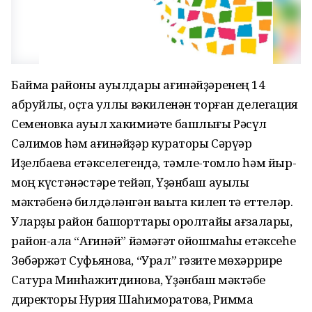
Баймаҡ районы ауылдары ағинәйҙәренең 14
абруйлы, оҫта ҡуллы вәкиленән торған делегация
Семеновка ауыл хакимиәте башлығы Рәсүл
Сәлимов һәм ағинәйҙәр кураторы Сәрүәр
Иҙелбаева етәкселегендә, тәмле-томло һәм йыр-
моң күстәнәстәре тейәп, Үҙәнбаш ауылы
мәктәбенә билдәләнгән ваҡытҡа килеп тә еттеләр.
Уларҙы район башҡорттары ҡоролтайы ағзалары,
район-ҡала “Ағинәй” йәмәғәт ойошмаһы етәксеһе
Зөбәржәт Суфьянова, “Урал” гәзите мөхәррире
Сатура Минһажитдинова, Үҙәнбаш мәктәбе
директоры Нурия Шаһиморатова, Римма