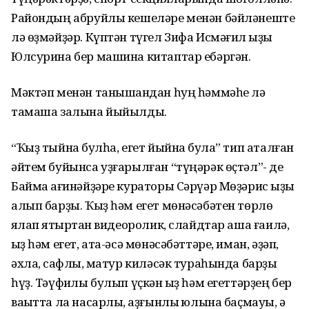
Райондың абруйлы кешеләре менән бәйләнеште
лә өҙмәйҙәр. Күптән түгел Зифа Исмәғил ҡыҙы
Юлсурина бер машина китаптар ебәргән.
Мәктәп менән танышҡандан һуң һәммәһе лә
тамаша залына йыйылды.
“Ҡыҙ тыйнаҡ булһа, егет йыйнаҡ була” тип аталған
әйтем буйынса уҙғарылған “түңәрәк өҫтәл”- де
Баймаҡ ағинәйҙәре кураторы Сәрүәр Мөҙәрис ҡыҙы
алып барҙы. Ҡыҙ һәм егет мөнәсәбәтен төрлө
яҡлап яҡтыртҡан видеоролик, слайдтар аша ғаилә,
ҡыҙ һәм егет, ата-әсә мөнәсәбәттәре, иман, әҙәп,
әхлаҡ, сафлыҡ, матур киләсәк тураһында барҙы
һүҙ. Тәүфиҡлы булып үҫкән ҡыҙ һәм егеттәрҙең бер
ваҡытта ла насарлыҡ, аҙғынлыҡ юлына баҫмауы, ә