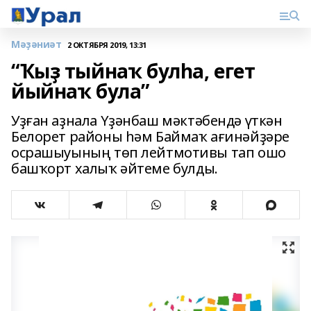
Мәҙәниәт
2 ОКТЯБРЯ 2019, 13:31
“Ҡыҙ тыйнаҡ булһа, егет
йыйнаҡ була”
Уҙған аҙнала Үҙәнбаш мәктәбендә үткән
Белорет районы һәм Баймаҡ ағинәйҙәре
осрашыуының төп лейтмотивы тап ошо
башҡорт халыҡ әйтеме булды.