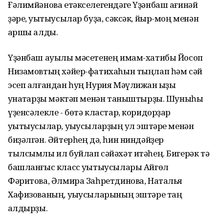
Ғәлимйәнова етәкселегендәге Үҙәнбаш ағинәй
ҙәре, уҡытыусылар буҙа, сәксәк, йыр-моң менән
ҡаршы алды.
Үҙәнбаш ауылы мәсетенең имам-хатибы Йосоп
Низамовтың хәйер-фатихаһын тыңлап һәм сәй
эсеп алғандан һуң Нурия Мәүлижан ҡыҙы
ҡунаҡтарҙы мәктәп менән таныштырҙы. Шуныһы
үҙенсәлекле - бөтә кластар, коридорҙар
уҡытыусылар, уҡыусыларҙың ҡул эштәре менән
биҙәлгән. Әйтерһең дә, һин ниндәйҙер
тылсымлы ил буйлап сәйәхәт итәһең. Бигерәк тә
башланғыс класс уҡытыусылары Айгөл
Фәритова, Әлмира Заһретдинова, Наталья
Хафизованың, уҡыусыларының эштәре таң
ҡалдырҙы.