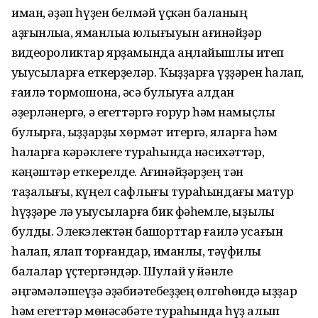
иман, әҙәп һүҙен белмәй үҫкән баланың
аҙғынлыҡҡа, яманлыҡҡа юлығыуын ағинәйҙәр
видеороликтар ярҙамында аңлайышлы итеп
уҡыусыларға еткерҙеләр. Ҡыҙҙарға үҙҙәрен һаҡлап,
ғаилә тормошона, әсә булыуға алдан
әҙерләнергә, ә егеттәргә ғорур һәм намыҫлы
булырға, ҡыҙҙарҙы хөрмәт итергә, яҡларға һәм
һаҡларға кәрәклеге тураһында нәсихәттәр,
кәңәштәр еткерелде. Ағинәйҙәрҙең тән
таҙалығы, күңел сафлығы тураһындағы матур
һүҙҙәре лә уҡыусыларға бик фәһемле, ҡыҙыҡлы
булды. Элекэлектән башҡорттар ғаилә усағын
һаҡлап, яҡлап торғандар, иманлы, тәүфиҡлы
балалар үҫтергәндәр. Шулай уҡ йәнле
әңгәмәләшеүҙә әҙәбиәтебеҙҙең өлгөһөндә ҡыҙҙар
һәм егеттәр мөнәсәбәте тураһында һүҙ алып