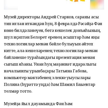
Музей директоры Андрей Старков, сараны асыҡ
тип иғлан иткәндән һуң, 8 февралдә Рәсәйҙә Фән
көнө билдәләнеүен, бөтә кешелек донъяһының,
шул иҫәптән Белорет еренең асыштар һәм яңы
технологиялар менән бәйле булыуын әйтеп
китте, ҡала кешеләренең технологиялар менән
бәйләнеше тураһындағы презентация менән
сығыш яһаны. Унан һуң мәҙәниәт идаралығы
начальнигы урынбаҫары Татьяна Габова,
компьютер мәктәбенең элекке уҡыусылары
Полина (һүрәттә уңда) һәм Шамил Баҡыевтар
телмәр тотто.
Музейҙа йыл дауамында Фән һәм