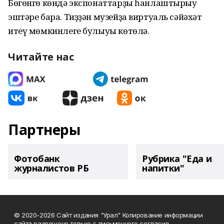
Бөгөнгө көндә экспонаттарҙы һанлаштырыу
эштәре бара. Тиҙҙән музейҙа виртуаль сәйәхәт
итеү мөмкинлеге булыуы көтөлә.
Читайте нас
Партнеры
Фотобанк
Рубрика "Еда и
журналистов РБ
напитки"
© 2020-2026 Сайт издания "Урал" Копирование информации
сайта разрешено только с письменного согласия