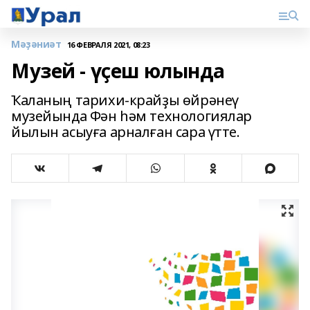
Мәҙәниәт
16 ФЕВРАЛЯ 2021, 08:23
Музей - үҫеш юлында
Ҡаланың тарихи-крайҙы өйрәнеү
музейында Фән һәм технологиялар
йылын асыуға арналған сара үтте.