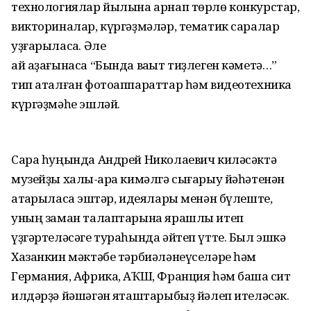
технологиялар йылына арнап төрлө конкурстар,
викториналар, күргәҙмәләр, тематик саралар
уҙғарыласаҡ. Әле
ай аҙағынаса “Бында ваҡыт тиҙлеген кәметә…”
тип аталған фотоаппараттар һәм видеотехника
күргәҙмәһе эшләй.
Сара һуңында Андрей Николаевич киләсәктә
музейҙы халыҡ-ара кимәлгә сығарыу йәһәтенән
атҡарыласаҡ эштәр, идеялары менән бүлеште,
уның заман талаптарына ярашлы итеп
үҙгәртеләсәге тураһында әйтеп үтте. Был эшкә
Хазанкин мәктәбе тәрбиәләнеүселәре һәм
Германия, Африка, АҠШ, Франция һәм башҡа сит
илдәрҙә йәшәгән яҡташтарыбыҙ йәлеп ителәсәк.