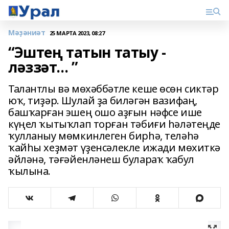
Мәҙәниәт
25 МАРТА 2023, 08:27
“Эштең татын татыу -
ләззәт... ”
Талантлы вә мөхәббәтле кеше өсөн сиктәр
юҡ, тиҙәр. Шулай ҙа биләгән вазифаң,
башҡарған эшең ошо аҙғын нәфсе ише
күңел ҡытыҡлап торған тәбиғи һәләтеңде
ҡулланыу мөмкинлеген бирһә, теләһә
ҡайһы хеҙмәт үҙенсәлекле ижади мөхиткә
әйләнә, тәғәйенләнеш булараҡ ҡабул
ҡылына.