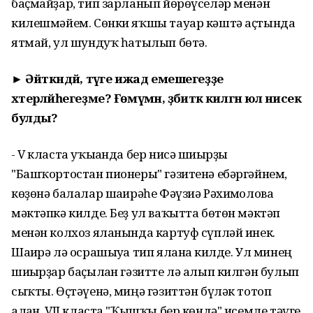
баҫмайҙар, тип зарланып йөрөүселәр менән
килешмәйем. Сөнки яҡшы тауар кәштә аҫтында
ятмай, ул шундуҡ һатылып бөтә.
► Әйткәндәй, тәүге ижад емешегеҙҙе
хәтерләйһегеҙме? Ғөмүмән, әҙәбиәткә килгән юл нисек
булды?
- V класта уҡығанда бер нисә шиғырҙы
"Башҡортостан пионеры" гәзитенә ебәргәйнем,
көҙөнә балалар шағирәһе Фәүзиә Рәхимғолова
мәктәпкә килде. Беҙ ул ваҡытта бөтөн мәктәп
менән колхоз яланында картуф сүпләй инек.
Шағирә лә осрашыуға тип яланға килде. Ул минең
шиғырҙар баҫылған гәзитте лә алып килгән булып
сыҡты. Өҫтәүенә, миңә гәзиттән бүләк тотоп
алған. VII класта "Ҡышҡы бер көндә" исемле тәүге