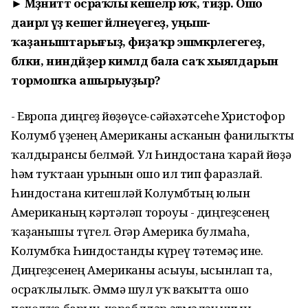
► Мәҙәниәттә осраҡлы кешеләр юҡ, тиҙәр. Ошо
даирәлә үҙ кешегә әйләнеүегеҙ, уңыш-
ҡаҙаныштарығыҙ, фиҙаҡәр эшмәкәрлегегеҙ,
бәлки, ниндәйҙер кимәлдә бала саҡ хыялдарын
тормошҡа ашырыуҙыр?
- Европа диңгеҙ йөҙөүсе-сәйәхәтсеһе Христофор
Колумб үҙенең Американы асҡанын фанилыҡты
ҡалдырғансы белмәй. Ул Һиндостанға ҡарай йөҙә
һәм туҡтаған урынын ошо ил тип фаразлай.
Һиндостанға китешләй Колумбтың юлын
Американың кәртәләп тороуы - диңгеҙсенең
ҡаҙанышы түгел. Әгәр Америка булмаһа,
Колумбҡа Һиндостанды күреү тәтемәҫ ине.
Диңгеҙсенең Американы асыуы, ысынлап та,
осраҡлылыҡ. Әммә шул уҡ ваҡытта ошо