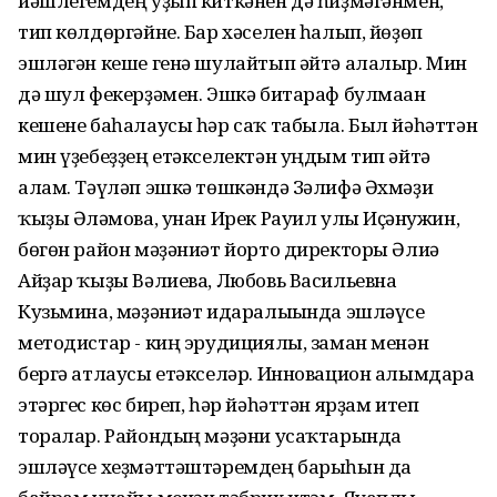
йәшлегемдең уҙып киткәнен дә һиҙмәгәнмен,
тип көлдөргәйне. Бар хәселен һалып, йөҙөп
эшләгән кеше генә шулайтып әйтә алалыр. Мин
дә шул фекерҙәмен. Эшкә битараф булмаған
кешене баһалаусы һәр саҡ табыла. Был йәһәттән
мин үҙебеҙҙең етәкселектән уңдым тип әйтә
алам. Тәүләп эшкә төшкәндә Зәлифә Әхмәҙи
ҡыҙы Әғләмова, унан Ирек Рауил улы Иҫәнғужин,
бөгөн район мәҙәниәт йорто директоры Әлиә
Айҙар ҡыҙы Вәлиева, Любовь Васильевна
Кузьмина, мәҙәниәт идаралығында эшләүсе
методистар - киң эрудициялы, заман менән
бергә атлаусы етәкселәр. Инновацион алымдарға
этәргес көс биреп, һәр йәһәттән ярҙам итеп
торалар. Райондың мәҙәни усаҡтарында
эшләүсе хеҙмәттәштәремдең барыһын да