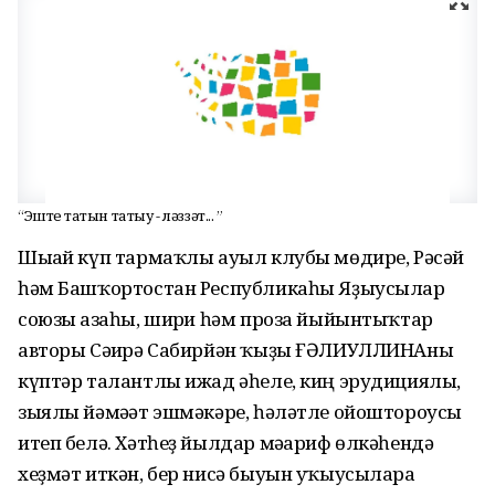
“Эштең татын татыу - ләззәт... ”
Шығай күп тармаҡлы ауыл клубы мөдире, Рәсәй
һәм Башҡортостан Республикаһы Яҙыусылар
союзы ағзаһы, шиғри һәм проза йыйынтыҡтар
авторы Сәғирә Сабирйән ҡыҙы ҒӘЛИУЛЛИНАны
күптәр талантлы ижад әһеле, киң эрудициялы,
зыялы йәмәғәт эшмәкәре, һәләтле ойоштороусы
итеп белә. Хәтһеҙ йылдар мәғариф өлкәһендә
хеҙмәт иткән, бер нисә быуын уҡыусыларға