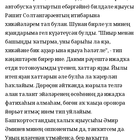
автобусҡа ултыртып ебәргәйне) билдәле яҙыусы
Рәшит Солтангәрәевтың иғтибарына
хикәйәләрем тәл булған. Шунан бирле ул минең
яҙғандарыма гел күҙәтеүсән булды. "Шиғыр менән
башыңды ҡатырма, уны барыһы ла яҙа,
хикәйәне бик аҙҙар ғына яҙыуға һәләтле", - тип
кәңәштәрен бирер ине. Даими рәүештә ижадҡа
етди тотоноуымды үтенеп, хаттар яҙҙы. Йылы
итеп яҙған хаттарын әле булһа ла ҡәҙерләп
һаҡлайым. Дөрөҫөн әйткәндә, юғарыла телгә
алған талант эйәләренең өсөһөнөң дә ижадҡа
фатихаһын алмаһам, бөгөн аҡ ҡағыҙға оронорға
йөрьәт итмәҫ инем тип уйлайым.
Башҡортостандың халыҡ яҙыусыһы Әмир
Әминев минең оппонентым да, тәнҡитсем дә.
Уның иләгенән үтмәйенсә, бер ваҡытта