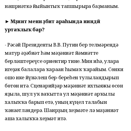
нәшриәткә йыйынтыҡ тапшырырға баҙманым.
► Мәҙәниәт менән әҙәбиәт араһында ниндәй
уртаҡлыҡ бар?
- Рәсәй Президенты В.В. Путин бер телмәрендә
матур әҙәбиәт һәм мәҙәниәт йәмғиәтте
берләштереүсе ориентир тине. Мин иһә, уларға
игеҙәк балаларға ҡараған һымаҡ ҡарайым. Сөнки
ошо ике йүнәлеш бер-береһен тулыландырып
бөтөн итә. Сценарийҙар мәҙәниәт ихтыяжы өсөн
яҙыла, шул уҡ ваҡытта ул мәҙәниәт арҡылы
халыҡҡа барып етә, уның күңел талабын
ҡәнәғәтләндерә. Шағирҙың хеҙмәте лә мәҙәниәт
аша халыҡҡа хеҙмәт итә.