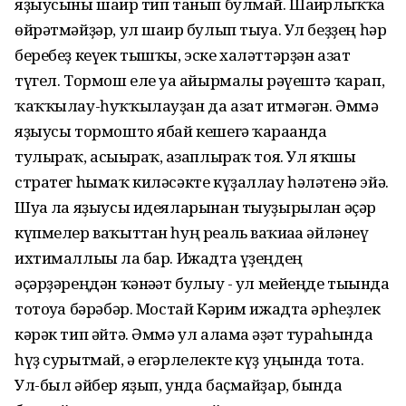
яҙыусыны шағир тип танып булмай. Шағирлыҡҡа
өйрәтмәйҙәр, ул шағир булып тыуа. Ул беҙҙең һәр
беребеҙ кеүек тышҡы, эске халәттәрҙән азат
түгел. Тормош еле уға айырмалы рәүештә ҡарап,
ҡаҡҡылау-һуҡҡылауҙан да азат итмәгән. Әммә
яҙыусы тормошто ябай кешегә ҡарағанда
тулыраҡ, асығыраҡ, ғазаплыраҡ тоя. Ул яҡшы
стратег һымаҡ киләсәкте күҙаллау һәләтенә эйә.
Шуға ла яҙыусы идеяларынан тыуҙырылған әҫәр
күпмелер ваҡыттан һуң реаль ваҡиғаға әйләнеү
ихтималлығы ла бар. Ижадта үҙеңдең
әҫәрҙәреңдән ҡәнәғәт булыу - ул мейеңде тығында
тотоуға бәрәбәр. Мостай Кәрим ижадта әрһеҙлек
кәрәк тип әйтә. Әммә ул алама ғәҙәт тураһында
һүҙ сурытмай, ә егәрлелекте күҙ уңында тота.
Ул-был әйбер яҙып, унда баҫмайҙар, бында