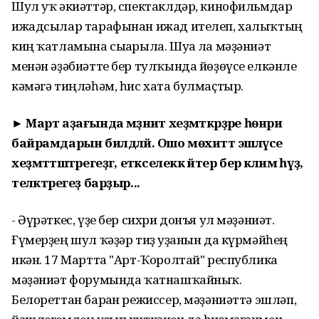
Шул уҡ әкиәттәр, спектаклдәр, кинофильмдар
ижадсылар тарафынан ижад ителеп, халыҡтың
киң ҡатламына сығарыла. Шуға ла мәҙәниәт
менән әҙәбиәтте бер тулҡында йөҙөүсе елкәнле
кәмәгә тиңләһәм, һис хата булмаҫтыр.
► Март аҙағында мәҙәниәт хеҙмәткәрҙәре һөнәри
байрамдарын билдәләй. Ошо мөхиттә эшләүсе
хеҙмәттәштәрегеҙгә, етәкселеккә әйтер бер кәлимә һүҙ,
теләктәрегеҙ барҙыр...
- Әүрәткес, үҙе бер сихри донъя ул мәҙәниәт.
Ғүмерҙең шул ҡәҙәр тиҙ уҙғанын да күрмәйһең
икән. 17 Мартта "Арт-Ҡоролтай" республика
мәҙәниәт форумында ҡатнашҡайныҡ.
Белореттан барған режиссер, мәҙәниәттә эшләп,