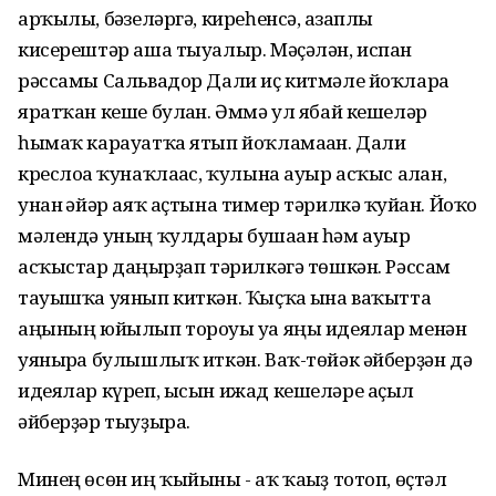
арҡылы, бәғзеләргә, киреһенсә, ғазаплы
кисерештәр аша тыуалыр. Мәҫәлән, испан
рәссамы Сальвадор Дали иҫ китмәле йоҡларға
яратҡан кеше булған. Әммә ул ябай кешеләр
һымаҡ карауатҡа ятып йоҡламаған. Дали
креслоға ҡунаҡлағас, ҡулына ауыр асҡыс алған,
унан ғәйәр аяҡ аҫтына тимер тәрилкә ҡуйған. Йоҡо
мәлендә уның ҡулдары бушаған һәм ауыр
асҡыстар даңғырҙап тәрилкәгә төшкән. Рәссам
тауышҡа уянып киткән. Ҡыҫҡа ғына ваҡытта
аңының юйылып тороуы уға яңы идеялар менән
уянырға булышлыҡ иткән. Ваҡ-төйәк әйберҙән дә
идеялар күреп, ысын ижад кешеләре аҫыл
әйберҙәр тыуҙыра.
Минең өсөн иң ҡыйыны - аҡ ҡағыҙ тотоп, өҫтәл