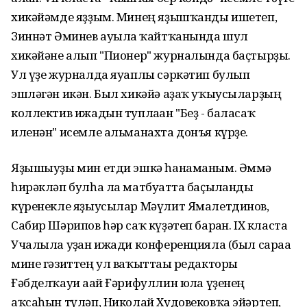
хикәйәмде яҙҙым. Минең яҙышҡанды ишетеп,
Зиннәт Әминев ауылға ҡайтҡанында шул
хикәйәне алып "Пионер" журналында баҫтырҙы.
Ул үҙе журналда яуаплы сәркәтип булып
эшләгән икән. Был хикәйә аҙаҡ уҡыусыларҙың
коллектив ижадын туплаған "Беҙ - баласаҡ
иленән" исемле альманахта донъя күрҙе.
Яҙышыуҙы мин етди эшкә һанаманым. Әммә
һирәкләп булһа ла матбуғатта баҫылғанды
күренекле яҙыусылар Мәүлит Ямалетдинов,
Сабир Шәрипов һәр саҡ күҙәтеп барған. IX класта
Учалыла уҙған ижади конференцияла (был сараға
мине гәзиттең ул ваҡыттағы редакторы
Ғәбделҡауи ағай Ғәрифуллин юлға үҙенең
аҡсаһын түләп, Николай Худовековҡа эйәртеп,