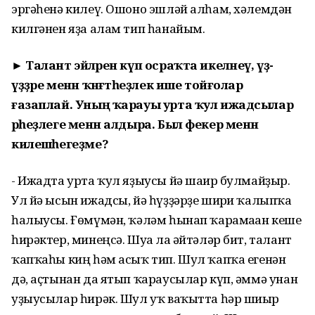
эргәһенә килеү. Ошоно эшләй алһам, хәлемдән
килгәнен яҙа алам тип һанайым.
► Талант эйәләрен күп осраҡта икеләнеү, үҙ-
үҙҙәре менән ҡәнәғәтһеҙлек ише тойғолар
ғазаплай. Уның ҡарауы урта ҡул ижадсылар
әрһеҙлеге менән алдыра. Был фекер менән
килешәһегеҙме?
- Ижадта урта ҡул яҙыусы йә шағир булмайҙыр.
Ул йә ысын ижадсы, йә һүҙҙәрҙе шиғри ҡалыпҡа
һалыусы. Ғөмүмән, ҡәләм һынап ҡарамаған кеше
һирәктер, минеңсә. Шуға ла әйтәләр бит, талант
ҡапҡаһы киң һәм асыҡ тип. Шул ҡапҡа егенән
дә, аҫтынан да ятып ҡараусылар күп, әммә унан
уҙыусылар һирәк. Шул уҡ ваҡытта һәр шиғыр