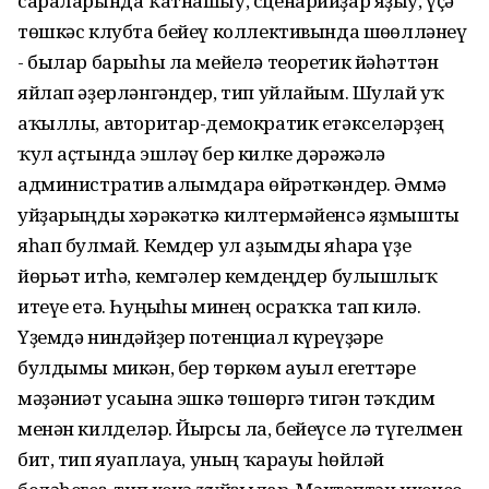
сараларында ҡатнашыу, сценарийҙар яҙыу, үҫә
төшкәс клубта бейеү коллективында шөғөлләнеү
- былар барыһы ла мейелә теоретик йәһәттән
яйлап әҙерләнгәндер, тип уйлайым. Шулай уҡ
аҡыллы, авторитар-демократик етәкселәрҙең
ҡул аҫтында эшләү бер килке дәрәжәлә
административ алымдарға өйрәткәндер. Әммә
уйҙарыңды хәрәкәткә килтермәйенсә яҙмышты
яһап булмай. Кемдер ул аҙымды яһарға үҙе
йөрьәт итһә, кемгәлер кемдеңдер булышлыҡ
итеүе етә. Һуңғыһы минең осраҡҡа тап килә.
Үҙемдә ниндәйҙер потенциал күреүҙәре
булдымы микән, бер төркөм ауыл егеттәре
мәҙәниәт усағына эшкә төшөргә тигән тәҡдим
менән килделәр. Йырсы ла, бейеүсе лә түгелмен
бит, тип яуаплауға, уның ҡарауы һөйләй