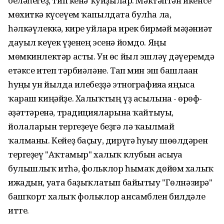
беләһегеҙ, тип кенә ҡуйҙылар. Мәктәптән икенсе
мөхиткә күсеүем ҡапылдата булһа ла,
һәлкәүлеккә, кире уйларға ирек бирмәй мәҙәниәт
дауыл кеүек үҙенең эсенә йомдо. Яңы
мөмкинлектәр асты. Ун өс йыл эшләү дәүеремдә
етәксе итеп тәрбиәләне. Тап мин эш башлаған
һуңғы ун йылда илебеҙҙә этнографияға яңыса
ҡараш киңәйҙе. Халыҡтың үҙ асылына - ғөрөф-
ғәҙәттәренә, традицияларына ҡайтыуы,
йолаларын тергеҙеүе беҙгә лә ҡағылмай
ҡалманы. Кейеҙ баҫыу, дирүгә һуғыу шөғөлдәрен
тергеҙеү "Аҡтамыр" халыҡ клубын асыуға
булышлыҡ итһә, фольклор һымаҡ дөйөм халыҡ
ижадын, уғата баҙыҡлатып байытыу "Гөлнәзирә"
башҡорт халыҡ фольклор ансамблен билдәле
итте.