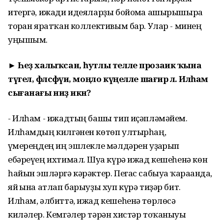
итергә, ижади идеяларҙы бойомға ашырышырға
торған яратҡан коллективым бар. Улар - минең
уңышым.
► Һеҙ халыҡсан, һутлы телле прозаик ҡына
түгел, фәлсәфәүи, моңло күңелле шағирә лә. Илһам
сығанағы ниҙә икән?
- Илһам - ижадтың башы тип иҫәпләмәйем.
Илһамдың килгәнен көтөп ултырһаң,
ғүмереңдең иң эшлекле мәлдәрен уҙғарып
ебәреүең ихтимал. Шуға күрә ижад кешеһенә көн
һайын эшләргә кәрәктер. Пегас сабыуға ҡарағанда,
яй ғына атлап барыуҙы хуп күрә тиҙәр бит.
Илһам, әлбиттә, ижад кешеһенә төрлөсә
киләлер. Кемгәлер тәрән хистәр тоҡаныуы