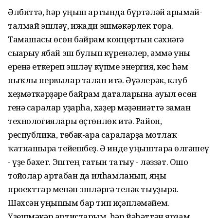
Әлбиттә, һәр уңыш артында бүртәләй арымай-
талмай эшләү, ижади эшмәкәрлек тора.
Тамашасы өсөн байрам концертын сәхнәгә
сығарыу ябай эш булып күренәлер, әммә уны
еренә еткереп эшләү күпме энергия, көс һәм
ныҡлы нервылар талап итә. Әүәлерәк, клуб
хеҙмәткәрҙәре байрам даталарына ауыл өсөн
генә саралар уҙғарһа, хәҙер мәҙәниәттә заман
технологиялары өҫтөнлөк итә. Район,
республика, төбәк-ара сараларҙа мотлаҡ
ҡатнашырға тейешбеҙ. Ә инде уңыштарға өлгәшеү
- үҙе бәхет. Эштең татын татыу - ләззәт. Ошо
тойғолар артабан да илһамланып, яңы
проекттар менән эшләргә теләк тыуҙыра.
Шәхсән уңышым бар тип иҫәпләмәйем.
Үҙешмәкәр артистарым, һәр йәһәттән ярҙам