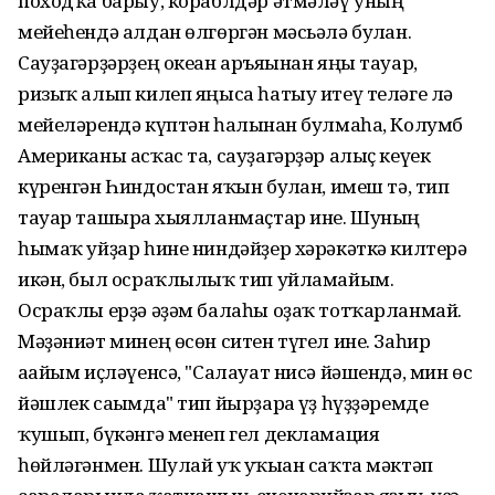
походҡа барыу, кораблдәр әтмәләү уның
мейеһендә алдан өлгөргән мәсьәлә булған.
Сауҙагәрҙәрҙең океан аръяғынан яңы тауар,
ризыҡ алып килеп яңыса һатыу итеү теләге лә
мейеләрендә күптән һалынған булмаһа, Колумб
Американы асҡас та, сауҙагәрҙәр алыҫ кеүек
күренгән Һиндостан яҡын булған, имеш тә, тип
тауар ташырға хыялланмаҫтар ине. Шуның
һымаҡ уйҙар һине ниндәйҙер хәрәкәткә килтерә
икән, был осраҡлылыҡ тип уйламайым.
Осраҡлы ерҙә әҙәм балаһы оҙаҡ тотҡарланмай.
Мәҙәниәт минең өсөн ситен түгел ине. Заһир
ағайым иҫләүенсә, "Салауат нисә йәшендә, мин өс
йәшлек сағымда" тип йырҙарға үҙ һүҙҙәремде
ҡушып, бүкәнгә менеп гел декламация
һөйләгәнмен. Шулай уҡ уҡыған саҡта мәктәп