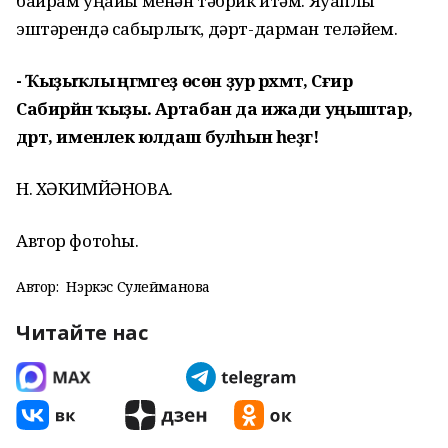
байрам уңайы менән тәбрик итәм. Яуаплы
эштәрендә сабырлыҡ, дәрт-дарман теләйем.
- Ҡыҙыҡлы әңгәмәгеҙ өсөн ҙур рәхмәт, Сәғирә
Сабирйән ҡыҙы. Артабан да ижади уңыштар,
дәрт, именлек юлдаш булһын һеҙгә!
Н. ХӘКИМЙӘНОВА.
Автор фотоһы.
Автор:
Нэркэс Сулейманова
Читайте нас