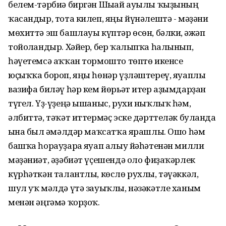
белем-тәрбиә биргән Шығай ауылы ҡыҙының
ҡасандыр, тота килеп, яңы йүнәлештә - мәҙәни
мөхиттә эш башлауы күптәр өсөн, бәлки, ғәжәп
тойолғандыр. Хәйер, бер ҡалыпҡа һалынып,
һәүетемсә аҡҡан тормошто төптө икенсе
юҫыҡҡа бороп, яңы һөнәр үҙләштереү, яуаплы
вазифа биләү һәр кем йөрьәт итер аҙымдарҙан
түгел. Үҙ-үҙеңә ышаныс, рухи ныҡлыҡ һәм,
әлбиттә, тәҡәт иттермәҫ эске дәрттеләк булғанда
ғына был ғәмәлдәр маҡсатҡа ярашлы. Ошо һәм
башҡа һорауҙарға яуап алыу йәһәтенән милли
мәҙәниәт, әҙәбиәт үҫешендә оло фиҙаҡәрлек
күрһәткән талантлы, көслө рухлы, тәүәккәл,
шул уҡ мәлдә үтә зауыҡлы, нәзәкәтле ханым
менән әңгәмә ҡорҙоҡ.