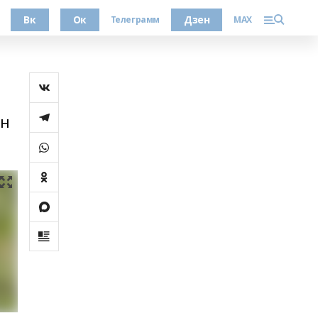
Вк
Ок
Дзен
Телеграмм
MAX
ын