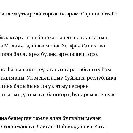
тиклем үткәрелә торған байрам. Сарала бөтәһе
бүләктәр алған бәләкәстәрҙең шатланғанын
фиә Мөхәмәтдинова менән Зөлфиә Сәлихова
ҡан балаларға бүләктәр өләшеп торҙо.
ҡа һалып йүгереү, ағас аттарҙа сабышыу һәм
ә ҡалманы. Уҡ менән атыу буйынса республика
ина барыһына ла уҡ атыу серҙәрен
ҡтан атып, үҙен ысын башҡорт, һунарсы итеп хис
ина бешергән тәмле ялан бутҡаһы менән
Сөләймәнова, Ләйсән Шаһиязданова, Рита