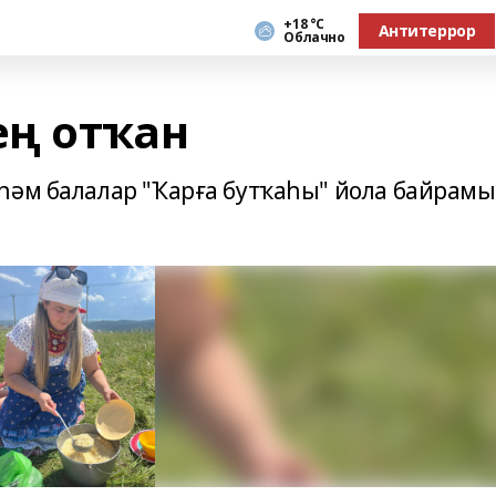
+18 °С
Антитеррор
Облачно
ең отҡан
һәм балалар "Ҡарға бутҡаһы" йола байрам