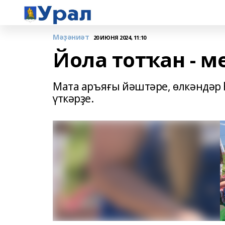
Мәҙәниәт
20 ИЮНЯ 2024, 11:10
Йола тотҡан - м
Мата аръяғы йәштәре, өлкәндәр 
үткәрҙе.