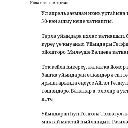
Йола тотҡан - мең отҡан
Ул апрель аҙағынан июнь уртаһына 
50-нән ашыу кеше ҡатнашты.
Төрлө уйындарҙа ихлас ҡатнашып, 
күреү үҙе ҡыуаныс. Уйындарҙы Гөл
ойошторҙо. Миләүшә Вәлиева ҡатнаш
Тоҡ кейеп һикереү, ҡалаҡҡа йоморт
башҡа уйындарҙан өлкәндәр ҙә ситт
ярыштарында еңеүсе Айгөл Ғәлиулл
төшөндөрҙө. Балалар ҙа, ололар ҙа у
итте.
Уйындарҙан һуң Гөлгөнә Төхвәтулл
маҡтай маҡтай һыйландыҡ. Рәзилә 