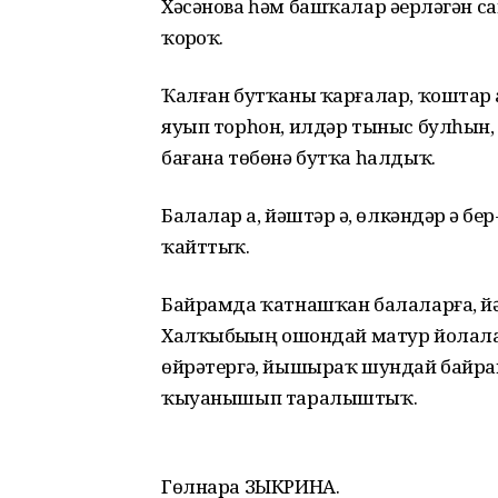
Хәсәнова һәм башҡалар әҙерләгән са
ҡорҙоҡ.
Ҡалған бутҡаны ҡарғалар, ҡоштар 
яуып торһон, илдәр тыныс булһын, бе
бағана төбөнә бутҡа һалдыҡ.
Балалар ҙа, йәштәр ҙә, өлкәндәр ҙә 
ҡайттыҡ.
Байрамда ҡатнашҡан балаларға, йәш
Халҡыбыҙҙың ошондай матур йолала
өйрәтергә, йышыраҡ шундай байра
ҡыуанышып таралыштыҡ.
Гөлнара ЗЫКРИНА.