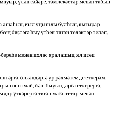
мауыр, үлән сәйҙәре, тәмлекәстәр менән табын
ҙа ашаһын, йыл уңышлы булһын, ямғырҙар
ҙҙең биҫтәгә һыу үтһен тигән теләктәр теләп,
бер-береһе менән ихлас аралашып, ял итеп
тәргә, өлкәндәргә ҙур рәхмәтемде еткерәм.
рын онотмай, йәш быуындарға еткерергә,
мдар үткәрергә тигән маҡсаттар менән