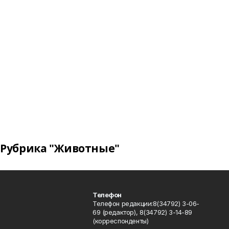
Рубрика "Животные"
Телефон
Телефон редакции:8(34792) 3-06-
69 (редактор), 8(34792) 3-14-89
(корреспонденты)