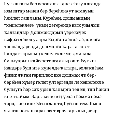
һуғыштағы бер ваҡиғаны - әлеге һыу алғанда
немецтар менән бер-береһенә ут асмауын
һөйләп ташланы. Күрәһең, дошмандың
“кешелеклеге” уның хәтерендә ныҡ уйылып
ҡалғандыр. Дошмандарҙың үҙҙәре кеүек
нәфрәтләнеп уларҙы ҡырған хәлдә лә, пленға
төшкәндәрендә дошманға ҡарата совет
һалдаттарының кешелекле мөғәмәләлә
булыуҙарын ҡайсаҡ телгә алыр ине. Һуғыш
йәндәрҙе буш итә, күңелде ҡатыра, әхлаҡи һәм
физик яҡтан ғәрипләй; ике дошман яҡ бер-
береһен күмәртәләп үлтергәндә лә кешелекле
булыуға һәр саҡ урын ҡалырға тейеш, тип һанай
ине атайым. Бары кешенең үҙенән һәммә нәмә
тора, тиер ине. Ысынлап та, һуғыш темаһына
яҙылған китаптарҙа совет врачтарының әсир