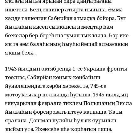
яҡтағы йылға ярынан биҙрә даңғырҙағаны
ишетелә. Беҙҙең снайпер атырға йыйына. Әммә
хәлде төшөнгән Сабирйән атмаҫҡа бойора. Буг
йылғаһын кисеп сыҡҡансы немецтар һәм
беҙҙекеләр бер-береһенә гуманлыҡ ҡыла. Һәр ике
яҡ та әҙәм балаһының һыуһыҙ йәшәй алмағанын
яҡшы белә...
1943 йылдың октябрендә 1-се Украина фронты
төҙөлгәс, Сабирйән көньяҡ-көнбайыш
йүнәлешендәге хәрби хәрәкәттә, 745-се
мотоуҡсылар полкында һуғыша. 1945 йылдың
ғинуарынан февралгә тиклем Польшаның Висла
йылғаһын форсировать итеүҙә ҡатнаша. Ҡаты
яралана. Дошман пуляһы һул яҡ яурынын
ҡыйып үтә. Икенсеһе иһә ҡорһағын тишә.