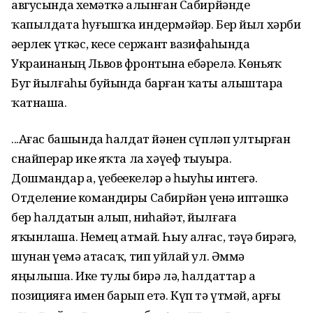
авгусында хеҙмәткә алынған Сабирйәнде
ҡапылдата һуғышҡа индермәйҙәр. Бер йыл хәрби
әҙерлек үткәс, кесе сержант вазифаһында
Украинаның Львов фронтына ебәрелә. Көньяҡ
Буг йылғаһы буйында барған ҡаты алыштарҙа
ҡатнаша.
...Ағас башында һалдат йәнен сүпләп ултырған
снайперҙар ике яҡта ла хәүеф тыуҙыра.
Дошмандар ҙа, үҙебеҙҙекеләр ҙә һыуһыҙ интегә.
Отделение командиры Сабирйән үҙенә иптәшкә
бер һалдатын алып, ниһайәт, йылғаға
яҡынлаша. Немец атмай. Һыу алғас, тәүҙә биҙрәгә,
шунан үҙемә атасаҡ, тип уйлай ул. Әммә
яңылыша. Ике тулы биҙрә лә, һалдаттар ҙа
позицияға имен барып етә. Күп тә үтмәй, арғы