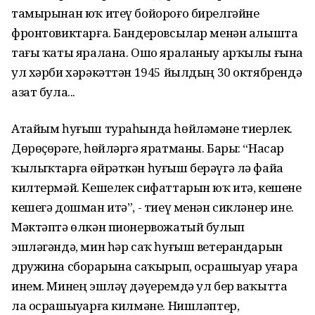
тамырынан юҡ итеү бойороғо бирелгәйне
фронтовиктарға. Бандеровсылар менән алышта
тағы ҡаты яралана. Ошо яраланыу арҡылы ғына
ул хәрби хәрәкәттән 1945 йылдың 30 октябрендә
азат була...
Атайым һуғыш тураһында һөйләмәне тиерлек.
Дөрөҫөрәге, һөйләргә яратманы. Бары: “Насар
ҡылыҡтарға өйрәткән һуғыш берәүгә лә файҙа
килтермәй. Кешелек сифаттарын юҡ итә, кешене
кешегә дошман итә”, - тиеү менән сикләнер ине.
Мәктәптә өлкән пионервожатый булып
эшләгәндә, мин һәр саҡ һуғыш ветерандарын
дружина сборҙарына саҡырып, осрашыуҙар уҙғара
инем. Минең эшләү дәүеремдә ул бер ваҡытта
ла осрашыуҙарға килмәне. Нишләптер,