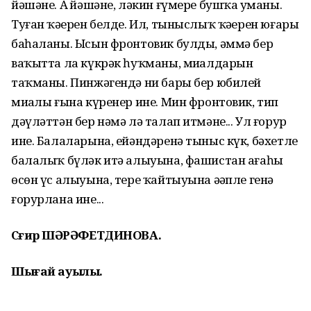
йәшәне. Аҙ йәшәне, ләкин ғүмере бушҡа уҙманы.
Туған ҡәҙерен белде. Ил, тыныслыҡ ҡәҙерен юғары
баһаланы. Ысын фронтовик булды, әммә бер
ваҡытта ла күкрәк һуҡманы, миҙалдарын
таҡманы. Пинжәгендә ни бары бер юбилей
миҙалы ғына күренер ине. Мин фронтовик, тип
дәүләттән бер нәмә лә талап итмәне... Ул ғорур
ине. Балаларына, ейәндәренә тыныс күк, бәхетле
балалыҡ бүләк итә алыуына, фашистан ағаһы
өсөн үс алыуына, тере ҡайтыуына әҙәпле генә
ғорурлана ине...
Сәғирә ШӘРӘФЕТДИНОВА.
Шығай ауылы.