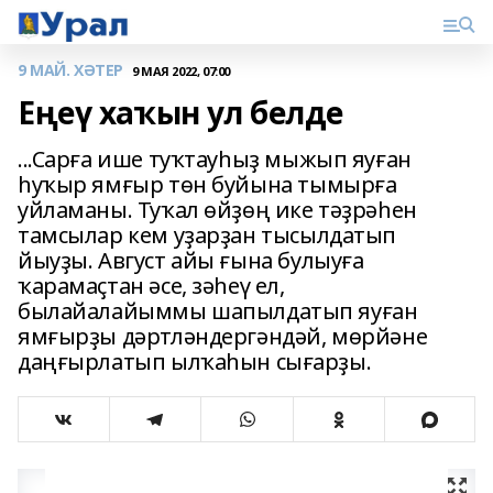
9 МАЙ. ХӘТЕР
9 МАЯ 2022, 07:00
Еңеү хаҡын ул белде
...Сарға ише туҡтауһыҙ мыжып яуған
һуҡыр ямғыр төн буйына тымырға
уйламаны. Туҡал өйҙөң ике тәҙрәһен
тамсылар кем уҙарҙан тысылдатып
йыуҙы. Август айы ғына булыуға
ҡарамаҫтан әсе, зәһеү ел,
былайалайыммы шапылдатып яуған
ямғырҙы дәртләндергәндәй, мөрйәне
даңғырлатып ылҡаһын сығарҙы.