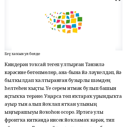
Еңеү хаҡын ул белде
Киндерҙән тоҡсай тегеп ултырған Тәнзилә
кәрәсине бөтөпмөлөр, ана-бына йә ләүкелдәп, йә
былҡылдап ҡалтыранған бузырлы шәмдең
һелтеһен ҡыҫты. Үҙе серем итмәк булып башын
яҫтыҡҡа терәне. Уңарса төп яҡтараҡ урындыҡта
ауыр тын алып йоҡлап ятҡан улының
ыңғырашыуы йоҡоһон осорҙо. Иртәгә улы
фронтҡа киткәндә нисек йоҡламаҡ кәрәк, тип