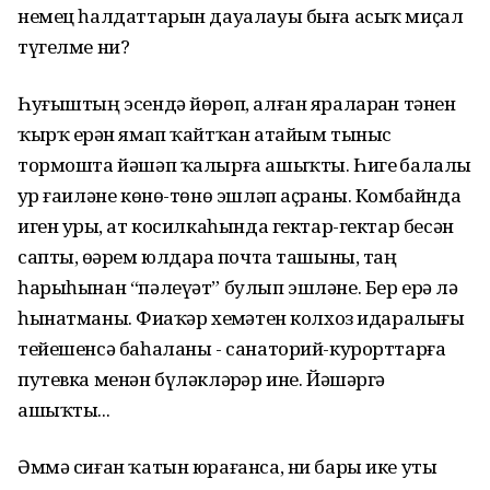
немец һалдаттарын дауалауы быға асыҡ миҫал
түгелме ни?
Һуғыштың эсендә йөрөп, алған яраларҙан тәнен
ҡырҡ ерҙән ямап ҡайтҡан атайым тыныс
тормошта йәшәп ҡалырға ашыҡты. Һигеҙ балалы
ҙур ғаиләне көнө-төнө эшләп аҫраны. Комбайнда
иген урҙы, ат косилкаһында гектар-гектар бесән
сапты, өҙәрем юлдарҙа почта ташыны, таң
һарыһынан “пәлеүәт” булып эшләне. Бер ерҙә лә
һынатманы. Фиҙаҡәр хеҙмәтен колхоз идаралығы
тейешенсә баһаланы - санаторий-курорттарға
путевка менән бүләкләрҙәр ине. Йәшәргә
ашыҡты...
Әммә сиған ҡатын юрағанса, ни бары ике утыҙ