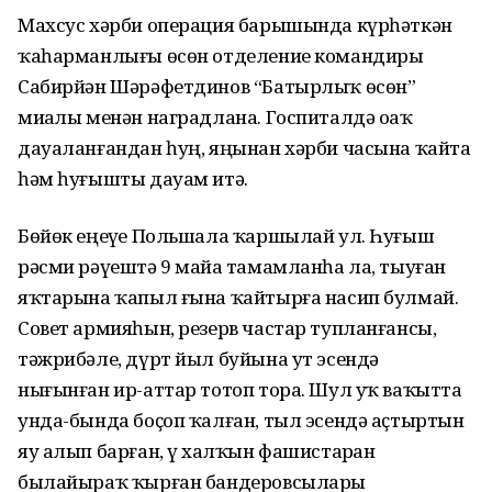
Махсус хәрби операция барышында күрһәткән
ҡаһарманлығы өсөн отделение командиры
Сабирйән Шәрәфетдинов “Батырлыҡ өсөн”
миҙалы менән наградлана. Госпиталдә оҙаҡ
дауаланғандан һуң, яңынан хәрби часына ҡайта
һәм һуғышты дауам итә.
Бөйөк еңеүҙе Польшала ҡаршылай ул. Һуғыш
рәсми рәүештә 9 майҙа тамамланһа ла, тыуған
яҡтарына ҡапыл ғына ҡайтырға насип булмай.
Совет армияһын, резерв частар тупланғансы,
тәжрибәле, дүрт йыл буйына ут эсендә
нығынған ир-аттар тотоп тора. Шул уҡ ваҡытта
унда-бында боҫоп ҡалған, тыл эсендә аҫтыртын
яу алып барған, үҙ халҡын фашистарҙан
былайыраҡ ҡырған бандеровсыларҙы