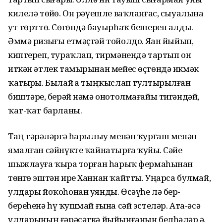
килелә төйҙө. Он рәүешле ваҡланғас, сыуалына
ут төрттө. Сөгөндә бауырһаҡ бешереп алды.
Әммә ризығы етмәҫтәй тойолдо. Яҙҙан йыйып,
киптереп, тураҡлап, тирмәнендә тартып он
иткән әтлек тамырынан мейес өҫтөндә икмәк
ҡатырҙы. Былай ҙа тыңҡыслап тултырылған
биштәрҙе, берәй нәмә онотолмағайы тигәндәй,
ҡат-ҡат барланы.
Таң тәҙрәләргә һарылыу менән ҡурғаш менән
ямалған сәйнүкте ҡайнатырға ҡуйҙы. Сәйе
шыжлауға ҡырҙа торған һарыҡ фермаһынан
төнгө эштән ире Ханнан ҡайтты. Уңарса булмай,
улдары йоҡоһонан уянды. Өсәүһе лә бер-
береһенә һүҙ ҡушмай ғына сәй эстеләр. Ата-әсә
улдарының ғәрәсәткә йыйынғанын белһәләр ҙә,