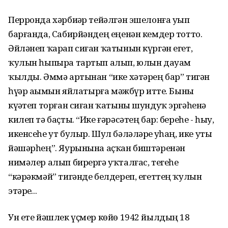
Перронда хәрбиҙәр тейәлгән эшелонға уҙып
барғанда, Сабирйәндең еңенән кемдер тотто.
Әйләнеп ҡарап сиған ҡатынын күргән егет,
ҡулын һыпыра тартып алып, юлын дауам
ҡылды. Әммә артынан “ике хәтәрең бар” тигән
һүҙҙәр аҙымын яйлатырға мәжбүр итте. Быны
күҙәтеп торған сиған ҡатыны шундуҡ эргәһенә
килеп тә баҫты. “Ике ғәрәсәтең бар: береһе - һыу,
икенсеһе ут булыр. Шул бәләләрҙе уҙһаң, ике утыҙ
йәшәрһең”. Яурынына аҫҡан биштәренән
нимәлер алып бирергә уҡталғас, тегеһе
“кәрәкмәй” тигәнде белдереп, егеттең ҡулын
этәрҙе...
Ун ете йәшлек үҫмер көйө 1942 йылдың 18