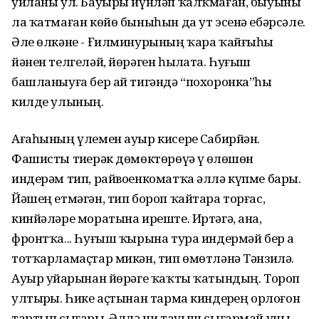
уйланы ул. Бауыры йүнләп ҡалҡмаған, быуыны
ла ҡатмаған көйө быныһын да ут эсенә ебәрсәле.
Әле өлкәне - Ғилминурының ҡара ҡайғыһы
йәнен телгеләй, йөрәген һыҙлата. Һуғыш
башланыуға бер ай тигәндә “похоронка”һы
килде улының.
Ағаһының үлемен ауыр кисерҙе Сабирйән.
Фашисты тиҙерәк дөмөктөрөүҙә үҙ өлөшөн
индерәм тип, райвоенкоматҡа әллә күпме барҙы.
Йәшең етмәгән, тип бороп ҡайтара торғас,
кинйәләре моратына иреште. Иртәгә, ана,
фронтҡа... Һуғыш ҡырына тура индермәй бер аҙ
тотҡарламаҫтар микән, тип өмөтләнә Тәнзилә.
Ауыр уйҙарынан йөрәге ҡаҡты ҡатындың. Тороп
ултырҙы. Һике аҫтынан тарма киндерҙең орлоғон
тартып сығарҙы. Әллә ни тауыш сығармай уны