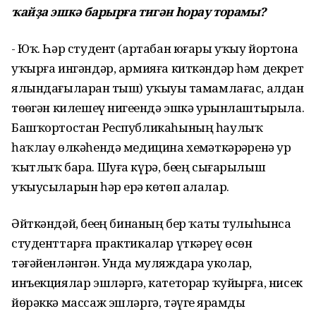
ҡайҙа эшкә барырға тигән һорау торамы?
- Юҡ. Һәр студент (артабан юғары уҡыу йортона
уҡырға ингәндәр, армияға киткәндәр һәм декрет
ялындағыларҙан тыш) уҡыуҙы тамамлағас, алдан
төҙөгән килешеү нигеҙендә эшкә урынлаштырыла.
Башҡортостан Республикаһының һаулыҡ
һаҡлау өлкәһендә медицина хеҙмәткәрҙәренә ҙур
ҡытлыҡ бара. Шуға күрә, беҙҙең сығарылыш
уҡыусыларын һәр ерҙә көтөп алалар.
Әйткәндәй, беҙҙең бинаның бер ҡаты тулыһынса
студенттарға практикалар үткәреү өсөн
тәғәйенләнгән. Унда муляждарҙа уколар,
инъекциялар эшләргә, катеторҙар ҡуйырға, нисек
йөрәккә массаж эшләргә, тәүге ярҙамды