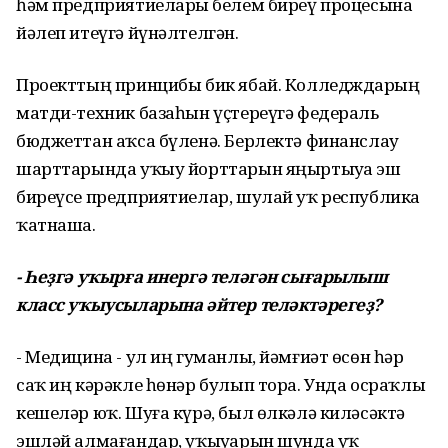
һәм предприятиеларҙы белем биреү процесына
йәлеп итеүгә йүнәлтелгән.
Проекттың принцибы бик ябай. Колледждарҙың
матди-техник базаһын үҫтереүгә федераль
бюджеттан аҡса бүленә. Берлектә финанслау
шарттарында уҡыу йорттарын яңыртыуҙа эш
биреүсе предприятиелар, шулай уҡ республика
ҡатнаша.
- Һеҙгә уҡырға инергә теләгән сығарылыш
класс уҡыусыларына әйтер теләктәрегеҙ?
- Медицина - ул иң гуманлы, йәмғиәт өсөн һәр
саҡ иң кәрәкле һөнәр булып тора. Унда осраҡлы
кешеләр юҡ. Шуға күрә, был өлкәлә киләсәктә
эшләй алмағандар, уҡыуҙарын шунда уҡ