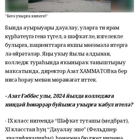
“Беҙгә уҡырға килегеҙ!”
Бында ауырыуҙарҙы дауалау, уларға тиҙ ярҙам
күрһәтеүгә генә түгел, ә шәфҡәтле, изгелекле
булырға, пациенттарға яҡшы мөғәмәлә итергә
лә өйрәтәләр. Яңы уҡыу йылы алдынан,
колледж тураһында яҡыныраҡ таныштырыу
маҡсатында, директор Азат ХАММАТОВҡа бер
нисә һорау менән мөрәжәғәт иттек.
- Азат Ғәббәс улы, 2024 йылда колледжға
ниндәй һөнәрҙәр буйынса уҡырға ҡабул ителә?
- IX класс нигеҙендә “Шәфҡәт туташы (медбрат),
XI класстан һуң “Дауалау эше” (Фельдшер
квалификацияһы) һөнәренә бюджет нигеҙенә