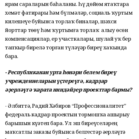
ярҙам сараларын баһаланы. Һүҙ дөйөм ятаҡтарҙа
хеҙмәт фатирҙары һәм бүлмәләр, социаль ҡуртым
килешеүе буйынса торлаҡ биналар, шәхси
йорттар төҙөү һәм ҡуртымға торлаҡ алыу өсөн
компенсациялар, ер участкалары, шулай уҡ бер
тапҡыр бирелә торған түләүҙәр биреү хаҡында
бара.
- Республиканан урта һөнәри белем биреү
учреждениеларын үҫтереүгә, кадрҙар
әҙерләүгә ҡарата ниндәйҙер проекттар бармы?
- Әлбиттә, Радий Хәбиров “Профессионалитет”
федераль кадрҙар проектын тормошҡа ашырыу
барышын күҙәтеп бара. Ул эш биреүселәрҙең
маҡсатлы заказы буйынса белгестәр әҙерләүгә