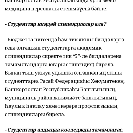
Башҡортостан Республикаһында урта звено
медицина персоналы етешмәүенә бәйле.
- Студенттар ниндәй стипендиялар ала?
- Бюджетта нигеҙендә һәм тик яҡшы билдәләргә
генә өлгәшкән студенттарға академик
стипендиялар сиректе тик “5”-ле билдәләренә
тамамлғандарға юғары стипендия) бирелә.
Бынан тыш уҡыуҙа уңышҡа өлгәшкән иң яҡшы
студенттарға Рәсәй Федерацияһы Хөкүмәтенең,
Башҡортостан Республикаһы Башлығының,
муниципаль район хакимиәте башлығының,
Һаулыҡ һаҡлау хеҙмәткәрҙәре профсоюзының
стипендиялары бирелә.
- Студенттар алдында колледжды тамамлағас,