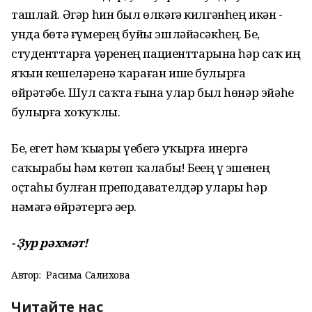
ташлай. Әгәр һин был өлкәгә килгәнһең икән -
унда бөтә ғүмерең буйы эшләйәсәкһең. Беҙ,
студенттарға үҙҙәренең пациенттарына һәр саҡ иң
яҡын кешеләренә ҡараған ише булырға
өйрәтәбеҙ. Шул саҡта ғына улар был һөнәр эйәһе
булырға хоҡуҡлы.
Беҙ, егет һәм ҡыҙҙарҙы үҙебеҙгә уҡырға инергә
саҡырабыҙ һәм көтөп ҡалабыҙ! Беҙҙең үҙ эшенең
оҫтаһы булған преподавателдәр уларҙы һәр
нәмәгә өйрәтергә әҙер.
- Ҙур рәхмәт!
Автор:
Расима Салихова
Читайте нас