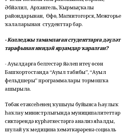
Әбйәлил, Архангель, Ҡырмыҫҡалы
райондарынан, Өфө, Магнитогорск, Межгорье
ҡалаларынан студенттар бар.
- Колледжы тамамлаған студенттарға дәүләт
тарафынан ниндәй ярҙамдар ҡаралған?
- Ауылдарға белгестәр йәлеп итеү өсөн
Башҡортостанда “Ауыл табибы”, “Ауыл
фельдшеры” программалары тормошҡа
ашырыла.
Төбәк етәксеһенең ҡушыуы буйынса Һаулыҡ
һаҡлау министрлығында муниципалитеттар
сиктәрендә күрһәткестәргә анализ яһалды,
шулай уҡ медицина хеҙмәткәрҙәренә социаль