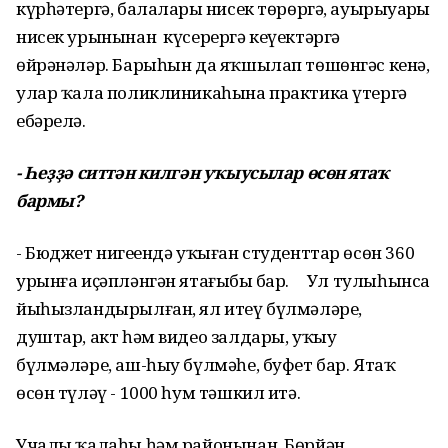
күрһәтергә, балаларҙы нисек төрөргә, ауырыуҙарҙы
нисек урынынан күсерергә кеүектәргә
өйрәнәләр. Барыһын да яҡшылап төшөнгәс кенә,
улар ҡала поликлиникаһына практика үтергә
ебәрелә.
- Һеҙҙә ситтән килгән уҡыусылар өсөн ятаҡ
бармы?
- Бюджет нигеҙендә уҡыған студенттар өсөн 360
урынға иҫәпләнгән ятағыбыҙ бар. Ул тулыһынса
йыһызландырылған, ял итеү бүлмәләре,
душтар, акт һәм видео залдары, уҡыу
бүлмәләре, аш-һыу бүлмәһе, буфет бар. Ятаҡ
өсөн түләү - 1000 һум тәшкил итә.
Учалы ҡалаһы һәм районынан, Бөрйән,