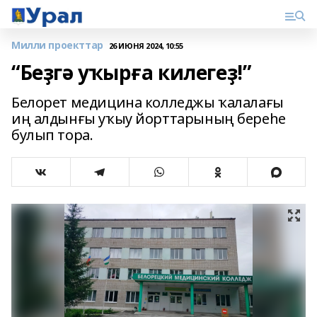
Милли проекттар
26 ИЮНЯ 2024, 10:55
“Беҙгә уҡырға килегеҙ!”
Белорет медицина колледжы ҡалалағы
иң алдынғы уҡыу йорттарының береһе
булып тора.