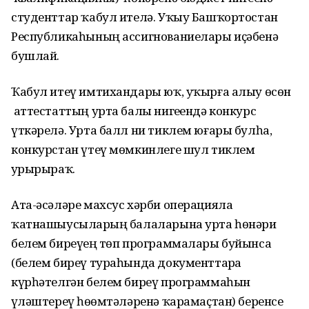
студенттар ҡабул ителә. Уҡыу Башҡортостан
Республикаһының ассигнованиелары иҫәбенә
бушлай.
Ҡабул итеү имтихандары юҡ, уҡырға алыу өсөн
аттестаттың урта балы нигеҙендә конкурс
үткәрелә. Урта балл ни тиклем юғары булһа,
конкурстан үтеү мөмкинлеге шул тиклем
ҙурырыраҡ.
Ата-әсәләре махсус хәрби операцияла
ҡатнашыусыларҙың балаларына урта һөнәри
белем биреүҙең төп программалары буйынса
(белем биреү тураһында документтарҙа
күрһәтелгән белем биреү программаһын
үҙләштереү һөҙөмтәләренә ҡарамаҫтан) беренсе