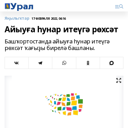
Яңылыҡтар
17 ФЕВРАЛЯ 2022, 06:16
Айыуға һунар итеүгә рөхсәт
Башҡортостанда айыуға һунар итеүгә
рөхсәт ҡағыҙы бирелә башланы.