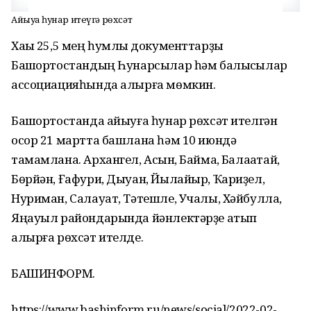
Айыуға һунар итеүгә рөхсәт
Хаҡы 25,5 мең һумлыҡ документтарҙы
Башҡортостандың Һунарсылар һәм балыҡсылар
ассоциацияһында алырға мөмкин.
Башҡортостанда айыуға һунар рөхсәт ителгән
осор 21 мартта башлана һәм 10 июндә
тамамлана. Архангел, Асҡын, Баймаҡ, Балаҡатай,
Бөрйән, Ғафури, Дыуан, Йылайыр, Ҡариҙел,
Нуриман, Салауат, Тәтешле, Учалы, Хәйбулла,
Яңауыл райондарында йәнлектәрҙе атып
алырға рөхсәт ителде.
БАШИНФОРМ.
https://www.bashinform.ru/news/social/2022-02-