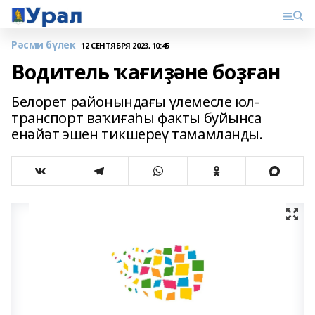
Рәсми бүлек
12 СЕНТЯБРЯ 2023, 10:45
Водитель ҡағиҙәне боҙған
Белорет районындағы үлемесле юл-
транспорт ваҡиғаһы факты буйынса
енәйәт эшен тикшереү тамамланды.