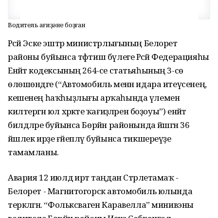
Водитель ҡағиҙәне боҙған
Рәсәй Эске эштәр министрлығының Белорет
районы буйынса тәфтиш бүлеге Рәсәй Федерацияһы
Енәйәт кодексының 264-се статьяһының 3-сө
өлөшөндәге (“Автомобиль менән идара итеүсенең,
кешенең һаҡһыҙлығы арҡаһында үлеменә
килтергән юл хәрәкәте ҡағиҙәләрен боҙоуы”) енәйәт
билдәләре буйынса Бөрйән районында йәшәгән 36
йәшлек ирҙе ғәйепләү буйынса тикшереүҙе
тамамланы.
Авария 12 июлдә иртә таңдан Стәрлетамаҡ -
Белорет - Магнитогорск автомобиль юлында
теркәлгән. “Фольксваген Каравелла” минивэны