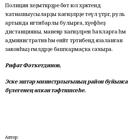
Полиция хеҙмәткәрҙәре бөтә юл хәрәкәтендә
ҡатнашыусыларҙы ҡағиҙәләрҙе теүәл үтәргә, руль
артында иғтибарлы булырға, хәүефһеҙ
дистанцияны, маневр ҡағиҙәләрен һаҡларға һәм
административ һәм енәйәт тәртибендә язаланған
законһыҙ ғәмәлдәрҙе башҡармаҫҡа саҡыра.
Рифат Фәтҡетдинов,
Эске эштәр министрлығының район буйынса
бүлегенең өлкән тәфтишсеһе.
Автор: