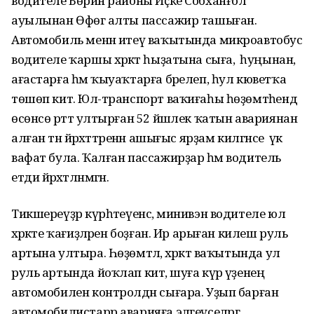
водителе Бөрйән районы Иҫке Собханғол
ауылынан Өфөгә алты пассажир ташыған.
Автомобиль менән итеү ваҡытында микроавтобус
водителе ҡаршы хәрәкәт һыҙатына сыға, ә һуңынан,
ағастарға һәм ҡыуаҡтарға бәрелеп, һул кюветҡа
төшөп китә. Юл-транспорт ваҡиғаһы һөҙөмтәһендә
өсөнсө рәттә ултырған 52 йәшлек ҡатын авариянан
алған тән йәрәхәттәренән ашығыс ярҙам килгәнсе үк
вафат була. Ҡалған пассажирҙар һәм водитель
етди йәрәхәтләнмәгән.
Тикшереүҙәр күрһәтеүенсә, минивэн водителе юл
хәрәкәте ҡағиҙәләрен боҙған. Ир арыған килеш руль
артына ултыра. Һөҙөмтәлә, хәрәкәт ваҡытында ул
руль артында йоҡлап китә, шуға күрә үҙенең
автомобилен контролдән сығара. Уҙып барған
автомобилистарр аварияға эләгеүселәргә