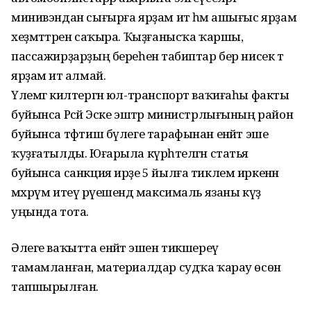
минивэндан сығырға ярҙам итә һәм ашығыс ярҙам
хеҙмәттәрен саҡыра. Ҡыҙғанысҡа ҡаршы,
пассажирҙарҙың береһенә табиптар бер нисек тә
ярҙам итә алмай.
Үлемгә килтергән юл-транспорт ваҡиғаһы факты
буйынса Рәсәй Эске эштәр министрлығының район
буйынса тәфтиш бүлеге тарафынан енәйәт эше
ҡуҙғатылды. Юғарыла күрһәтелгән статья
буйынса санкция ирҙе 5 йылға тиклем иркенән
мәхрүм итеү рәүешендә максималь язаны күҙ
уңында тота.
Әлеге ваҡытта енәйәт эшен тикшереү
тамамланған, материалдар судҡа ҡарау өсөн
тапшырылған.