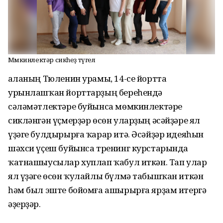
Мөмкинлектәр сикһеҙ түгел
Ҡаланың Тюленин урамы, 14-се йортта
урынлашҡан йорттарҙың береһендә
cәләмәтлектәре буйынса мөмкинлектәре
сикләнгән үҫмерҙәр өсөн уларҙың әсәйҙәре ял
үҙәге булдырырға ҡарар итә. Әсәйҙәр идеяһын
шәхси үҫеш буйынса тренинг курстарында
ҡатнашыусылар хуплап ҡабул иткән. Тап улар
ял үҙәге өсөн ҡулайлы бүлмә табышҡан иткән
һәм был эште бойомға ашырырға ярҙам итергә
әҙерҙәр.