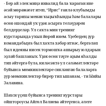
- Бер ай элек миңә инвалид бала ҡараған ике
әсәй мөрәжәғәт итеп, “Ирис” ғаилә клубымды
асыу тарихы менән ҡыҙыҡһынды һәм балалары
өсөн ошондай уҡ үҙәк асырға теләүҙәрен
белдерҙеләр. Ул саҡта мин тренинг
курстарында уҡып йөрөй инем. Үҙебеҙҙең ҙур
командабыҙға был хаҡта хәбәр иткәс, бергәләп
был идеяны нисек тормошҡа ашырыу юлдарын
эҙләй башланыҡ. Үҙәк өсөн тәүге аҙым яһалды
тип әйтергә була, киләсәктә ул сәләмәтлектәре
буйынса мөмкинлектәре сикләнгән балаларға
ҙур мөмкинлектәр бирер тип ышанам, - ти Ынйы
Залавина.
Шәхси үҫеш буйынса тренинг курстары
ойштороусы Айгөл Вәлиева әйтеүенсә, әлеге