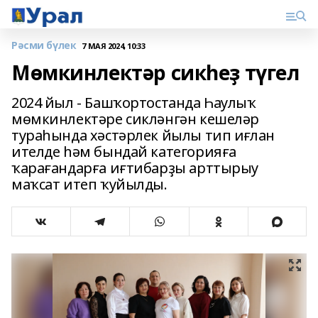
Рәсми бүлек
7 МАЯ 2024, 10:33
Мөмкинлектәр сикһеҙ түгел
2024 йыл - Башҡортостанда Һаулыҡ
мөмкинлектәре сикләнгән кешеләр
тураһында хәстәрлек йылы тип иғлан
ителде һәм бындай категорияға
ҡарағандарға иғтибарҙы арттырыу
маҡсат итеп ҡуйылды.