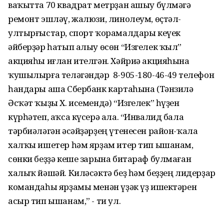
ваҡытта 70 квадрат метрҙан ашыу бүлмәгә
ремонт эшләү, жалюзи, линолеум, өҫтәл-
ултырғыстар, спорт ҡорамалдары кеүек
әйберҙәр һатып алыу өсөн “Изгелек ҡыл”
акцияһы иғлан ителгән. Хәйриә акцияһына
ҡушылырға теләгәндәр 8-905-180-46-49 телефон
һандары аша Сбербанк картаһына (Тәнзилә
Әсҡәт ҡыҙы Х. исемендә) “Изгелек” һүҙен
күрһәтеп, аҡса күсерә ала. “Инвалид бала
тәрбиәләгән әсәйҙәрҙең үтенесен район-ҡала
халҡы ишетер һәм ярҙам итер тип ышанам,
сөнки беҙҙә кеше зарына битараф булмаған
халыҡ йәшәй. Киләсәктә беҙ һәм беҙҙең лидерҙар
командаһы ярҙамы менән үҙәк үҙ ишектәрен
асыр тип ышанам,” - ти ул.