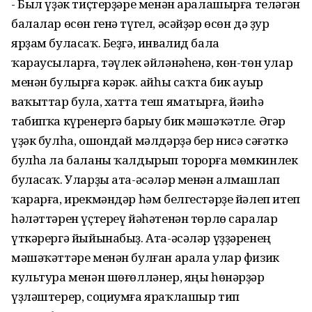
- Был үҙәк тиҫтерҙәре менән аралашырға теләгән
балалар өсөн генә түгел, әсәйҙәр өсөн дә ҙур
ярҙам буласаҡ. Беҙгә, инвалид бала
ҡараусыларға, тәүлек әйләнәһенә, көн-төн улар
менән булырға кәрәк. Ҡайһы саҡта бик ауыр
ваҡыттар була, хатта теш яматырға, йәиһә
табипҡа күренергә барыу бик мәшәҡәтле. Әгәр
үҙәк булһа, ошондай мәлдәрҙә бер нисә сәғәткә
булһа ла баланы ҡалдырып торорға мөмкинлек
буласаҡ. Уларҙы ата-әсәләр менән алмашлап
ҡарарға, ирекмәндәр һәм белгестәрҙе йәлеп итеп
һәләттәрен үҫтереү йәһәтенән төрлө саралар
үткәрергә йыйынабыҙ. Ата-әсәләр үҙҙәренең
мәшәҡәттәре менән булған арала улар физик
культура менән шөғөлләнер, яңы һөнәрҙәр
үҙләштерер, социумға яраҡлашыр тип