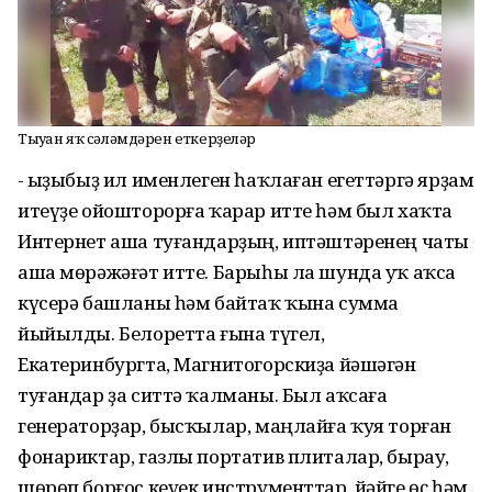
Тыуған яҡ сәләмдәрен еткерҙеләр
- Ҡыҙыбыҙ ил именлеген һаҡлаған егеттәргә ярҙам
итеүҙе ойошторорға ҡарар итте һәм был хаҡта
Интернет аша туғандарҙың, иптәштәренең чаты
аша мөрәжәғәт итте. Барыһы ла шунда уҡ аҡса
күсерә башланы һәм байтаҡ ҡына сумма
йыйылды. Белоретта ғына түгел,
Екатеринбургта, Магнитогорскиҙа йәшәгән
туғандар ҙа ситтә ҡалманы. Был аҡсаға
генераторҙар, бысҡылар, маңлайға ҡуя торған
фонариктар, газлы портатив плиталар, бырау,
шөрөп борғос кеүек инструменттар, йәйге өҫ һәм