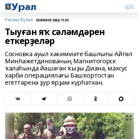
Рәсми бүлек
20 ИЮНЯ 2024, 11:33
Тыуған яҡ сәләмдәрен
еткерҙеләр
Сосновка ауыл хакимиәте башлығы Айгөл
Минһажетдинованың Магнитогорск
ҡалаһында йәшәгән ҡыҙы Диана, махсус
хәрби операциялағы Башҡортостан
егеттәренә ҙур ярҙам күрһәткән.