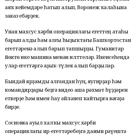
аяҡ кейемдәре һатып алып, Воронеж ҡалаһына
заказ ебәрҙек.
Унан махсус хәрби операциялағы егеттең атаһы
барып алды һәм алғы һыҙыҡтағы Башҡортостан
егеттәренә алып барып тапшырҙы. Гуманитар
йөктө ике машина менән илттеләр. Икенсеһендә
улар егеттәргә аҙыҡ-түлек алып барҙылар.
Бындай ярҙамды алғандан һуң, яугирҙар һәм
командирҙары беҙгә видео аша рәхмәт һүҙҙәрен
еткерҙе һәм имен-һау әйләнеп ҡайтырға вәғәҙә
бирҙе.
Сосновка ауыл халҡы махсус хәрби
операциялағы ир-егеттәребеҙгә даими рәүештә