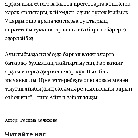
ярҙам йыя. Әлеге ваҡытта ирегеттәргә көндәлек
кәрәк-яраҡтары, кейемдәр, аҙыҡ-түлек йыйҙыҡ.
Уларҙы ошо арала ҡаптарға тултырып,
сираттағы гуманитар конвойға биреп ебәрергә
әҙерләйбеҙ.
Ауылыбыҙҙа илебеҙҙә барған ваҡиғаларға
битараф булмаған, ҡайғыртыусан, һәр ваҡыт
ярҙам итергә әҙер кешеләр күп. Был бик
ҡыуаныслы. Ир-егеттәребеҙгә ошо ярҙам менән
тыуған яғыбыҙҙың сәләмдәре, йылылығы барып
етһен ине”, -тине Айгөл Айрат ҡыҙы.
Автор:
Расима Салихова
Читайте нас