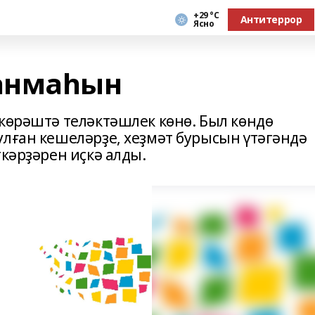
+29 °С
Антитеррор
Ясно
анмаһын
 көрәштә теләктәшлек көнө. Был көндө
улған кешеләрҙе, хеҙмәт бурысын үтәгәндә
ткәрҙәрен иҫкә алды.