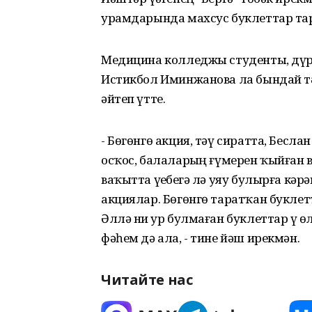
урамдарында махсус буклеттар та
Медицина колледжы студенты, дүр
Истикбол Иминжанова ла бындай т
әйтеп үтте.
- Бөгөнгө акция, тәү сиратта, Бесл
осҡос, балаларҙың ғүмерен ҡыйған 
ваҡытта үҙебеҙгә лә уяу булырға к
акциялар. Бөгөнгө таратҡан буклетт
Әллә ни ҙур булмаған буклеттар үҙ өл
фәһем дә ала, - тине йәш ирекмән.
Читайте нас