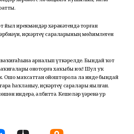
ратты.
т йыл ирекмәндәр хәрәкәтендә торған
әрбиәүи, иҫкәртеү сараларының мөһимлеген
ан ваҡиғаһына арналып үткәрелде. Бындай ҡот
ваҡиғаларҙы оноторға хаҡыбыҙ юҡ! Шул уҡ
әрәк. Ошо маҡсаттан ойошторола ла инде бындай
арҙа һаҡланыу, иҫкәртеү саралары яҙылған.
өшөн индерә, әлбиттә. Кешеләр үҙҙәренә ҙур