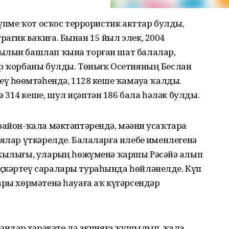
күпме ҡот осҡос террористик акттар булды,
агик ваҡиға. Бынан 15 йыл элек, 2004
йылын башлап ҡына торған шат балалар,
ар ҡорбаны булды. Төньяҡ Осетияның Беслан
ү һөҙөмтәһендә, 1128 кеше ҡамауҙа ҡалды.
314 кеше, шул иҫәптән 186 бала һәләк булды.
айон-ҡала мәктәптәрендә, мәҙәни усаҡтарҙа
иялар үткәрелде. Балаларға илебеҙ именлегенә
 ҡылығы, уларҙың һөжүменә ҡаршы Рәсәйҙә алып
ҫкәртеү саралары тураһында һөйләнелде. Күп
ары хөрмәтенә һауаға аҡ күгәрсендәр
кмәндәр хәрәкәте лә акцияға ҡушылып, ҡала