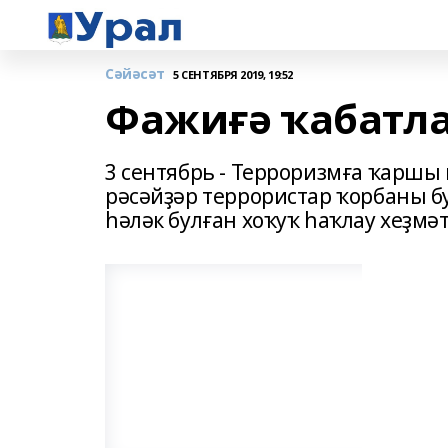
Сәйәсәт
5 СЕНТЯБРЯ 2019, 19:52
Фажиғә ҡабатл
3 сентябрь - Терроризмға ҡаршы
рәсәйҙәр террористар ҡорбаны б
һәләк булған хоҡуҡ һаҡлау хеҙмә