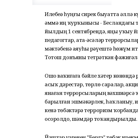
Илебеҙҙә һуңғы сирек быуатта әллә 
әммә иң ҡурҡынысы - Бесландағы тр
йылдың 1 сентябрендә, яңы уҡыу 
педагогтар, ата-әсәләр террорсыл
мәктәбенә аяуһыҙ рәүештә һөжүм ите
Тотош донъяны тетрәткән фажиғәлә 
Ошо ваҡиғаға бәйле хәтер көнөндә р
асыҡ дәрестәр, төрлө саралар, акц
янаған террорсыларҙың вәхшиҙәрсә
барылған эшмәкәрлек, һаҡланыу, и
кенә төбәктәрҙә терроризм ҡорбанд
осоролдо, шәмдәр тоҡандырылды.
Йәштәр үҙәгенең "Бергә" төбәк ире