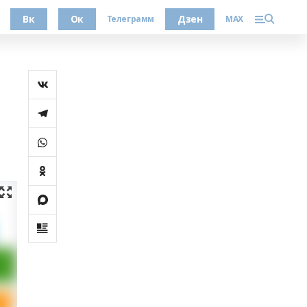
Вк
Ок
Дзен
Телеграмм
MAX