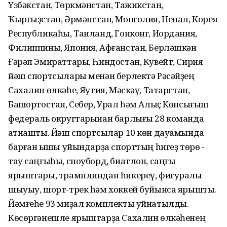
Үзбәкстан, Төркмәнстан, Тажикстан,
Ҡырғыҙстан, Әрмәнстан, Монголия, Непал, Корея
Республикаһы, Таиланд, Гонконг, Иордания,
Филиппины, Япония, Афғанстан, Берләшкән
Ғәрәп Эмираттары, Һиндостан, Кувейт, Сирия
йәш спортсылары менән берлектә Рәсәйҙең
Сахалин өлкәһе, Яҡутия, Мәскәү, Татарстан,
Башҡортостан, Себер, Урал һәм Алыҫ Көнсығыш
федераль округтарынан барлығы 28 команда
ҡатнашты. Йәш спортсылар 10 көн дауамында
барған ҡышҡы уйындарҙа спорттың һигеҙ төрө -
тау саңғыһы, сноуборд, биатлон, саңғы
ярыштары, трамплиндан һикереү, фигуралы
шыуыу, шорт-трек һәм хоккей буйынса ярышты.
Йәмғеһе 93 миҙал комплекты уйнатылды.
Көсөргәнешле ярыштарҙа Сахалин өлкәһенең