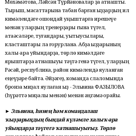
Мөхәмәтова, Ләйсән Түрйәновалар ҙа ҡатнашты.
Тырыш, маҡсаттарына табан барған ҡыҙҙарҙың ил
кимәлендәге ошондай уңыштарға ирешеүе
менән уларҙың тренерҙары ғына түгел,
атаәсәләре, туғандары, уҡытыусылары,
класташтары ла ғорурлана. Абҙаҡ ҡыҙҙарының
халыҡ-ара уйындарҙа, төрлө кимәлдәге
ярыштарҙа ҡатнашыуы тәүгә генә түгел, уларҙың
Рәсәй, республика, район кимәлендә яуланған
еңеүҙәре байтаҡ. Әйҙәгеҙ, команда слаломында
бронза миҙал яулаған ҡыҙ - Эльвина ФАЗЫЛОВА
(һүрәттә миҙалы менән) менән әңгәмә ҡорайыҡ.
► Эльвина, һинең һәм командалаш
ҡыҙҙарыңдың бындай күләмле халыҡ-ара
уйындарҙа тәүгегә ҡатнашыуығыҙ. Төрлө