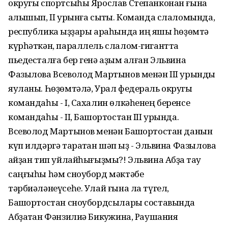
округы спортсыһы Ярослав Степанконан ғына
ҡалышып, II урынға сыҡты. Команда слаломында,
республика ҡыҙҙары араһында иң яҡшы һөҙөмтә
күрһәткән, параллель слалом-гигантта
пьедесталға бер генә аҙым ҡалған Эльвина
Фазылова Всеволод Мартынов менән III урынды
яуланы. Һөҙөмтәлә, Урал федераль округы
командаһы - I, Сахалин өлкәһенең беренсе
командаһы - II, Башҡортостан III урында.
Всеволод Мартынов менән Башҡортостан данын
күп илдәргә таратҡан шәп ҡыҙ - Эльвина Фазылова
ҡайҙан тип уйлайһығыҙмы?! Эльвина Абҙаҡ тау
саңғыһы һәм сноуборд мәктәбе
тәрбиәләнеүсеһе. Улай ғына ла түгел,
Башҡортостан сноубордсылары составында
Абҙаҡтан Фәнзилиә Бикҡужина, Раушания