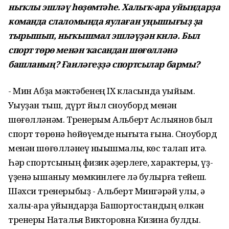
ныҡлы эшләү һөҙөмтәһе. Халыҡ-ара уйындарҙа
команда слаломында яулаған уңышығыҙ ҙа
тырышып, ныҡышмал эшләүҙән килә. Был
спорт төрө менән ҡасандан шөғөлләнә
башланың? Ғаиләгеҙҙә спортсылар бармы?
- Мин Абҙаҡ мәктәбенең IX класында уҡыйым.
Уҡыуҙан тыш, дүрт йыл сноуборд менән
шөғөлләнәм. Тренерым Альберт Аслыянов был
спорт төрөнә һөйөүемде нығыта ғына. Сноуборд
менән шөғөлләнеү ныҡышмалыҡ, көс талап итә.
Һәр спортсының физик әҙерлеге, характеры, үҙ-
үҙенә ышаныу мөмкинлеге лә булырға тейеш.
Шәхси тренерыбыҙ - Альберт Мингәрәй улы, ә
халыҡ-ара уйындарҙа Башҡортостандың өлкән
тренеры Наталья Викторовна Кизина булды.