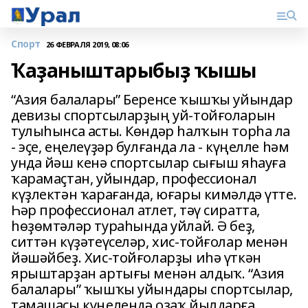
Спорт
26 ФЕВРАЛЯ 2019, 08:06
Ҡаҙаныштарыбыҙ ҡышы
“Азия балалары” Беренсе ҡышҡы уйындар
девизы спортсыларҙың уй-тойғоларын
тулыһынса асты. Көндәр һалҡын торһа ла
- эҫе, еңелеүҙәр булғанда ла - күңелле һәм
унда йәш кенә спортсылар сығыш яһауға
ҡарамаҫтан, уйындар, профессионал
күҙлектән ҡарағанда, юғары кимәлдә үтте.
Һәр профессионал атлет, тәү сиратта,
һөҙөмтәләр тураһында уйлай. Ә беҙ,
ситтән күҙәтеүселәр, хис-тойғолар менән
йәшәйбеҙ. Хис-тойғоларҙы иһә үткән
ярыштарҙан артығы менән алдыҡ. “Азия
балалары” ҡышҡы уйындары спортсылар,
тамашасы күңелендә оҙаҡ йылдарға