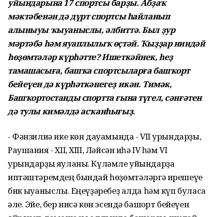
уйындарына 17 спортсы барҙы. Абҙаҡ
мәктәбенән дә дүрт спортсы һайланып
алыныуы ҡыуаныслы, әлбиттә. Был ҙур
мәртәбә һәм яуаплылыҡ өҫтәй. Ҡыҙҙар ниндәй
һөҙөмтәләр күрһәтте? Ишеткәйнек, һеҙ
тамашасыға, башҡа спортсыларға башҡорт
бейеүен дә күрһәткәнегеҙ икән. Тимәк,
Башҡортостанды спортта ғына түгел, сәнғәтен
дә тулы кимәлдә асҡанһығыҙ.
- Фәнзилиә ике көн дауамында - VII урындарҙы,
Раушания - XII, XIII, Ләйсән иһә IV һәм VI
урындарҙы яуланы. Күләмле уйындарҙа
иптәштәремдең бындай һөҙөмтәләргә ирешеүе
бик ҡыуаныслы. Еңеүҙәребеҙ алда һәм күп буласаҡ
әле. Эйе, бер нисә көн эсендә башҡорт бейеүен