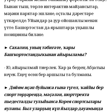
Бынан тыш, төрлө интерактив майҙансыҡтар,
мәҙәни парктар эшләне, оҫталыҡ дәрестәре
үткәрелде. Уйындар ҙа ҙур ойошҡанлыҡ менән
үтте. Башҡортостан да ярыштарҙа уңышлы
позицияны биләне.
► Сахалин, уның тәбиғәте, ҡары
Башҡортостандыҡынан айырыламы?
- Юҡ, айырылмай тиерлек. Ҡар ҙа беҙҙең Абҙаҡтыҡы
кеүек. Еңеү өсөн бер ҡаршылыҡ та булманы.
► Дөйөм иҫәп буйынса ғына түгел, ҡайһы бер
спорт төрҙәрендә, мәҫәлән, шорттректа
пьедесталды тулыһынса Корея спортсылары
яуланы. Был уларҙың күп йылдар дауамында