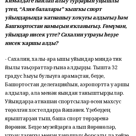
кимәлдәге һайлап алыу турҙарын уңышлы
үтеп, “Азия балалары” ҡышҡы спорт
уйындарында ҡатнашыу хоҡуғы алдығыҙ һәм
Башҡортостан намыҫын яҡланығыҙ. Ғөмүмән,
уйындар нисек үтте? Сахалин утрауы һеҙҙе
нисек ҡаршы алды?
- Сахалин, халыҡ-ара ҡышҡы уйындар миндә тик
йылы тәьҫораттар ғына ҡалдырҙы. Тышта 32
градус һыуыҡ булыуға ҡарамаҫтан, беҙҙе,
Башҡортостан делегацияһын, аэропортта уҡ ҡаршы
алдылар, ҡала менән яҡындан таныштырҙылар.
Уйындарҙа ҡатнашҡан спортсылар өсөн махсус
төҙөлгән хостелдарҙа йәшәнек. Үҙебеҙҙең
ярыштарҙан тыш, башҡа спорт төрҙәренә
йөрөнөк. Беҙҙе музейҙарға алып йөрөнөләр,
утрау тарихы менән танышыу форсаты ла тейҙе.