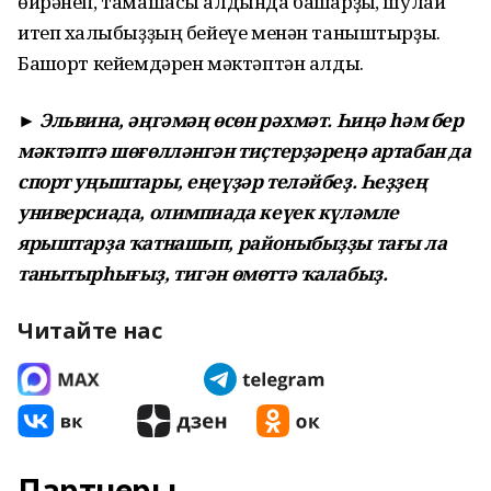
өйрәнеп, тамашасы алдында башҡарҙыҡ, шулай
итеп халҡыбыҙҙың бейеүе менән таныштырҙыҡ.
Башҡорт кейемдәрен мәктәптән алдыҡ.
► Эльвина, әңгәмәң өсөн рәхмәт. Һиңә һәм бер
мәктәптә шөғөлләнгән тиҫтерҙәреңә артабан да
спорт уңыштары, еңеүҙәр теләйбеҙ. Һеҙҙең
универсиада, олимпиада кеүек күләмле
ярыштарҙа ҡатнашып, районыбыҙҙы тағы ла
танытырһығыҙ, тигән өмөттә ҡалабыҙ.
Читайте нас
Партнеры