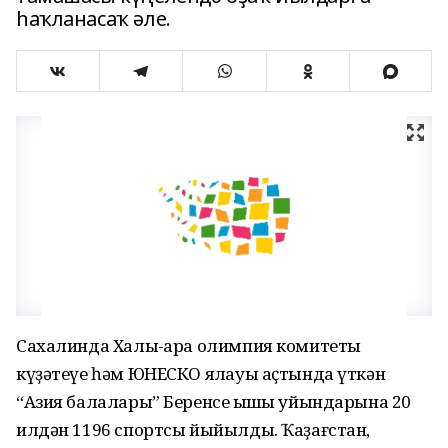
һаҡланасаҡ әле.
Сахалинда Халыҡ-ара олимпия комитеты
күҙәтеүе һәм ЮНЕСКО яҡлауы аҫтында үткән
“Азия балалары” Беренсе ҡышҡы уйындарына 20
илдән 1196 спортсы йыйылды. Ҡаҙағстан,