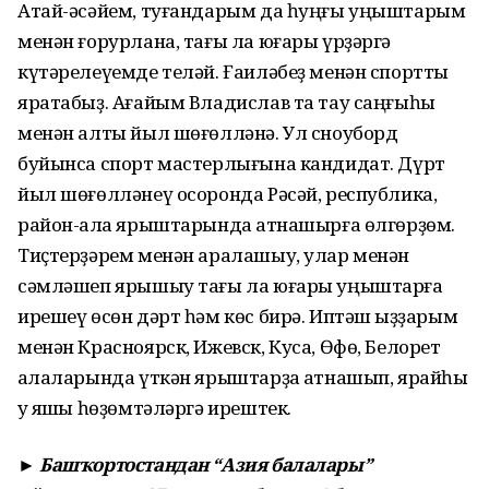
Атай-әсәйем, туғандарым да һуңғы уңыштарым
менән ғорурлана, тағы ла юғары үрҙәргә
күтәрелеүемде теләй. Ғаиләбеҙ менән спортты
яратабыҙ. Ағайым Владислав та тау саңғыһы
менән алты йыл шөғөлләнә. Ул сноуборд
буйынса спорт мастерлығына кандидат. Дүрт
йыл шөғөлләнеү осоронда Рәсәй, республика,
район-ҡала ярыштарында ҡатнашырға өлгөрҙөм.
Тиҫтерҙәрем менән аралашыу, улар менән
сәмләшеп ярышыу тағы ла юғары уңыштарға
ирешеү өсөн дәрт һәм көс бирә. Иптәш ҡыҙҙарым
менән Красноярск, Ижевск, Куса, Өфө, Белорет
ҡалаларында үткән ярыштарҙа ҡатнашып, ярайһы
уҡ яҡшы һөҙөмтәләргә ирештек.
► Башҡортостандан “Азия балалары”