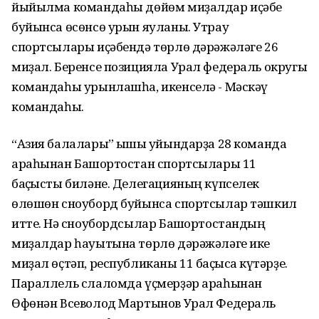
йыйылма командаһы дөйөм миҙалдар иҫәбе
буйынса өсөнсө урын яуланы. Утрау
спортсылары иҫәбендә төрлө дәрәжәләге 26
миҙал. Беренсе позицияла Урал федераль округы
командаһы урынлашһа, икенселә - Мәскәү
командаһы.
“Азия балалары” ҡышҡы уйындарҙа 28 команда
араһынан Башҡортостан спортсылары 11
баҫҡысты биләне. Делегацияның күпселек
өлөшөн сноуборд буйынса спортсылар тәшкил
итте. Нәҡ сноубордсылар Башҡортостандың
миҙалдар һауытына төрлө дәрәжәләге ике
миҙал өҫтәп, республиканы 11 баҫҡысҡа күтәрҙе.
Параллель слаломда үҫмерҙәр араһынан
Өфөнән Всеволод Мартынов Урал Федераль